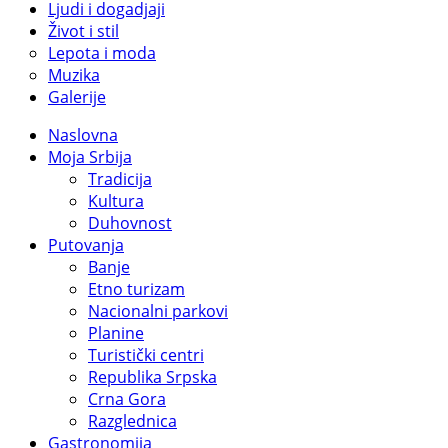
Ljudi i dogadjaji
Život i stil
Lepota i moda
Muzika
Galerije
Naslovna
Moja Srbija
Tradicija
Kultura
Duhovnost
Putovanja
Banje
Etno turizam
Nacionalni parkovi
Planine
Turistički centri
Republika Srpska
Crna Gora
Razglednica
Gastronomija