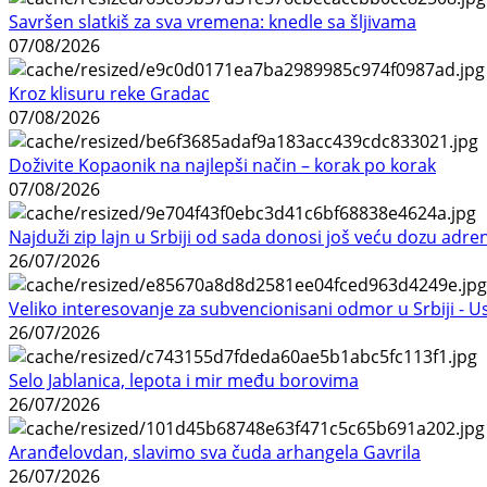
Savršen slatkiš za sva vremena: knedle sa šljivama
07/08/2026
Kroz klisuru reke Gradac
07/08/2026
Doživite Kopaonik na najlepši način – korak po korak
07/08/2026
Najduži zip lajn u Srbiji od sada donosi još veću dozu adre
26/07/2026
Veliko interesovanje za subvencionisani odmor u Srbiji - 
26/07/2026
Selo Jablanica, lepota i mir među borovima
26/07/2026
Aranđelovdan, slavimo sva čuda arhangela Gavrila
26/07/2026