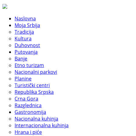
Naslovna
Moja Srbija
Tradicija
Kultura
Duhovnost
Putovanja
Banje
Etno turizam
Nacionalni parkovi
Planine
Turistički centri
Republika Srpska
Crna Gora
Razglednica
Gastronomija
Nacionalna kuhinja
Internacionalna kuhinja
Hrana i piće