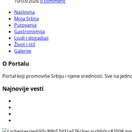
10/03/2026
0 comment
Naslovna
Moja Srbija
Putovanja
Gastronomija
Ljudi i dogadjaji
Život i stil
Galerije
O Portalu
Portal koji promoviše Srbiju i njene vrednosti. Sve na jedno
Najnovije vesti