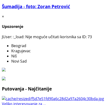
Šumadija - foto: Zoran Petrović
×
Upozorenje
JUser: :_load: Nije moguće učitati korisnika sa ID: 73
Beograd
Kragujevac
Niš
Novi Sad
Putovanja - Najčitanije
Veliko interesovanje za ...