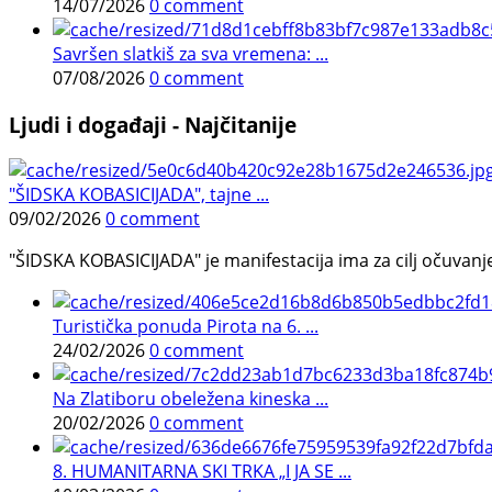
14/07/2026
0 comment
Savršen slatkiš za sva vremena: ...
07/08/2026
0 comment
Ljudi i događaji - Najčitanije
"ŠIDSKA KOBASICIJADA", tajne ...
09/02/2026
0 comment
"ŠIDSKA KOBASICIJADA" je manifestacija ima za cilj očuvanje o
Turistička ponuda Pirota na 6. ...
24/02/2026
0 comment
Na Zlatiboru obeležena kineska ...
20/02/2026
0 comment
8. HUMANITARNA SKI TRKA „I JA SE ...