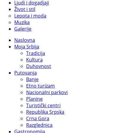
Ljudi i dogadjaji
Život i stil
Lepota i moda
Muzika
Galerije
Naslovna
Moja Srbija
Tradicija
Kultura
Duhovnost
Putovanja
Banje
Etno turizam
Nacionalni parkovi
Planine
Turistički centri
Republika Srpska
Crna Gora
Razglednica
Gastronomija