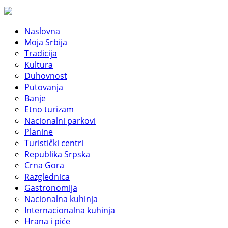
Naslovna
Moja Srbija
Tradicija
Kultura
Duhovnost
Putovanja
Banje
Etno turizam
Nacionalni parkovi
Planine
Turistički centri
Republika Srpska
Crna Gora
Razglednica
Gastronomija
Nacionalna kuhinja
Internacionalna kuhinja
Hrana i piće