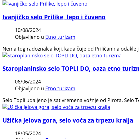
Ivanjičko selo Prilike, lepo i čuveno
10/08/2024
Objavljeno u
Etno turizam
Nema tog radoznalca koji, kada čuje od Priličanina odakle je
Staroplaninsko selo TOPLI DO, oaza etno turi
06/06/2024
Objavljeno u
Etno turizam
Selo Topli udaljeno je sat vremena vožnje od Pirota. Selo To
Užička Jelova gora, selo voća za trpezu kralja
18/05/2024