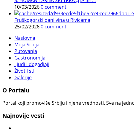
8. HUMANITARNA SKI TRKA „I JA SE ...
10/03/2026
0 comment
Fruškogorski dani vina u Rivicama
25/02/2026
0 comment
Naslovna
Moja Srbija
Putovanja
Gastronomija
Ljudi i dogadjaji
Život i stil
Galerije
O Portalu
Portal koji promoviše Srbiju i njene vrednosti. Sve na jedno
Najnovije vesti