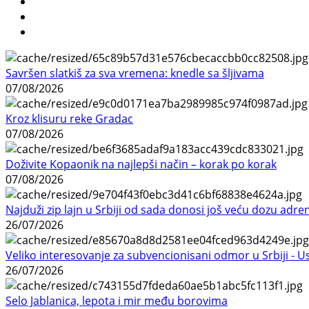
Savršen slatkiš za sva vremena: knedle sa šljivama
07/08/2026
Kroz klisuru reke Gradac
07/08/2026
Doživite Kopaonik na najlepši način – korak po korak
07/08/2026
Najduži zip lajn u Srbiji od sada donosi još veću dozu adre
26/07/2026
Veliko interesovanje za subvencionisani odmor u Srbiji - 
26/07/2026
Selo Jablanica, lepota i mir među borovima