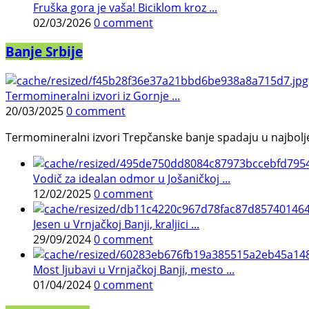
Fruška gora je vaša! Biciklom kroz ...
02/03/2026
0 comment
Banje Srbije
Termomineralni izvori iz Gornje ...
20/03/2025
0 comment
Termomineralni izvori Trepčanske banje spadaju u najbolje pr
Vodič za idealan odmor u Jošaničkoj ...
12/02/2025
0 comment
Jesen u Vrnjačkoj Banji, kraljici ...
29/09/2024
0 comment
Most ljubavi u Vrnjačkoj Banji, mesto ...
01/04/2024
0 comment