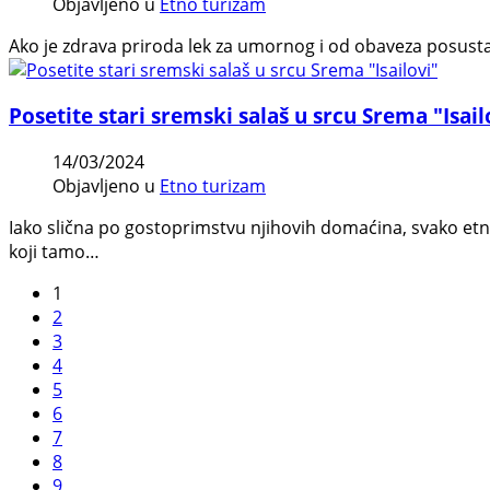
Objavljeno u
Etno turizam
Ako je zdrava priroda lek za umornog i od obaveza posust
Posetite stari sremski salaš u srcu Srema "Isail
14/03/2024
Objavljeno u
Etno turizam
Iako slična po gostoprimstvu njihovih domaćina, svako etno
koji tamo…
1
2
3
4
5
6
7
8
9