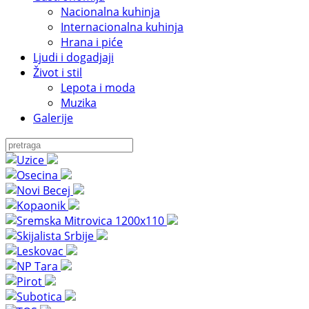
Nacionalna kuhinja
Internacionalna kuhinja
Hrana i piće
Ljudi i dogadjaji
Život i stil
Lepota i moda
Muzika
Galerije