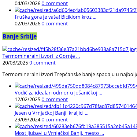
04/03/2026
0 comment
Fruška gora je vaša! Biciklom kroz ...
02/03/2026
0 comment
Banje Srbije
Termomineralni izvori iz Gornje ...
20/03/2025
0 comment
Termomineralni izvori Trepčanske banje spadaju u najbolje pr
Vodič za idealan odmor u Jošaničkoj ...
12/02/2025
0 comment
Jesen u Vrnjačkoj Banji, kraljici ...
29/09/2024
0 comment
Most ljubavi u Vrnjačkoj Banji, mesto ...