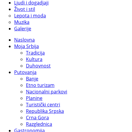
Ljudi i dogadjaji
Život i stil
Lepota i moda
Muzika
Galerije
Naslovna
Moja Srbija
Tradicija
Kultura
Duhovnost
Putovanja
Banje
Etno turizam
Nacionalni parkovi
Planine
Turistički centri
Republika Srpska
Crna Gora
Razglednica
Gastronomija