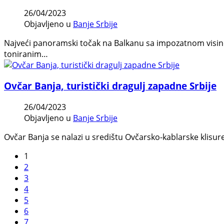
26/04/2023
Objavljeno u
Banje Srbije
Najveći panoramski točak na Balkanu sa impozatnom visino
toniranim…
Ovčar Banja, turistički dragulj zapadne Srbije
26/04/2023
Objavljeno u
Banje Srbije
Ovčar Banja se nalazi u središtu Ovčarsko-kablarske klisu
1
2
3
4
5
6
7