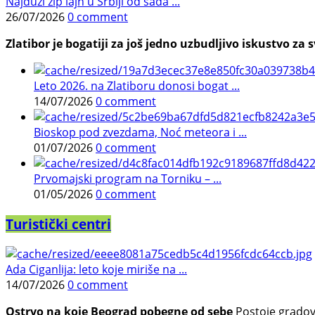
Najduži zip lajn u Srbiji od sada ...
26/07/2026
0 comment
Zlatibor je bogatiji za još jedno uzbudljivo iskustvo za s
Leto 2026. na Zlatiboru donosi bogat ...
14/07/2026
0 comment
Bioskop pod zvezdama, Noć meteora i ...
01/07/2026
0 comment
Prvomajski program na Torniku – ...
01/05/2026
0 comment
Turistički centri
Ada Ciganlija: leto koje miriše na ...
14/07/2026
0 comment
Ostrvo na koje Beograd pobegne od sebe
Postoje gradovi 