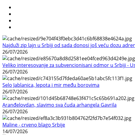
Najduži zip lajn u Srbiji od sada donosi još veću dozu adre
26/07/2026
Veliko interesovanje za subvencionisani odmor u Srbiji - 
26/07/2026
Selo Jablanica, lepota i mir među borovima
26/07/2026
Aranđelovdan, slavimo sva čuda arhangela Gavrila
26/07/2026
Maline - crveno blago Srbije
14/07/2026