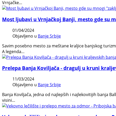
Vrnjačke…
Most ljubavi u Vrnjačkoj Banji, mesto gde su m
01/04/2024
Objavljeno u
Banje Srbije
Savim posebno mesto za meštane kraljice banjskog turizma p
A legenda…
Prelepa Banja Koviljača - dragulj u kruni kralje
11/03/2024
Objavljeno u
Banje Srbije
Banja Koviljača, jedna od najlepših i najlekovitijih banja B
visini…