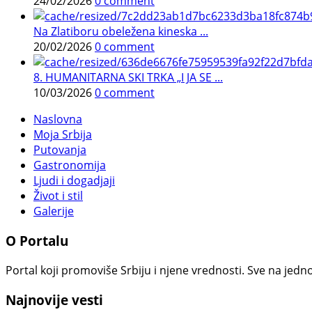
24/02/2026
0 comment
Na Zlatiboru obeležena kineska ...
20/02/2026
0 comment
8. HUMANITARNA SKI TRKA „I JA SE ...
10/03/2026
0 comment
Naslovna
Moja Srbija
Putovanja
Gastronomija
Ljudi i dogadjaji
Život i stil
Galerije
O Portalu
Portal koji promoviše Srbiju i njene vrednosti. Sve na jedno
Najnovije vesti