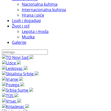
Nacionalna kuhinja
Internacionalna kuhinja
Hrana i piće
Ljudi i dogadjaji
Život i stil
Lepota i moda
Muzika
Galerije