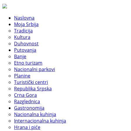
Naslovna
Moja Srbija
Tradicija
Kultura
Duhovnost
Putovanja
Banje
Etno turizam
Nacionalni parkovi
Planine
Turistički centri
Republika Srpska
Crna Gora
Razglednica
Gastronomija
Nacionalna kuhinja
Internacionalna kuhinja
Hrana i piće