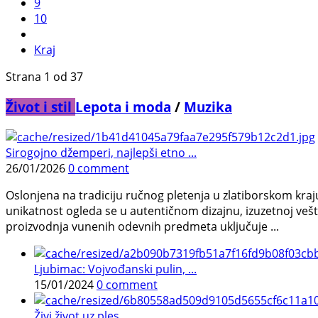
9
10
Kraj
Strana 1 od 37
Život i stil
Lepota i moda
/
Muzika
Sirogojno džemperi, najlepši etno ...
26/01/2026
0 comment
Oslonjena na tradiciju ručnog pletenja u zlatiborskom kra
unikatnost ogleda se u autentičnom dizajnu, izuzetnoj veš
proizvodnja vunenih odevnih predmeta uključuje ...
Ljubimac: Vojvođanski pulin, ...
15/01/2024
0 comment
Živi život uz ples