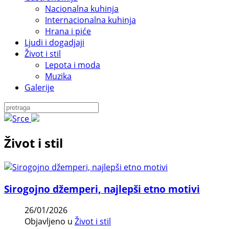
Nacionalna kuhinja
Internacionalna kuhinja
Hrana i piće
Ljudi i dogadjaji
Život i stil
Lepota i moda
Muzika
Galerije
Život i stil
Sirogojno džemperi, najlepši etno motivi
26/01/2026
Objavljeno u
Život i stil