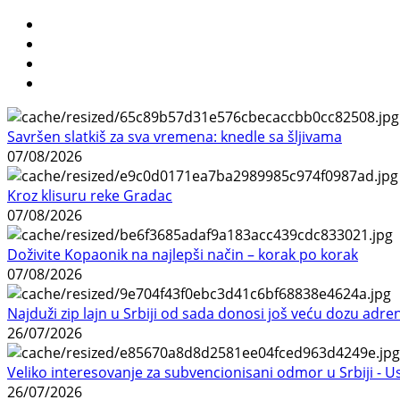
Savršen slatkiš za sva vremena: knedle sa šljivama
07/08/2026
Kroz klisuru reke Gradac
07/08/2026
Doživite Kopaonik na najlepši način – korak po korak
07/08/2026
Najduži zip lajn u Srbiji od sada donosi još veću dozu adre
26/07/2026
Veliko interesovanje za subvencionisani odmor u Srbiji - 
26/07/2026