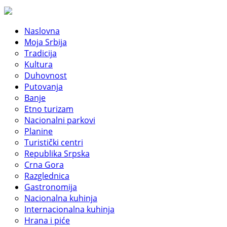
Naslovna
Moja Srbija
Tradicija
Kultura
Duhovnost
Putovanja
Banje
Etno turizam
Nacionalni parkovi
Planine
Turistički centri
Republika Srpska
Crna Gora
Razglednica
Gastronomija
Nacionalna kuhinja
Internacionalna kuhinja
Hrana i piće