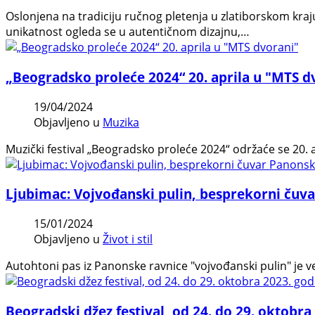
Oslonjena na tradiciju ručnog pletenja u zlatiborskom kra
unikatnost ogleda se u autentičnom dizajnu,…
„Beogradsko proleće 2024“ 20. aprila u "MTS d
19/04/2024
Objavljeno u
Muzika
Muzički festival „Beogradsko proleće 2024“ održaće se 20. 
Ljubimac: Vojvođanski pulin, besprekorni čuv
15/01/2024
Objavljeno u
Život i stil
Autohtoni pas iz Panonske ravnice "vojvođanski pulin" je ve
Beogradski džez festival, od 24. do 29. oktobra