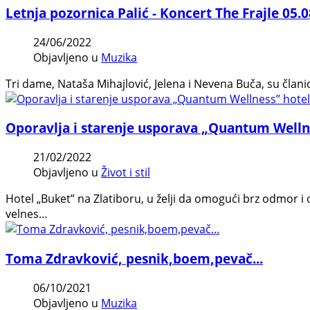
Letnja pozornica Palić - Koncert The Frajle 05.0
24/06/2022
Objavljeno u
Muzika
Tri dame, Nataša Mihajlović, Jelena i Nevena Buča, su člani
Oporavlja i starenje usporava „Quantum Wellne
21/02/2022
Objavljeno u
Život i stil
Hotel „Buket” na Zlatiboru, u želji da omogući brz odmor i
velnes…
Toma Zdravković, pesnik,boem,pevač...
06/10/2021
Objavljeno u
Muzika