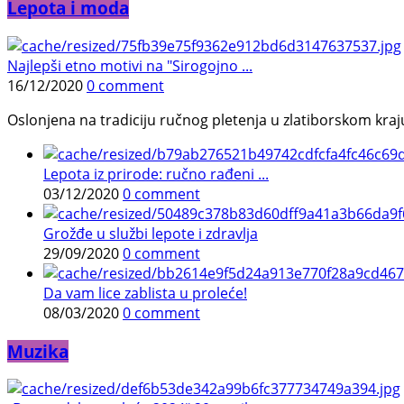
Lepota i moda
Najlepši etno motivi na "Sirogojno ...
16/12/2020
0 comment
Oslonjena na tradiciju ručnog pletenja u zlatiborskom kraj
Lepota iz prirode: ručno rađeni ...
03/12/2020
0 comment
Grožđe u službi lepote i zdravlja
29/09/2020
0 comment
Da vam lice zablista u proleće!
08/03/2020
0 comment
Muzika