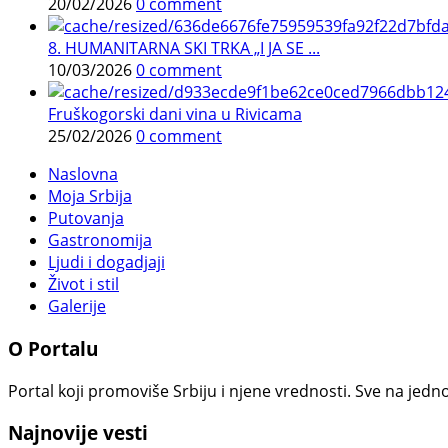
20/02/2026
0 comment
8. HUMANITARNA SKI TRKA „I JA SE ...
10/03/2026
0 comment
Fruškogorski dani vina u Rivicama
25/02/2026
0 comment
Naslovna
Moja Srbija
Putovanja
Gastronomija
Ljudi i dogadjaji
Život i stil
Galerije
O Portalu
Portal koji promoviše Srbiju i njene vrednosti. Sve na jedno
Najnovije vesti