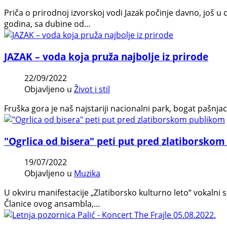
Priča o prirodnoj izvorskoj vodi Jazak počinje davno, još 
godina, sa dubine od…
JAZAK – voda koja pruža najbolje iz prirode
22/09/2022
Objavljeno u
Život i stil
Fruška gora je naš najstariji nacionalni park, bogat pašnjac
"Ogrlica od bisera" peti put pred zlatiborsko
19/07/2022
Objavljeno u
Muzika
U okviru manifestacije „Zlatiborsko kulturno leto“ vokalni 
Članice ovog ansambla,…