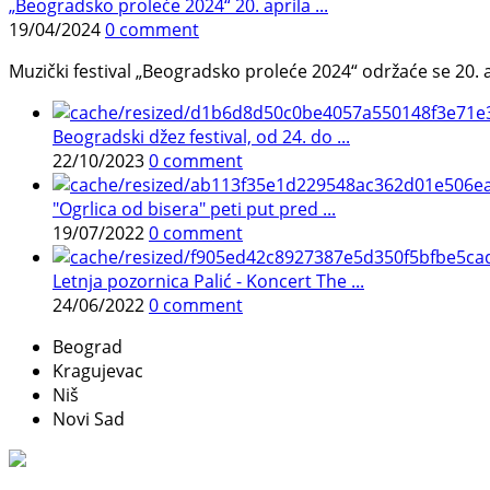
„Beogradsko proleće 2024“ 20. aprila ...
19/04/2024
0 comment
Muzički festival „Beogradsko proleće 2024“ održaće se 20. a
Beogradski džez festival, od 24. do ...
22/10/2023
0 comment
"Ogrlica od bisera" peti put pred ...
19/07/2022
0 comment
Letnja pozornica Palić - Koncert The ...
24/06/2022
0 comment
Beograd
Kragujevac
Niš
Novi Sad