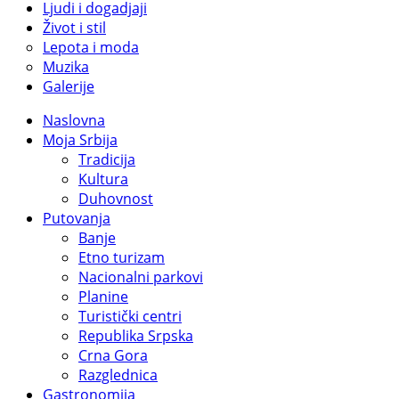
Ljudi i dogadjaji
Život i stil
Lepota i moda
Muzika
Galerije
Naslovna
Moja Srbija
Tradicija
Kultura
Duhovnost
Putovanja
Banje
Etno turizam
Nacionalni parkovi
Planine
Turistički centri
Republika Srpska
Crna Gora
Razglednica
Gastronomija