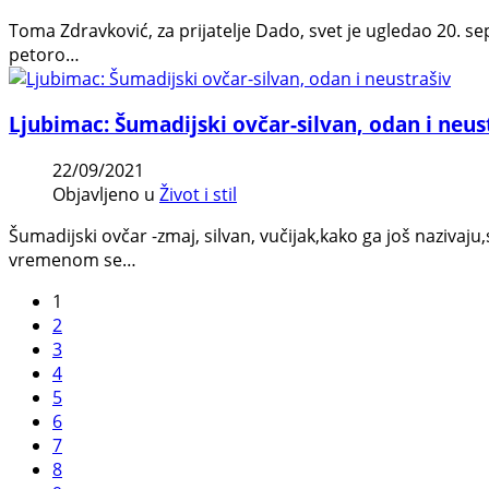
Toma Zdravković, za prijatelje Dado, svet je ugledao 20. 
petoro…
Ljubimac: Šumadijski ovčar-silvan, odan i neus
22/09/2021
Objavljeno u
Život i stil
Šumadijski ovčar -zmaj, silvan, vučijak,kako ga još nazivaj
vremenom se…
1
2
3
4
5
6
7
8