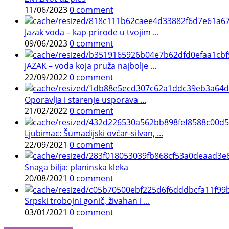
11/06/2023
0 comment
Jazak voda – kap prirode u tvojim ...
09/06/2023
0 comment
JAZAK – voda koja pruža najbolje ...
22/09/2022
0 comment
Oporavlja i starenje usporava ...
21/02/2022
0 comment
Ljubimac: Šumadijski ovčar-silvan, ...
22/09/2021
0 comment
Snaga bilja: planinska kleka
20/08/2021
0 comment
Srpski trobojni gonič, živahan i ...
03/01/2021
0 comment