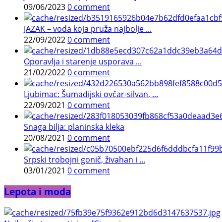
09/06/2023
0 comment
JAZAK – voda koja pruža najbolje ...
22/09/2022
0 comment
Oporavlja i starenje usporava ...
21/02/2022
0 comment
Ljubimac: Šumadijski ovčar-silvan, ...
22/09/2021
0 comment
Snaga bilja: planinska kleka
20/08/2021
0 comment
Srpski trobojni gonič, živahan i ...
03/01/2021
0 comment
Lepota i moda