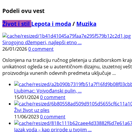
Podeli ovu vest
Život i stil
Lepota i moda
/
Muzika
Sirogojno džemperi, najlepši etno ...
26/01/2026
0 comment
Oslonjena na tradiciju ručnog pletenja u zlatiborskom kra
unikatnost ogleda se u autentičnom dizajnu, izuzetnoj veš
proizvodnja vunenih odevnih predmeta uključuje ...
Ljubimac: Vojvođanski pulin, ...
15/01/2024
0 comment
Živi život uz ples
11/06/2023
0 comment
Jazak voda – kap prirode u tvojim ...