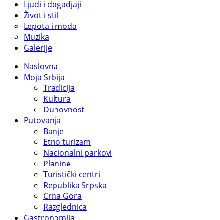
Ljudi i dogadjaji
Život i stil
Lepota i moda
Muzika
Galerije
Naslovna
Moja Srbija
Tradicija
Kultura
Duhovnost
Putovanja
Banje
Etno turizam
Nacionalni parkovi
Planine
Turistički centri
Republika Srpska
Crna Gora
Razglednica
Gastronomija