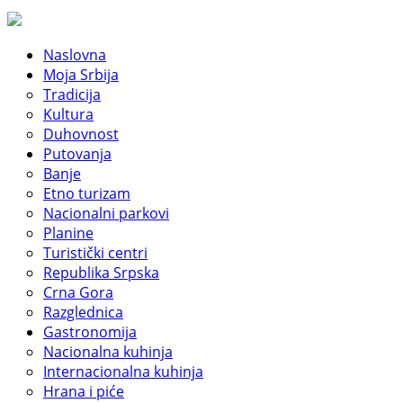
Naslovna
Moja Srbija
Tradicija
Kultura
Duhovnost
Putovanja
Banje
Etno turizam
Nacionalni parkovi
Planine
Turistički centri
Republika Srpska
Crna Gora
Razglednica
Gastronomija
Nacionalna kuhinja
Internacionalna kuhinja
Hrana i piće