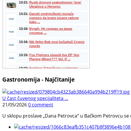
Gastronomija - Najčitanije
U čast čuvenog specijaliteta ...
21/05/2026
0 comment
U sklopu proslave „Dana Petrovca“ u Bačkom Petrovcu se održa