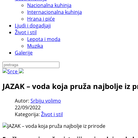
Nacionalna kuhinja
Internacionalna kuhinja
Hrana i piće
Ljudi i dogadjaji
Život i stil
Lepota i moda
Muzika
Galerije
JAZAK – voda koja pruža najbolje iz p
Autor:
Srbiju volimo
22/09/2022
Kategorija:
Život i stil