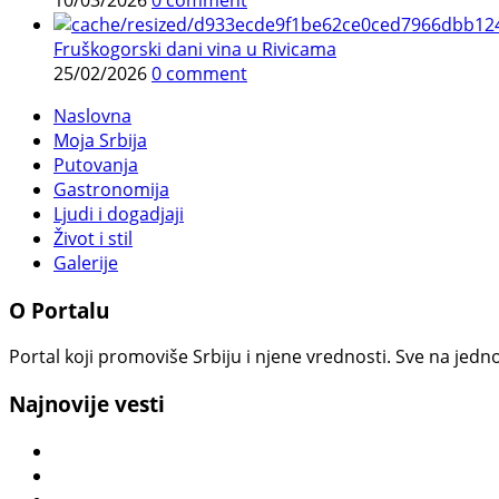
10/03/2026
0 comment
Fruškogorski dani vina u Rivicama
25/02/2026
0 comment
Naslovna
Moja Srbija
Putovanja
Gastronomija
Ljudi i dogadjaji
Život i stil
Galerije
O Portalu
Portal koji promoviše Srbiju i njene vrednosti. Sve na jedno
Najnovije vesti