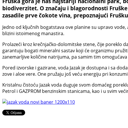
Fruška gora je naš najstariji nacionalni park, b
biodiverzitet. O značaju i blagorodnosti Fruške
zasadile prve čokote vina, prepoznajući Frušk
Jedno od ključnih bogatstava ove planine su upravo vode, a
blizini istoimenog manastira.
Prolazeći kroz krečnjačko-dolomitske stene, čije poreklo d
garantuju bogati mineralni sastav koji će organizmu pružit
zanemarljive količine natrijuma, pa samim tim omogućava 
Pored izvorske i gazirane, voda Jazak je dostupna i sa d
zove i aloe vere. One pružaju još veću energiju pri konzumi
Kristalnu čistoću Jazak voda duguje svom domaćeg poreklu 
Petrol i GAZPROM benzinskim stanicama, kao i u svim već