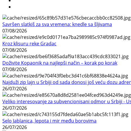
Savršen slatkiš za sva vremena: knedle sa šljivama
07/08/2026
Kroz klisuru reke Gradac
07/08/2026
Doživite Kopaonik na najlepši način – korak po korak
07/08/2026
Najduži zip lajn u Srbiji od sada donosi još veću dozu adre
26/07/2026
Veliko interesovanje za subvencionisani odmor u Srbiji - 
26/07/2026
Selo Jablanica, lepota i mir među borovima
26/07/2026