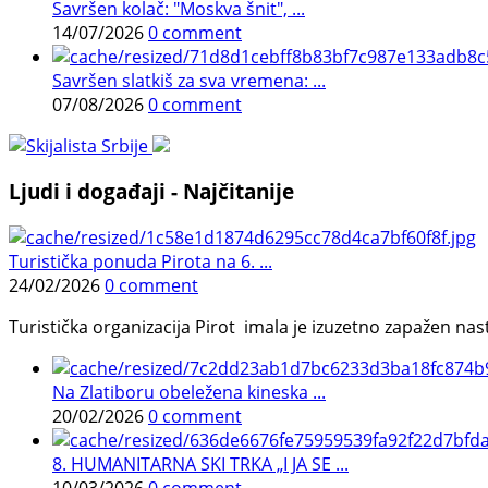
Savršen kolač: "Moskva šnit", ...
14/07/2026
0 comment
Savršen slatkiš za sva vremena: ...
07/08/2026
0 comment
Ljudi i događaji - Najčitanije
Turistička ponuda Pirota na 6. ...
24/02/2026
0 comment
Turistička organizacija Pirot imala je izuzetno zapažen n
Na Zlatiboru obeležena kineska ...
20/02/2026
0 comment
8. HUMANITARNA SKI TRKA „I JA SE ...