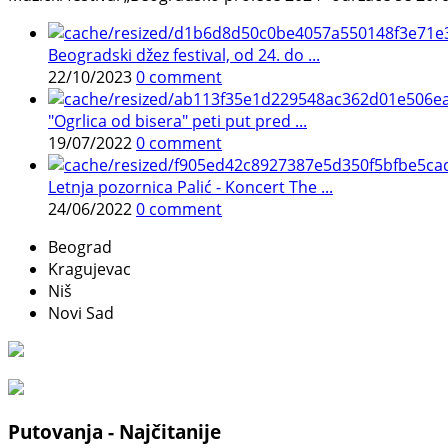
Beogradski džez festival, od 24. do ...
22/10/2023
0 comment
"Ogrlica od bisera" peti put pred ...
19/07/2022
0 comment
Letnja pozornica Palić - Koncert The ...
24/06/2022
0 comment
Beograd
Kragujevac
Niš
Novi Sad
Putovanja - Najčitanije