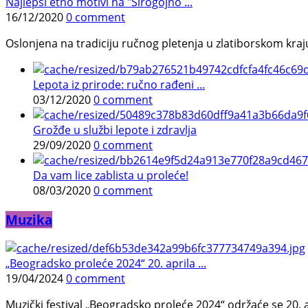
Najlepši etno motivi na "Sirogojno ...
16/12/2020
0 comment
Oslonjena na tradiciju ručnog pletenja u zlatiborskom kraj
Lepota iz prirode: ručno rađeni ...
03/12/2020
0 comment
Grožđe u službi lepote i zdravlja
29/09/2020
0 comment
Da vam lice zablista u proleće!
08/03/2020
0 comment
Muzika
„Beogradsko proleće 2024“ 20. aprila ...
19/04/2024
0 comment
Muzički festival „Beogradsko proleće 2024“ održaće se 20. a