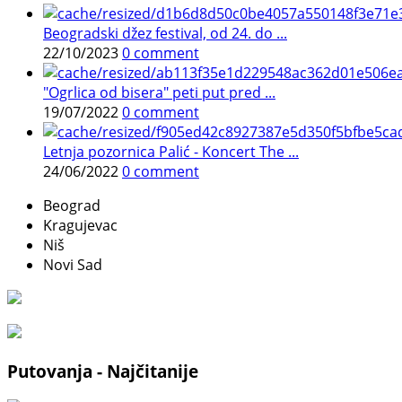
Beogradski džez festival, od 24. do ...
22/10/2023
0 comment
"Ogrlica od bisera" peti put pred ...
19/07/2022
0 comment
Letnja pozornica Palić - Koncert The ...
24/06/2022
0 comment
Beograd
Kragujevac
Niš
Novi Sad
Putovanja - Najčitanije