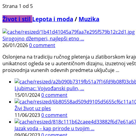
Strana 1 od 5
Život i stil
Lepota i moda
/
Muzika
Sirogojno džemperi, najlepši etno ...
26/01/2026
0 comment
Oslonjena na tradiciju ručnog pletenja u zlatiborskom kra
unikatnost ogleda se u autentičnom dizajnu, izuzetnoj veš
proizvodnja vunenih odevnih predmeta uključuje ...
Ljubimac: Vojvođanski pulin, ...
15/01/2024
0 comment
Živi život uz ples
11/06/2023
0 comment
Jazak voda – kap prirode u tvojim ...
09/06/2023
0 comment