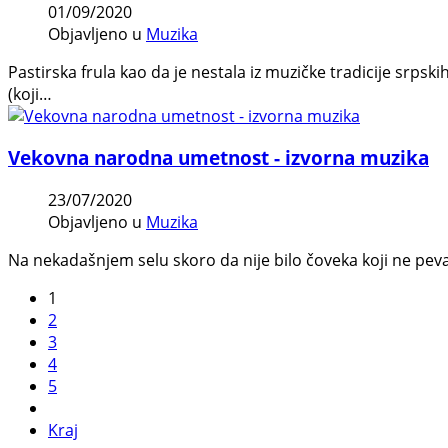
01/09/2020
Objavljeno u
Muzika
Pastirska frula kao da je nestala iz muzičke tradicije srps
(koji…
Vekovna narodna umetnost - izvorna muzika
23/07/2020
Objavljeno u
Muzika
Na nekadašnjem selu skoro da nije bilo čoveka koji ne peva
1
2
3
4
5
Kraj