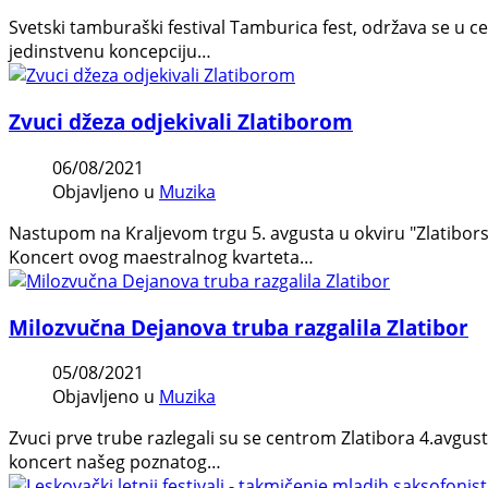
Svetski tamburaški festival Tamburica fest, održava se u c
jedinstvenu koncepciju…
Zvuci džeza odjekivali Zlatiborom
06/08/2021
Objavljeno u
Muzika
Nastupom na Kraljevom trgu 5. avgusta u okviru "Zlatibors
Koncert ovog maestralnog kvarteta…
Milozvučna Dejanova truba razgalila Zlatibor
05/08/2021
Objavljeno u
Muzika
Zvuci prve trube razlegali su se centrom Zlatibora 4.avgus
koncert našeg poznatog…