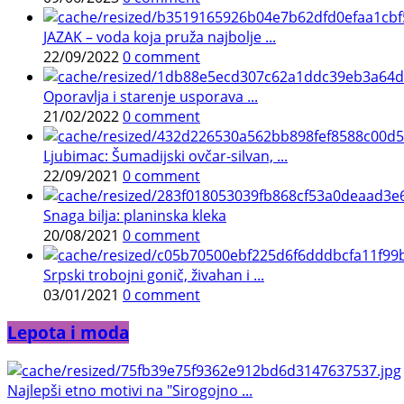
JAZAK – voda koja pruža najbolje ...
22/09/2022
0 comment
Oporavlja i starenje usporava ...
21/02/2022
0 comment
Ljubimac: Šumadijski ovčar-silvan, ...
22/09/2021
0 comment
Snaga bilja: planinska kleka
20/08/2021
0 comment
Srpski trobojni gonič, živahan i ...
03/01/2021
0 comment
Lepota i moda
Najlepši etno motivi na "Sirogojno ...