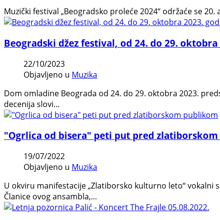
Muzički festival „Beogradsko proleće 2024“ održaće se 20. 
Beogradski džez festival, od 24. do 29. oktobra
22/10/2023
Objavljeno u
Muzika
Dom omladine Beograda od 24. do 29. oktobra 2023. predsta
decenija slovi…
"Ogrlica od bisera" peti put pred zlatiborsko
19/07/2022
Objavljeno u
Muzika
U okviru manifestacije „Zlatiborsko kulturno leto“ vokalni 
Članice ovog ansambla,…