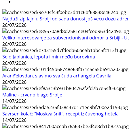
Najduži zip lajn u Srbiji od sada donosi još veću dozu adre
26/07/2026
Veliko interesovanje za subvencionisani odmor u Srbiji - 
26/07/2026
Selo Jablanica, lepota i mir među borovima
26/07/2026
Aranđelovdan, slavimo sva čuda arhangela Gavrila
26/07/2026
Maline - crveno blago Srbije
14/07/2026
Savršen kolač: "Moskva šnit", recept iz čuvenog hotela
14/07/2026