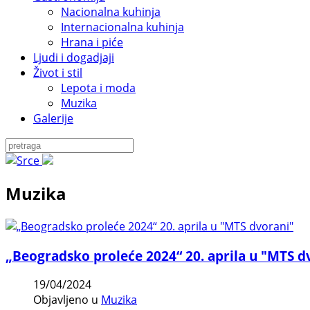
Nacionalna kuhinja
Internacionalna kuhinja
Hrana i piće
Ljudi i dogadjaji
Život i stil
Lepota i moda
Muzika
Galerije
Muzika
„Beogradsko proleće 2024“ 20. aprila u "MTS d
19/04/2024
Objavljeno u
Muzika