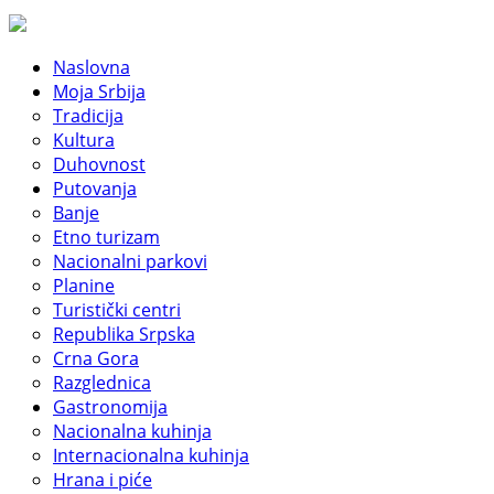
Naslovna
Moja Srbija
Tradicija
Kultura
Duhovnost
Putovanja
Banje
Etno turizam
Nacionalni parkovi
Planine
Turistički centri
Republika Srpska
Crna Gora
Razglednica
Gastronomija
Nacionalna kuhinja
Internacionalna kuhinja
Hrana i piće