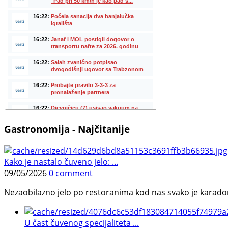
Gastronomija - Najčitanije
Kako je nastalo čuveno jelo: ...
09/05/2026
0 comment
Nezaobilazno jelo po restoranima kod nas svako je karađorš
U čast čuvenog specijaliteta ...