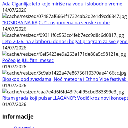
Ada Ciganlija: leto koje miriše na vodu i slobodno vreme
14/07/2026
"KOSIDBA NA RAJCU" - uspomena na seoske mobe
14/07/2026
Leto 2026. na Zlatiboru donosi bogat program za sve gene
14/07/2026
Počeo je JUL žitni mesec
01/07/2026
Bioskop pod zvezdama, Noć meteora i Ethno Vibe festival: 
01/07/2026
Ritam grada koji pulsar „LAGÁNO“: Vodič kroz novi koncep
01/07/2026
Informacije