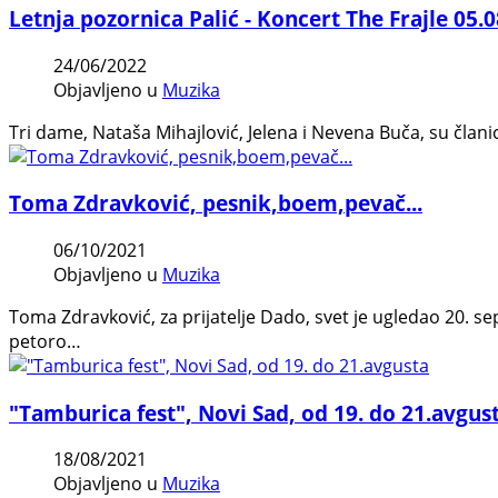
Letnja pozornica Palić - Koncert The Frajle 05.0
24/06/2022
Objavljeno u
Muzika
Tri dame, Nataša Mihajlović, Jelena i Nevena Buča, su člani
Toma Zdravković, pesnik,boem,pevač...
06/10/2021
Objavljeno u
Muzika
Toma Zdravković, za prijatelje Dado, svet je ugledao 20. 
petoro…
"Tamburica fest", Novi Sad, od 19. do 21.avgus
18/08/2021
Objavljeno u
Muzika