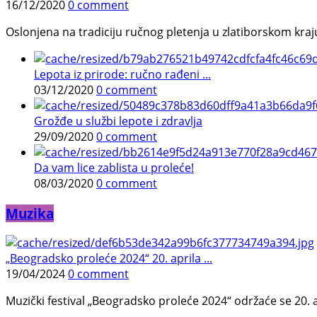
16/12/2020
0 comment
Oslonjena na tradiciju ručnog pletenja u zlatiborskom kraj
Lepota iz prirode: ručno rađeni ...
03/12/2020
0 comment
Grožđe u službi lepote i zdravlja
29/09/2020
0 comment
Da vam lice zablista u proleće!
08/03/2020
0 comment
Muzika
„Beogradsko proleće 2024“ 20. aprila ...
19/04/2024
0 comment
Muzički festival „Beogradsko proleće 2024“ održaće se 20. a