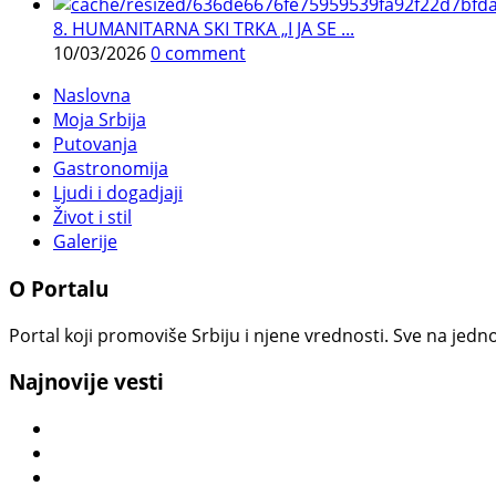
8. HUMANITARNA SKI TRKA „I JA SE ...
10/03/2026
0 comment
Naslovna
Moja Srbija
Putovanja
Gastronomija
Ljudi i dogadjaji
Život i stil
Galerije
O Portalu
Portal koji promoviše Srbiju i njene vrednosti. Sve na jedno
Najnovije vesti