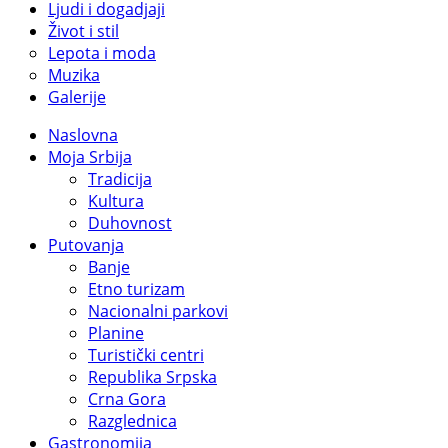
Ljudi i dogadjaji
Život i stil
Lepota i moda
Muzika
Galerije
Naslovna
Moja Srbija
Tradicija
Kultura
Duhovnost
Putovanja
Banje
Etno turizam
Nacionalni parkovi
Planine
Turistički centri
Republika Srpska
Crna Gora
Razglednica
Gastronomija