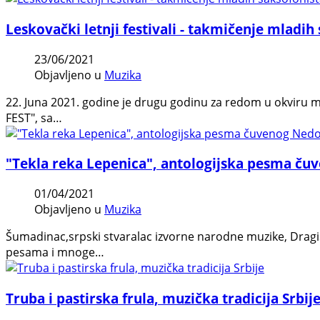
Leskovački letnji festivali - takmičenje mladih
23/06/2021
Objavljeno u
Muzika
22. Juna 2021. godine je drugu godinu za redom u okviru ma
FEST", sa…
"Tekla reka Lepenica", antologijska pesma ču
01/04/2021
Objavljeno u
Muzika
Šumadinac,srpski stvaralac izvorne narodne muzike, Dragiš
pesama i mnoge…
Truba i pastirska frula, muzička tradicija Srbij