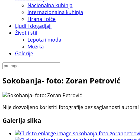
Nacionalna kuhinja
Internacionalna kuhinja
Hrana i piće
Ljudi i dogadjaji
Život i stil
Lepota i moda
Muzika
Galerije
Sokobanja- foto: Zoran Petrović
Nije dozvoljeno koristiti fotografije bez saglasnosti autora!
Galerija slika