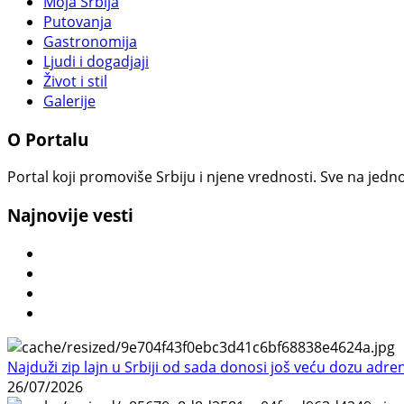
Moja Srbija
Putovanja
Gastronomija
Ljudi i dogadjaji
Život i stil
Galerije
O Portalu
Portal koji promoviše Srbiju i njene vrednosti. Sve na jedno
Najnovije vesti
Najduži zip lajn u Srbiji od sada donosi još veću dozu adre
26/07/2026