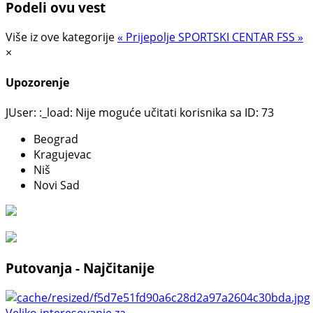
Podeli ovu vest
Više iz ove kategorije
« Prijepolje
SPORTSKI CENTAR FSS »
×
Upozorenje
JUser: :_load: Nije moguće učitati korisnika sa ID: 73
Beograd
Kragujevac
Niš
Novi Sad
Putovanja - Najčitanije
Veliko interesovanje za ...