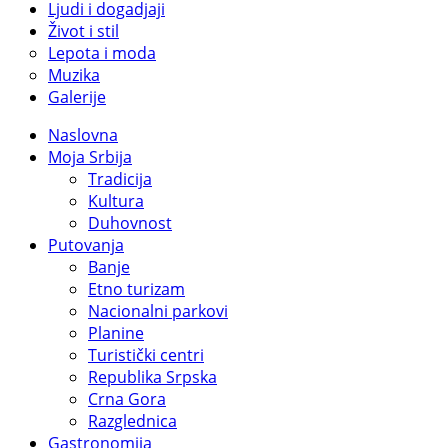
Ljudi i dogadjaji
Život i stil
Lepota i moda
Muzika
Galerije
Naslovna
Moja Srbija
Tradicija
Kultura
Duhovnost
Putovanja
Banje
Etno turizam
Nacionalni parkovi
Planine
Turistički centri
Republika Srpska
Crna Gora
Razglednica
Gastronomija