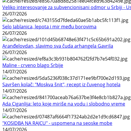
Veliko interesovanje za subvencionisani odmor u Srbiji - 
26/07/2026
Selo Jablanica, lepota i mir među borovima
26/07/2026
Aranđelovdan, slavimo sva čuda arhangela Gavrila
26/07/2026
Maline - crveno blago Srbije
14/07/2026
Savršen kolač: "Moskva šnit", recept iz čuvenog hotela
14/07/2026
Ada Ciganlija: leto koje miriše na vodu i slobodno vreme
14/07/2026
"KOSIDBA NA RAJCU" - uspomena na seoske mobe
14/07/2026