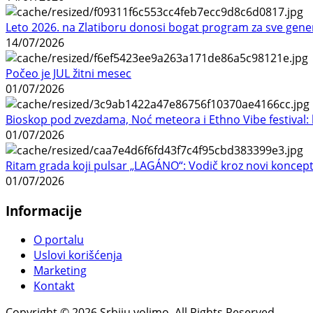
Leto 2026. na Zlatiboru donosi bogat program za sve gene
14/07/2026
Počeo je JUL žitni mesec
01/07/2026
Bioskop pod zvezdama, Noć meteora i Ethno Vibe festival: 
01/07/2026
Ritam grada koji pulsar „LAGÁNO“: Vodič kroz novi koncep
01/07/2026
Informacije
O portalu
Uslovi korišćenja
Marketing
Kontakt
Copyright © 2026 Srbiju volimo. All Rights Reserved.