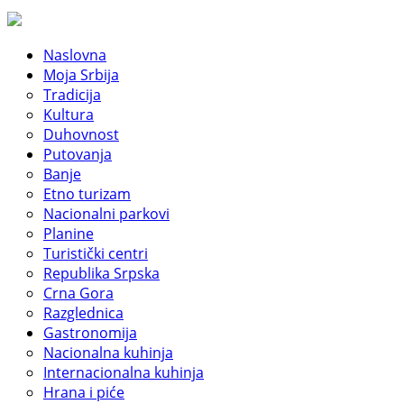
Naslovna
Moja Srbija
Tradicija
Kultura
Duhovnost
Putovanja
Banje
Etno turizam
Nacionalni parkovi
Planine
Turistički centri
Republika Srpska
Crna Gora
Razglednica
Gastronomija
Nacionalna kuhinja
Internacionalna kuhinja
Hrana i piće