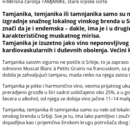
Tamjanika, temjanika ili tamnjanika samo su n
izgradnje snažnog lokalnog vinskog brenda u Srb
znači da je i endemska – dakle, ima je i u dru
karakterističnog muskatnog mirisa.
Tamjanika je izuzetno jako vino neponovljivo
kardiovaskularnih i duševnih obolenja. Većini 
Tamjanika sasvim sigurno ne potiče iz Srbije, to ja zapravo
odnosno Muscat Blanc à Petits Grains na francuskom, sa p
dobila je zahvaljujući tamjanu, mada retko na njega zaista i 
Tamjanika je pitko i harmonično vino, veoma prijatnog uku
preradjeno grozđe u širi sadrzi uobičajeno oko 25%, a u g
šecera u alkohol, od njega se dobija vino jačine 11–14 mali
Tamjanika, temjanika ili tamnjanika samo su neki od lokaln
vinskog brenda u Srbiji. Sve je tu, ima lako pamtljivo i zvu
dopadljiva kao i prijemčiva širokom krugu potrošača zbog