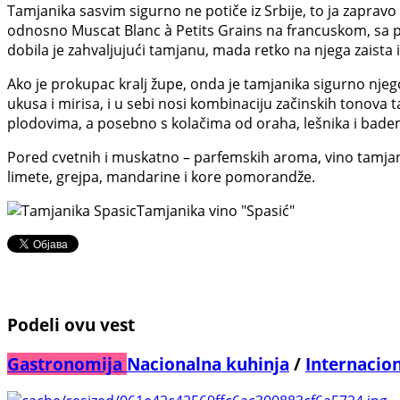
Tamjanika sasvim sigurno ne potiče iz Srbije, to ja zapravo
odnosno Muscat Blanc à Petits Grains na francuskom, sa p
dobila je zahvaljujući tamjanu, mada retko na njega zaista i
Ako je prokupac kralj župe, onda je tamjanika sigurno nje
ukusa i mirisa, i u sebi nosi kombinaciju začinskih tonova 
plodovima, a posebno s kolačima od oraha, lešnika i bade
Pored cvetnih i muskatno – parfemskih aroma, vino tamjanika
limete, grejpa, mandarine i kore pomorandže.
Tamjanika vino "Spasić"
Podeli ovu vest
Gastronomija
Nacionalna kuhinja
/
Internacio