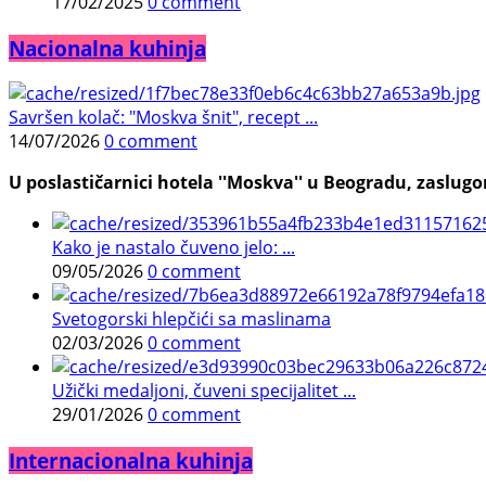
17/02/2025
0 comment
Nacionalna kuhinja
Savršen kolač: "Moskva šnit", recept ...
14/07/2026
0 comment
U poslastičarnici hotela ''Moskva'' u Beogradu, zaslugom
Kako je nastalo čuveno jelo: ...
09/05/2026
0 comment
Svetogorski hlepčići sa maslinama
02/03/2026
0 comment
Užički medaljoni, čuveni specijalitet ...
29/01/2026
0 comment
Internacionalna kuhinja