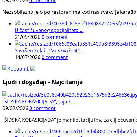
09/05/2026
0 comment
Nezaobilazno jelo po restoranima kod nas svako je karađorš
U čast čuvenog specijaliteta ...
21/05/2026
0 comment
Savršen kolač: "Moskva šnit", ...
14/07/2026
0 comment
Ljudi i događaji - Najčitanije
"ŠIDSKA KOBASICIJADA", tajne ...
09/02/2026
0 comment
"ŠIDSKA KOBASICIJADA" je manifestacija ima za cilj očuvanje o