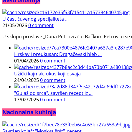
Gastronomija
U čast čuvenog specijaliteta ...
21/05/2026
0 comment
U sklopu proslave „Dana Petrovca“ u Bačkom Petrovcu se održa
Hrskav i preukusan: Dragačevski hleb ...
01/04/2026
0 comment
Užički kajmak, ukus koji osvaja
24/04/2025
0 comment
"Gulaš od srca", savršen recept iz ...
17/02/2025
0 comment
Nacionalna kuhinja
Savršen kolač: "Moskva šnit", recept ...