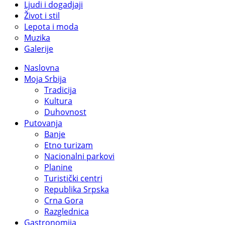
Ljudi i dogadjaji
Život i stil
Lepota i moda
Muzika
Galerije
Naslovna
Moja Srbija
Tradicija
Kultura
Duhovnost
Putovanja
Banje
Etno turizam
Nacionalni parkovi
Planine
Turistički centri
Republika Srpska
Crna Gora
Razglednica
Gastronomija