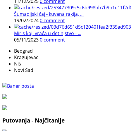
11/12/2025
0 comment
Šumadijski čaj - kuvana rakija, ...
19/02/2024
0 comment
Miris koji vraća u detinjstvo - ...
05/11/2023
0 comment
Beograd
Kragujevac
Niš
Novi Sad
Putovanja - Najčitanije