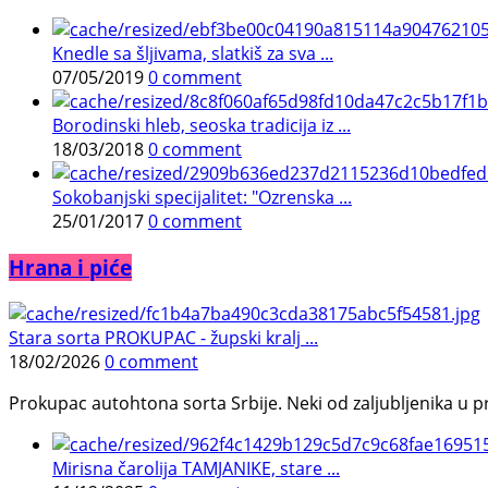
Knedle sa šljivama, slatkiš za sva ...
07/05/2019
0 comment
Borodinski hleb, seoska tradicija iz ...
18/03/2018
0 comment
Sokobanjski specijalitet: "Ozrenska ...
25/01/2017
0 comment
Hrana i piće
Stara sorta PROKUPAC - župski kralj ...
18/02/2026
0 comment
Prokupac autohtona sorta Srbije. Neki od zaljubljenika u pr
Mirisna čarolija TAMJANIKE, stare ...