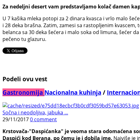
Za nedeljni desert vam predstavljamo kolač damen kap
U 7 kašika mleka potopi za 2 dinara kvasca i vrlo malo šeće
i 28 deka brašna. Zatim, zamesi sa rastopljenim kvascem, te
belanca sa 30 deka šećera i malo soka od limuna, šećer da b
pečeno tu glazuru.
Podeli ovu vest
Gastronomija
Nacionalna kuhinja
/
Internacio
Sočna i neodoljiva, jabuka ...
29/11/2017
0 comment
Krstovača-"Daspićanka" je veoma stara odomaćena sorta
Daspići kod Berana, po čemu je i dobila ime.
Najviše je i