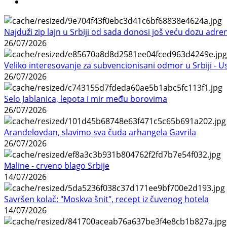
Najduži zip lajn u Srbiji od sada donosi još veću dozu adre
26/07/2026
Veliko interesovanje za subvencionisani odmor u Srbiji - 
26/07/2026
Selo Jablanica, lepota i mir među borovima
26/07/2026
Aranđelovdan, slavimo sva čuda arhangela Gavrila
26/07/2026
Maline - crveno blago Srbije
14/07/2026
Savršen kolač: "Moskva šnit", recept iz čuvenog hotela
14/07/2026