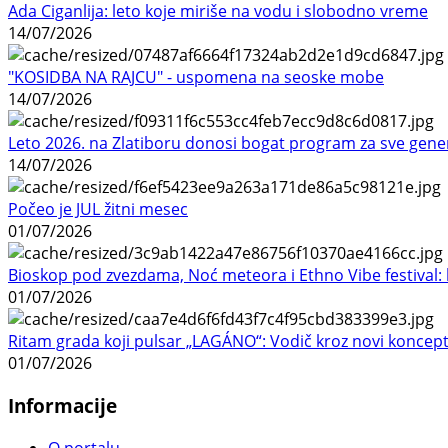
Ada Ciganlija: leto koje miriše na vodu i slobodno vreme
14/07/2026
"KOSIDBA NA RAJCU" - uspomena na seoske mobe
14/07/2026
Leto 2026. na Zlatiboru donosi bogat program za sve gene
14/07/2026
Počeo je JUL žitni mesec
01/07/2026
Bioskop pod zvezdama, Noć meteora i Ethno Vibe festival: 
01/07/2026
Ritam grada koji pulsar „LAGÁNO“: Vodič kroz novi koncep
01/07/2026
Informacije
O portalu