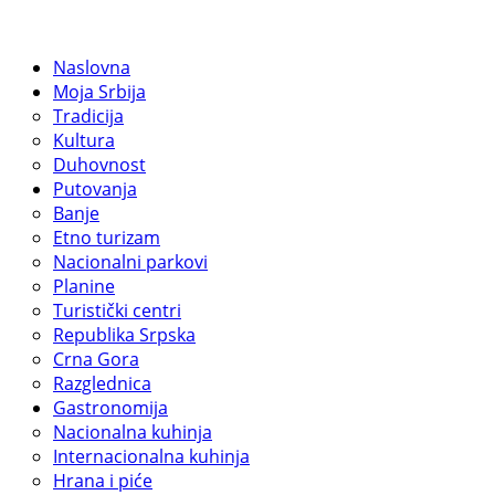
Naslovna
Moja Srbija
Tradicija
Kultura
Duhovnost
Putovanja
Banje
Etno turizam
Nacionalni parkovi
Planine
Turistički centri
Republika Srpska
Crna Gora
Razglednica
Gastronomija
Nacionalna kuhinja
Internacionalna kuhinja
Hrana i piće