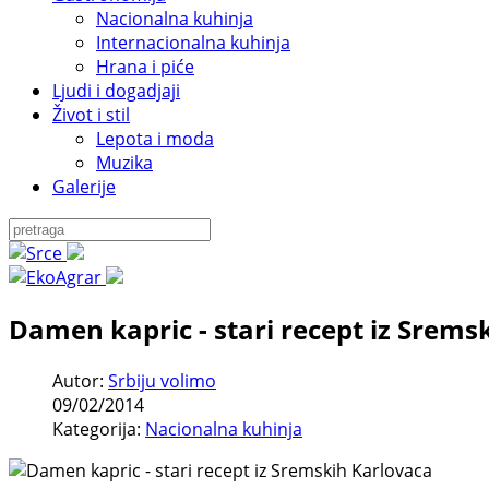
Nacionalna kuhinja
Internacionalna kuhinja
Hrana i piće
Ljudi i dogadjaji
Život i stil
Lepota i moda
Muzika
Galerije
Damen kapric - stari recept iz Srems
Autor:
Srbiju volimo
09/02/2014
Kategorija:
Nacionalna kuhinja