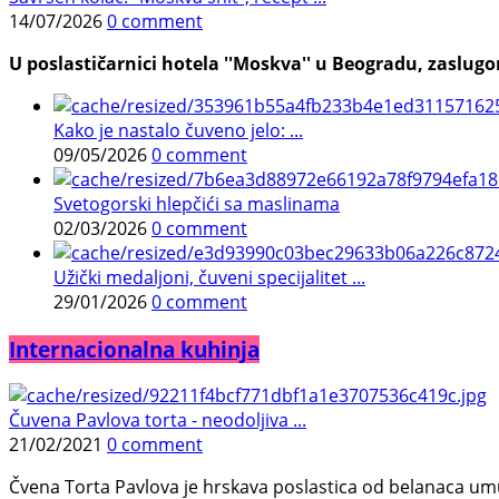
14/07/2026
0 comment
U poslastičarnici hotela ''Moskva'' u Beogradu, zaslugom
Kako je nastalo čuveno jelo: ...
09/05/2026
0 comment
Svetogorski hlepčići sa maslinama
02/03/2026
0 comment
Užički medaljoni, čuveni specijalitet ...
29/01/2026
0 comment
Internacionalna kuhinja
Čuvena Pavlova torta - neodoljiva ...
21/02/2021
0 comment
Čvena Torta Pavlova je hrskava poslastica od belanaca umuć