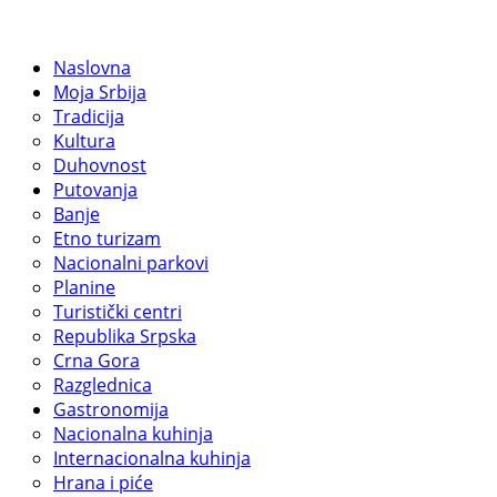
Naslovna
Moja Srbija
Tradicija
Kultura
Duhovnost
Putovanja
Banje
Etno turizam
Nacionalni parkovi
Planine
Turistički centri
Republika Srpska
Crna Gora
Razglednica
Gastronomija
Nacionalna kuhinja
Internacionalna kuhinja
Hrana i piće