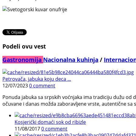
Podeli ovu vest
Gastronomija
Nacionalna kuhinja
/
Internacio
Petrovača, jabuka koju deca ...
12/07/2023
0 comment
Ponuda jabuka sa srpskih voćnjaka ima tradiciju dužu od d
očuvane i danas možda zaboravljene vrste, autentične sa sr
Kosjerićki domaći sok od ribizle
11/08/2017
0 comment