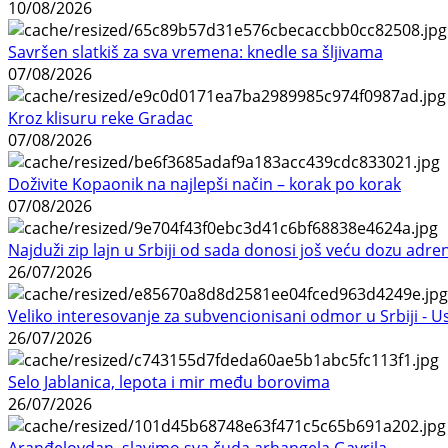
10/08/2026
Savršen slatkiš za sva vremena: knedle sa šljivama
07/08/2026
Kroz klisuru reke Gradac
07/08/2026
Doživite Kopaonik na najlepši način – korak po korak
07/08/2026
Najduži zip lajn u Srbiji od sada donosi još veću dozu adre
26/07/2026
Veliko interesovanje za subvencionisani odmor u Srbiji - 
26/07/2026
Selo Jablanica, lepota i mir među borovima
26/07/2026
Aranđelovdan, slavimo sva čuda arhangela Gavrila