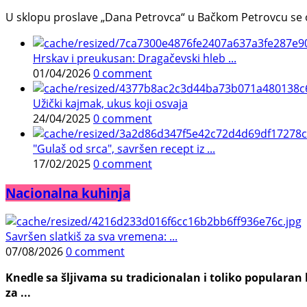
U sklopu proslave „Dana Petrovca“ u Bačkom Petrovcu se održa
Hrskav i preukusan: Dragačevski hleb ...
01/04/2026
0 comment
Užički kajmak, ukus koji osvaja
24/04/2025
0 comment
"Gulaš od srca", savršen recept iz ...
17/02/2025
0 comment
Nacionalna kuhinja
Savršen slatkiš za sva vremena: ...
07/08/2026
0 comment
Knedle sa šljivama su tradicionalan i toliko populara
za ...