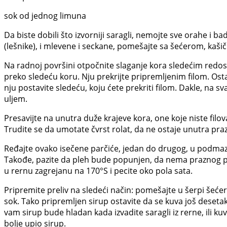
sok od jednog limuna
Da biste dobili što izvorniji saragli, nemojte sve orahe i 
(lešnike), i mlevene i seckane, pomešajte sa šećerom, ka
Na radnoj površini otpočnite slaganje kora sledećim redo
preko sledeću koru. Nju prekrijte pripremljenim filom. Osta
nju postavite sledeću, koju ćete prekriti filom. Dakle, na 
uljem.
Presavijte na unutra duže krajeve kora, one koje niste filoval
Trudite se da umotate čvrst rolat, da ne ostaje unutra pra
Ređajte ovako isečene parčiće, jedan do drugog, u podmaz
Takođe, pazite da pleh bude popunjen, da nema praznog pr
u rernu zagrejanu na 170°S i pecite oko pola sata.
Pripremite preliv na sledeći način: pomešajte u šerpi šeće
sok. Tako pripremljen sirup ostavite da se kuva još desetak
vam sirup bude hladan kada izvadite saragli iz rerne, ili kuv
bolje upio sirup.