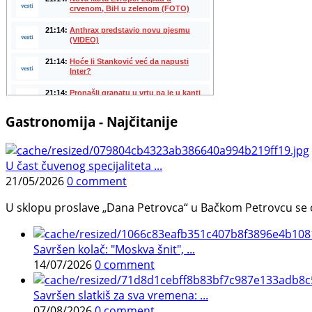
Gastronomija - Najčitanije
U čast čuvenog specijaliteta ...
21/05/2026
0 comment
U sklopu proslave „Dana Petrovca“ u Bačkom Petrovcu se održa
Savršen kolač: "Moskva šnit", ...
14/07/2026
0 comment
Savršen slatkiš za sva vremena: ...
07/08/2026
0 comment