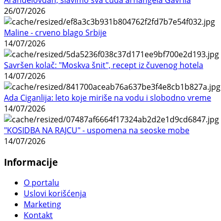
26/07/2026
Maline - crveno blago Srbije
14/07/2026
Savršen kolač: "Moskva šnit", recept iz čuvenog hotela
14/07/2026
Ada Ciganlija: leto koje miriše na vodu i slobodno vreme
14/07/2026
"KOSIDBA NA RAJCU" - uspomena na seoske mobe
14/07/2026
Informacije
O portalu
Uslovi korišćenja
Marketing
Kontakt