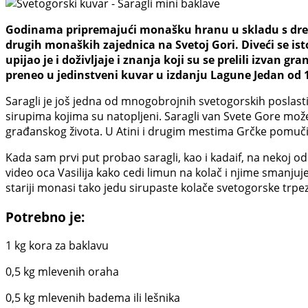
Godinama pripremajući monašku hranu u skladu s drevn
drugih monaških zajednica na Svetoj Gori. Diveći se is
upijao je i doživljaje i znanja koji su se prelili izvan g
preneo u jedinstveni kuvar u izdanju Lagune Jedan od 14
Saragli je još jedna od mnogobrojnih svetogorskih poslastica 
sirupima kojima su natopljeni. Saragli van Svete Gore možet
građanskog života. U Atini i drugim mestima Grčke pomučić
Kada sam prvi put probao saragli, kao i kadaif, na nekoj o
video oca Vasilija kako cedi limun na kolač i njime smanju
stariji monasi tako jedu sirupaste kolače svetogorske trpeze
Potrebno je:
1 kg kora za baklavu
0,5 kg mlevenih oraha
0,5 kg mlevenih badema ili lešnika