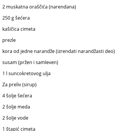
2 muskatna oraščića (narendana)
250 g šećera
kašičica cimeta
prezle
kora od jedne narandže (izrendati narandžasti deo)
susam (pržen i samleven)
1 l suncokretovog ulja
Za preliv (sirup)
4 šolje šećera
2 šolje meda
2 šolje vode
1 štapić cimeta