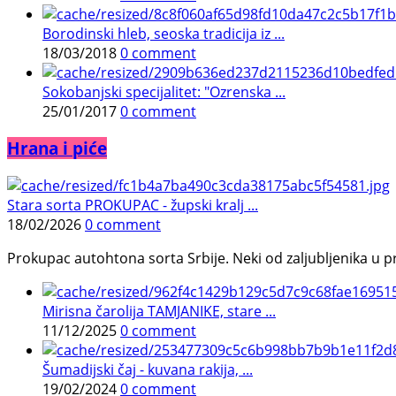
Borodinski hleb, seoska tradicija iz ...
18/03/2018
0 comment
Sokobanjski specijalitet: "Ozrenska ...
25/01/2017
0 comment
Hrana i piće
Stara sorta PROKUPAC - župski kralj ...
18/02/2026
0 comment
Prokupac autohtona sorta Srbije. Neki od zaljubljenika u pr
Mirisna čarolija TAMJANIKE, stare ...
11/12/2025
0 comment
Šumadijski čaj - kuvana rakija, ...
19/02/2024
0 comment