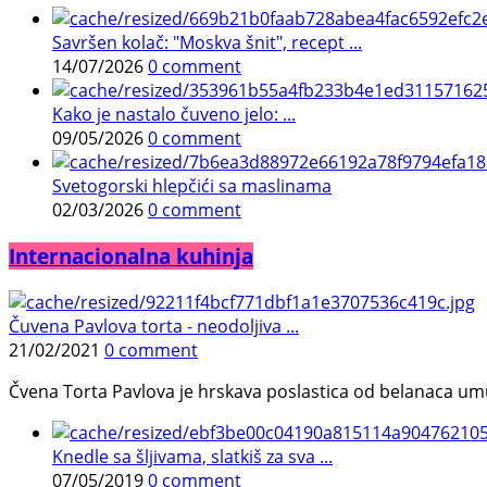
Savršen kolač: "Moskva šnit", recept ...
14/07/2026
0 comment
Kako je nastalo čuveno jelo: ...
09/05/2026
0 comment
Svetogorski hlepčići sa maslinama
02/03/2026
0 comment
Internacionalna kuhinja
Čuvena Pavlova torta - neodoljiva ...
21/02/2021
0 comment
Čvena Torta Pavlova je hrskava poslastica od belanaca umuć
Knedle sa šljivama, slatkiš za sva ...
07/05/2019
0 comment