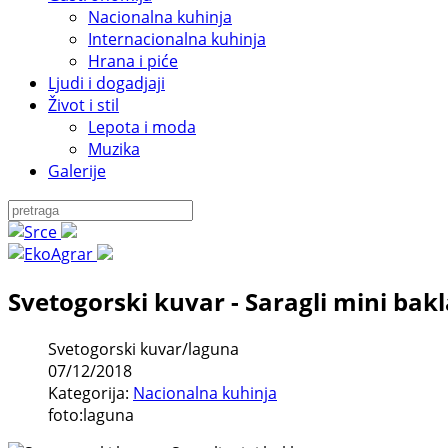
Nacionalna kuhinja
Internacionalna kuhinja
Hrana i piće
Ljudi i dogadjaji
Život i stil
Lepota i moda
Muzika
Galerije
Svetogorski kuvar - Saragli mini bak
Svetogorski kuvar/laguna
07/12/2018
Kategorija:
Nacionalna kuhinja
foto:laguna