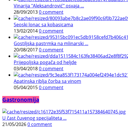
Vinarija "Aleksandrović" osvaja ...
28/09/2013
0 comment
Seoski lonac sa kobasicama
13/02/2014
0 comment
Gostiljska pastrmka na mlinarski ...
20/08/2017
0 comment
Prijepoljska pogača od heljde
03/04/2018
0 comment
Apatinska riblja čorba sa vinom
05/04/2015
0 comment
Gastronomija
U čast čuvenog specijaliteta ...
21/05/2026
0 comment