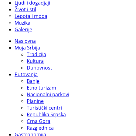
Ljudi i dogadjaji
Život i stil
Lepota i moda
Muzika
Galerije
Naslovna
Moja Srbija
Tradicija
Kultura
Duhovnost
Putovanja
Banje
Etno turizam
Nacionalni parkovi
Planine
Turistički centri
Republika Srpska
Crna Gora
Razglednica
Gastronomija