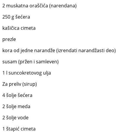
2 muskatna oraščića (narendana)
250 g šećera
kašičica cimeta
prezle
kora od jedne narandže (izrendati narandžasti deo)
susam (pržen i samleven)
1 l suncokretovog ulja
Za preliv (sirup)
4 šolje šećera
2 šolje meda
2 šolje vode
1 štapić cimeta