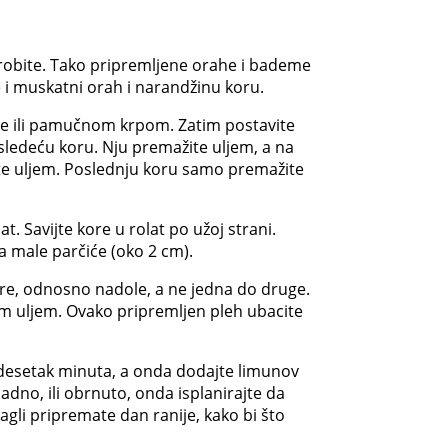
zdrobite. Tako pripremljene orahe i bademe
 i muskatni orah i narandžinu koru.
ke ili pamučnom krpom. Zatim postavite
 sledeću koru. Nju premažite uljem, a na
jete uljem. Poslednju koru samo premažite
at. Savijte kore u rolat po užoj strani.
a male parčiće (oko 2 cm).
ore, odnosno nadole, a ne jedna do druge.
m uljem. Ovako pripremljen pleh ubacite
š desetak minuta, a onda dodajte limunov
adno, ili obrnuto, onda isplanirajte da
ragli pripremate dan ranije, kako bi što