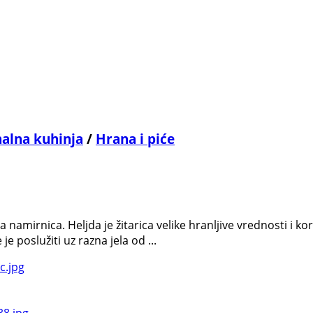
nalna kuhinja
/
Hrana i piće
amirnica. Heljda je žitarica velike hranljive vrednosti i kori
je poslužiti uz razna jela od ...