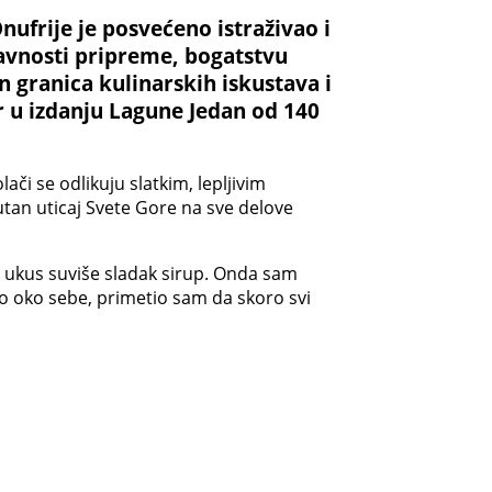
frije je posvećeno istraživao i
tavnosti pripreme, bogatstvu
van granica kulinarskih iskustava i
ar u izdanju Lagune Jedan od 140
ači se odlikuju slatkim, lepljivim
utan uticaj Svete Gore na sve delove
oj ukus suviše sladak sirup. Onda sam
ao oko sebe, primetio sam da skoro svi