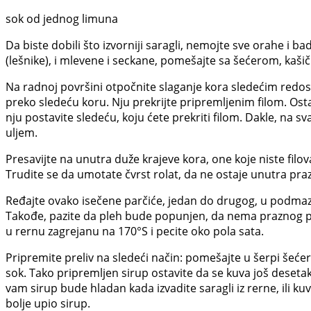
sok od jednog limuna
Da biste dobili što izvorniji saragli, nemojte sve orahe i 
(lešnike), i mlevene i seckane, pomešajte sa šećerom, ka
Na radnoj površini otpočnite slaganje kora sledećim redo
preko sledeću koru. Nju prekrijte pripremljenim filom. Osta
nju postavite sledeću, koju ćete prekriti filom. Dakle, na 
uljem.
Presavijte na unutra duže krajeve kora, one koje niste filoval
Trudite se da umotate čvrst rolat, da ne ostaje unutra pra
Ređajte ovako isečene parčiće, jedan do drugog, u podmaz
Takođe, pazite da pleh bude popunjen, da nema praznog pr
u rernu zagrejanu na 170°S i pecite oko pola sata.
Pripremite preliv na sledeći način: pomešajte u šerpi šeće
sok. Tako pripremljen sirup ostavite da se kuva još desetak
vam sirup bude hladan kada izvadite saragli iz rerne, ili kuv
bolje upio sirup.