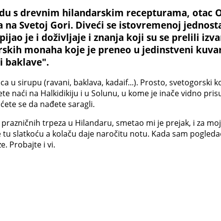
 s drevnim hilandarskim recepturama, otac Onu
 na Svetoj Gori. Diveći se istovremenoj jednos
ijao je i doživljaje i znanja koji su se prelili iz
gorskih monaha koje je preneo u jedinstveni kuv
i baklave".
u sirupu (ravani, baklava, kadaif...). Prosto, svetogorski kol
e naći na Halkidikiju i u Solunu, u kome je inače vidno pris
ete se da nađete saragli.
d prazničnih trpeza u Hilandaru, smetao mi je prejak, i za m
je tu slatkoću a kolaču daje naročitu notu. Kada sam pogled
. Probajte i vi.