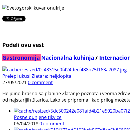
Podeli ovu vest
Gastronomija
Nacionalna kuhinja
/
Internacio
Prelepi ukusi Zlatara: heljdopita
27/05/2021
0 comment
Heljdino brašno sa planine Zlatar je poznata i veoma zdrava n
od najstarijih žitarica. Lako se priprema i kao prilog možete 
Posne punjene tikvice
06/04/2018
0 comment