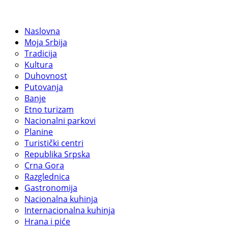
Naslovna
Moja Srbija
Tradicija
Kultura
Duhovnost
Putovanja
Banje
Etno turizam
Nacionalni parkovi
Planine
Turistički centri
Republika Srpska
Crna Gora
Razglednica
Gastronomija
Nacionalna kuhinja
Internacionalna kuhinja
Hrana i piće