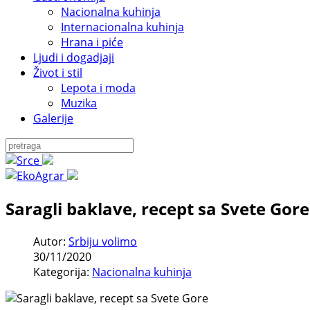
Nacionalna kuhinja
Internacionalna kuhinja
Hrana i piće
Ljudi i dogadjaji
Život i stil
Lepota i moda
Muzika
Galerije
Saragli baklave, recept sa Svete Gore
Autor:
Srbiju volimo
30/11/2020
Kategorija:
Nacionalna kuhinja