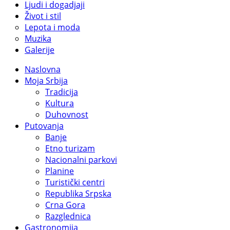
Ljudi i dogadjaji
Život i stil
Lepota i moda
Muzika
Galerije
Naslovna
Moja Srbija
Tradicija
Kultura
Duhovnost
Putovanja
Banje
Etno turizam
Nacionalni parkovi
Planine
Turistički centri
Republika Srpska
Crna Gora
Razglednica
Gastronomija