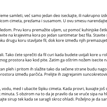
bademe samleti, već samo jedan deo iseckajte, ili nakrupno i
šičicom cimeta, prezlama i susamom. U ovu smesu narendajte
sledom. Prvu koru ­premažite uljem, uz pomoć kuhinjske čet
vite na krajevima kora po jedan santimetar bez fila. Stavite
svaku drugu koru stavljate fil, dok kore između njih premazu
i. Tako ćete sprečiti da fil curi kada budete uvijali kore u rol
znog prostora kao kod pite. Zatim ga oštrim nožem isecite n
an pleh i pritom ih slažite tako da sečene strane budu nag
ostora između parčića. Prelijte ih zagrejanim suncokretovi
r, vodu, med i ubacite šipku cimeta. Kada provri, kuvajte jo
 minuta. S obzirom na to da je pravilo da se vruće sipa na hl
ajte sirup tek kada se saragli skroz ohladi. Poželjno je da sa