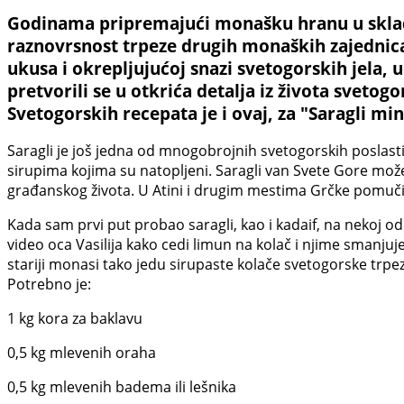
Godinama pripremajući monašku hranu u skladu
raznovrsnost trpeze drugih monaških zajednica
ukusa i okrepljujućoj snazi svetogorskih jela, up
pretvorili se u otkrića detalja iz života sveto
Svetogorskih recepata je i ovaj, za "Saragli min
Saragli je još jedna od mnogobrojnih svetogorskih poslastica 
sirupima kojima su natopljeni. Saragli van Svete Gore možet
građanskog života. U Atini i drugim mestima Grčke pomučić
Kada sam prvi put probao saragli, kao i kadaif, na nekoj o
video oca Vasilija kako cedi limun na kolač i njime smanju
stariji monasi tako jedu sirupaste kolače svetogorske trpeze
Potrebno je:
1 kg kora za baklavu
0,5 kg mlevenih oraha
0,5 kg mlevenih badema ili lešnika