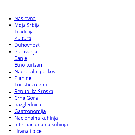
Naslovna
Moja Srbija
Tradicija
Kultura
Duhovnost
Putovanja
Banje
Etno turizam
Nacionalni parkovi
Planine
Turistički centri
Republika Srpska
Crna Gora
Razglednica
Gastronomija
Nacionalna kuhinja
Internacionalna kuhinja
Hrana i piće