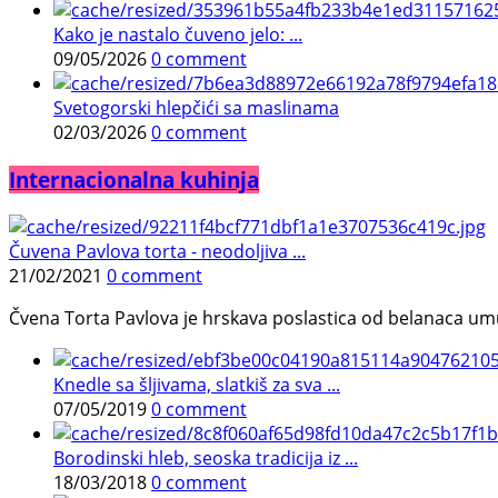
Kako je nastalo čuveno jelo: ...
09/05/2026
0 comment
Svetogorski hlepčići sa maslinama
02/03/2026
0 comment
Internacionalna kuhinja
Čuvena Pavlova torta - neodoljiva ...
21/02/2021
0 comment
Čvena Torta Pavlova je hrskava poslastica od belanaca umuć
Knedle sa šljivama, slatkiš za sva ...
07/05/2019
0 comment
Borodinski hleb, seoska tradicija iz ...
18/03/2018
0 comment