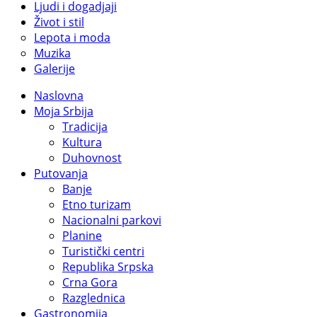
Ljudi i dogadjaji
Život i stil
Lepota i moda
Muzika
Galerije
Naslovna
Moja Srbija
Tradicija
Kultura
Duhovnost
Putovanja
Banje
Etno turizam
Nacionalni parkovi
Planine
Turistički centri
Republika Srpska
Crna Gora
Razglednica
Gastronomija