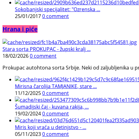
Sokobanjski specijalitet: "Ozrenska ...
25/01/2017
0 comment
Hrana i piće
Stara sorta PROKUPAC - župski kralj ...
18/02/2026
0 comment
Prokupac autohtona sorta Srbije. Neki od zaljubljenika u pr
Mirisna čarolija TAMJANIKE, stare ...
11/12/2025
0 comment
Šumadijski čaj - kuvana rakija, ...
19/02/2024
0 comment
Miris koji vraća u detinjstvo - ...
05/11/2023
0 comment