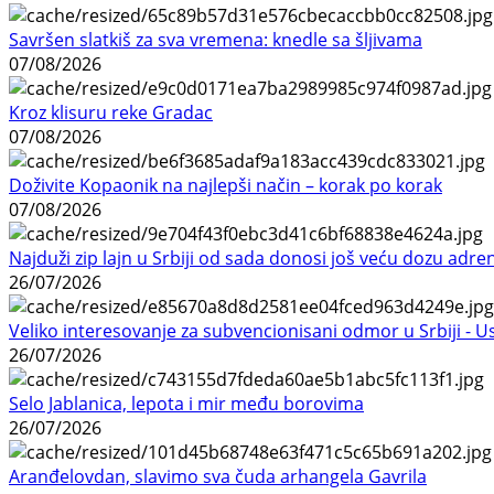
Savršen slatkiš za sva vremena: knedle sa šljivama
07/08/2026
Kroz klisuru reke Gradac
07/08/2026
Doživite Kopaonik na najlepši način – korak po korak
07/08/2026
Najduži zip lajn u Srbiji od sada donosi još veću dozu adre
26/07/2026
Veliko interesovanje za subvencionisani odmor u Srbiji - 
26/07/2026
Selo Jablanica, lepota i mir među borovima
26/07/2026
Aranđelovdan, slavimo sva čuda arhangela Gavrila