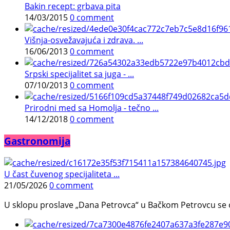
Bakin recept: grbava pita
14/03/2015
0 comment
Višnja-osvežavajuća i zdrava. ...
16/06/2013
0 comment
Srpski specijalitet sa juga - ...
07/10/2013
0 comment
Prirodni med sa Homolja - tečno ...
14/12/2018
0 comment
Gastronomija
U čast čuvenog specijaliteta ...
21/05/2026
0 comment
U sklopu proslave „Dana Petrovca“ u Bačkom Petrovcu se održa