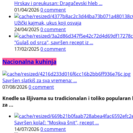
Hrskav i preukusan: Dragačevski hleb ...
01/04/2026
0 comment
Užički kajmak, ukus koji osvaja
24/04/2025
0 comment
"Gulaš od srca", savršen recept iz ...
17/02/2025
0 comment
Nacionalna kuhinja
Savršen slatkiš za sva vremena: ...
07/08/2026
0 comment
Knedle sa šljivama su tradicionalan i toliko populara
za ...
Savršen kolač: "Moskva šnit", recept ...
14/07/2026
0 comment