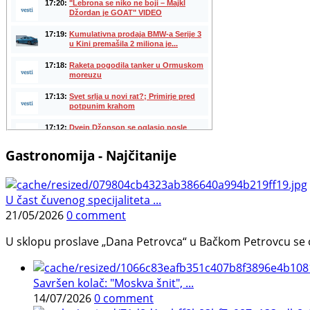
Gastronomija - Najčitanije
U čast čuvenog specijaliteta ...
21/05/2026
0 comment
U sklopu proslave „Dana Petrovca“ u Bačkom Petrovcu se održa
Savršen kolač: "Moskva šnit", ...
14/07/2026
0 comment