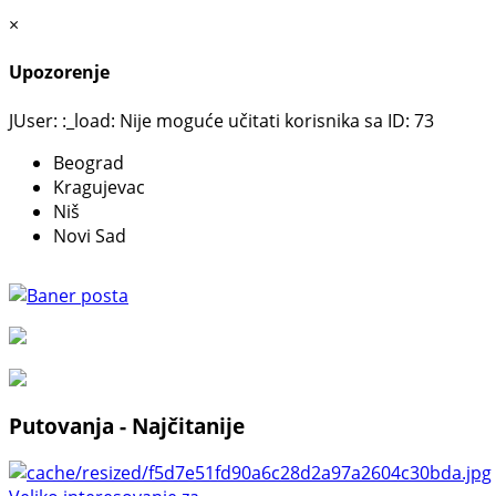
×
Upozorenje
JUser: :_load: Nije moguće učitati korisnika sa ID: 73
Beograd
Kragujevac
Niš
Novi Sad
Putovanja - Najčitanije