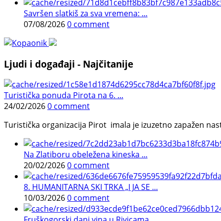
Savršen slatkiš za sva vremena: ...
07/08/2026
0 comment
Ljudi i događaji - Najčitanije
Turistička ponuda Pirota na 6. ...
24/02/2026
0 comment
Turistička organizacija Pirot imala je izuzetno zapažen n
Na Zlatiboru obeležena kineska ...
20/02/2026
0 comment
8. HUMANITARNA SKI TRKA „I JA SE ...
10/03/2026
0 comment
Fruškogorski dani vina u Rivicama