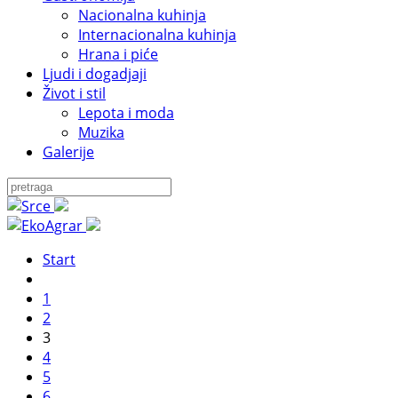
Nacionalna kuhinja
Internacionalna kuhinja
Hrana i piće
Ljudi i dogadjaji
Život i stil
Lepota i moda
Muzika
Galerije
Start
1
2
3
4
5
6