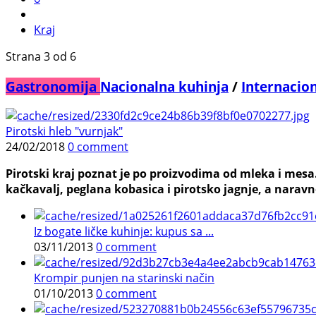
Kraj
Strana 3 od 6
Gastronomija
Nacionalna kuhinja
/
Internacio
Pirotski hleb "vurnjak"
24/02/2018
0 comment
Pirotski kraj poznat je po proizvodima od mleka i mesa.
kačkavalj, peglana kobasica i pirotsko jagnje, a naravno
Iz bogate ličke kuhinje: kupus sa ...
03/11/2013
0 comment
Krompir punjen na starinski način
01/10/2013
0 comment