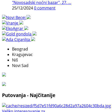
"Novosadski noćni bazar", 27. ...
25/12/2024
0 comment
Beograd
Kragujevac
Niš
Novi Sad
Putovanja - Najčitanije
Veliko interesovanje za ...