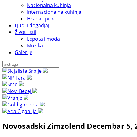
Nacionalna kuhinja
Internacionalna kuhinja
Hrana i piće
Ljudi i dogadjaji
Život i stil
Lepota i moda
Muzika
Galerije
Novosadski Zimzolend Decembar 5, 20