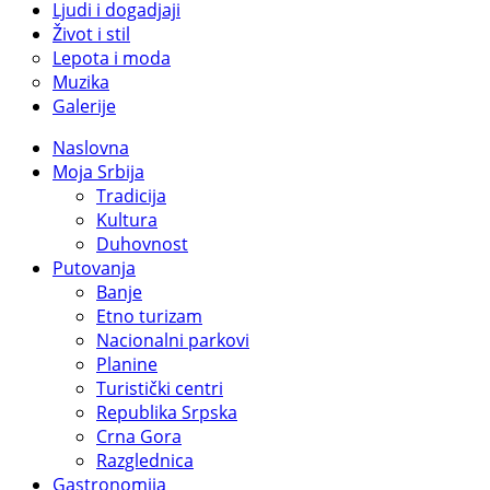
Ljudi i dogadjaji
Život i stil
Lepota i moda
Muzika
Galerije
Naslovna
Moja Srbija
Tradicija
Kultura
Duhovnost
Putovanja
Banje
Etno turizam
Nacionalni parkovi
Planine
Turistički centri
Republika Srpska
Crna Gora
Razglednica
Gastronomija