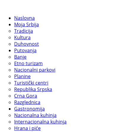
Naslovna
Moja Srbija
Tradicija
Kultura
Duhovnost
Putovanja
Banje
Etno turizam
Nacionalni parkovi
Planine
Turistički centri
Republika Srpska
Crna Gora
Razglednica
Gastronomija
Nacionalna kuhinja
Internacionalna kuhinja
Hrana i piće