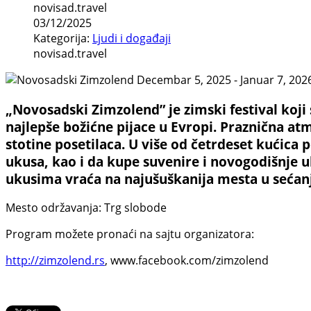
novisad.travel
03/12/2025
Kategorija:
Ljudi i događaji
novisad.travel
„Novosadski Zimzolend” je zimski festival koji
najlepše božićne pijace u Evropi. Praznična 
stotine posetilaca. U više od četrdeset kućica 
ukusa, kao i da kupe suvenire i novogodišnje uk
ukusima vraća na najušuškanija mesta u sećan
Mesto održavanja: Trg slobode
Program možete pronaći na sajtu organizatora:
http://zimzolend.rs
, www.facebook.com/zimzolend