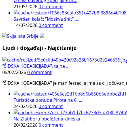
U čast čuvenog specijaliteta ...
21/05/2026
0 comment
Savršen kolač: "Moskva šnit", ...
14/07/2026
0 comment
Ljudi i događaji - Najčitanije
"ŠIDSKA KOBASICIJADA", tajne ...
09/02/2026
0 comment
"ŠIDSKA KOBASICIJADA" je manifestacija ima za cilj očuvanje o
Turistička ponuda Pirota na 6. ...
24/02/2026
0 comment
Na Zlatiboru obeležena kineska ...
20/02/2026
0 comment