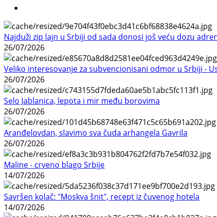
Najduži zip lajn u Srbiji od sada donosi još veću dozu adre
26/07/2026
Veliko interesovanje za subvencionisani odmor u Srbiji - 
26/07/2026
Selo Jablanica, lepota i mir među borovima
26/07/2026
Aranđelovdan, slavimo sva čuda arhangela Gavrila
26/07/2026
Maline - crveno blago Srbije
14/07/2026
Savršen kolač: "Moskva šnit", recept iz čuvenog hotela
14/07/2026