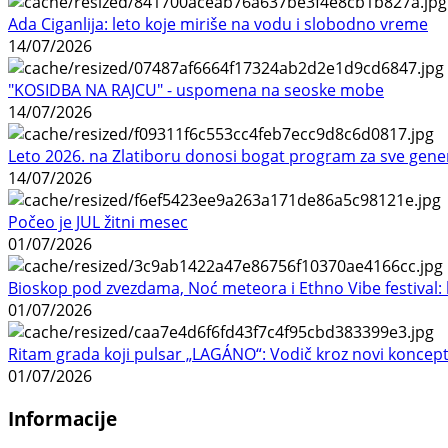
Ada Ciganlija: leto koje miriše na vodu i slobodno vreme
14/07/2026
"KOSIDBA NA RAJCU" - uspomena na seoske mobe
14/07/2026
Leto 2026. na Zlatiboru donosi bogat program za sve gene
14/07/2026
Počeo je JUL žitni mesec
01/07/2026
Bioskop pod zvezdama, Noć meteora i Ethno Vibe festival: 
01/07/2026
Ritam grada koji pulsar „LAGÁNO“: Vodič kroz novi koncep
01/07/2026
Informacije