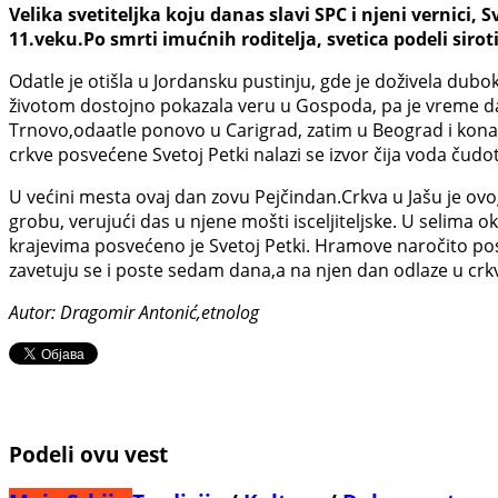
Velika svetiteljka koju danas slavi SPC i njeni vernici, 
11.veku.Po smrti imućnih roditelja, svetica podeli sirot
Odatle je otišla u Jordansku pustinju, gde je doživela dubo
životom dostojno pokazala veru u Gospoda, pa je vreme da s
Trnovo,odaatle ponovo u Carigrad, zatim u Beograd i ko
crkve posvećene Svetoj Petki nalazi se izvor čija voda čudo
U većini mesta ovaj dan zovu Pejčindan.Crkva u Jašu je ov
grobu, verujući das u njene mošti isceljiteljske. U selima o
krajevima posvećeno je Svetoj Petki. Hramove naročito pos
zavetuju se i poste sedam dana,a na njen dan odlaze u crkv
Autor: Dragomir Antonić,etnolog
Podeli ovu vest