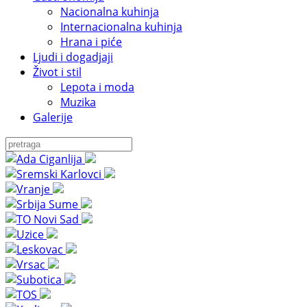
Nacionalna kuhinja
Internacionalna kuhinja
Hrana i piće
Ljudi i dogadjaji
Život i stil
Lepota i moda
Muzika
Galerije