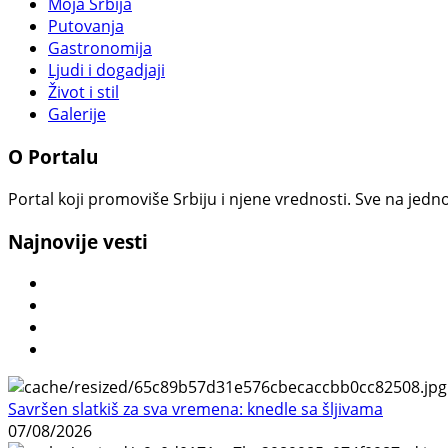
Moja Srbija
Putovanja
Gastronomija
Ljudi i dogadjaji
Život i stil
Galerije
O Portalu
Portal koji promoviše Srbiju i njene vrednosti. Sve na jedno
Najnovije vesti
Savršen slatkiš za sva vremena: knedle sa šljivama
07/08/2026