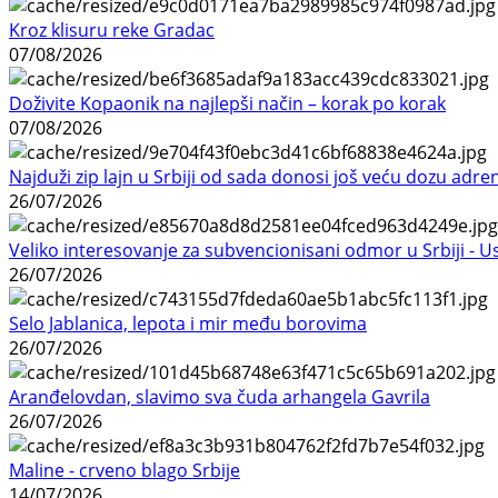
Kroz klisuru reke Gradac
07/08/2026
Doživite Kopaonik na najlepši način – korak po korak
07/08/2026
Najduži zip lajn u Srbiji od sada donosi još veću dozu adre
26/07/2026
Veliko interesovanje za subvencionisani odmor u Srbiji - 
26/07/2026
Selo Jablanica, lepota i mir među borovima
26/07/2026
Aranđelovdan, slavimo sva čuda arhangela Gavrila
26/07/2026
Maline - crveno blago Srbije
14/07/2026