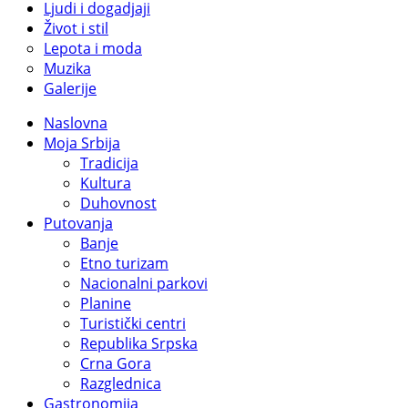
Ljudi i dogadjaji
Život i stil
Lepota i moda
Muzika
Galerije
Naslovna
Moja Srbija
Tradicija
Kultura
Duhovnost
Putovanja
Banje
Etno turizam
Nacionalni parkovi
Planine
Turistički centri
Republika Srpska
Crna Gora
Razglednica
Gastronomija