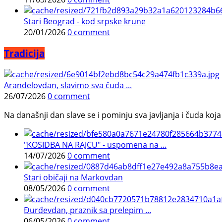
Stari Beograd - kod srpske krune
20/01/2026
0 comment
Tradicija
Aranđelovdan, slavimo sva čuda ...
26/07/2026
0 comment
Na današnji dan slave se i pominju sva javljanja i čuda koja j
"KOSIDBA NA RAJCU" - uspomena na ...
14/07/2026
0 comment
Stari običaji na Markovdan
08/05/2026
0 comment
Đurđevdan, praznik sa prelepim ...
06/05/2026
0 comment