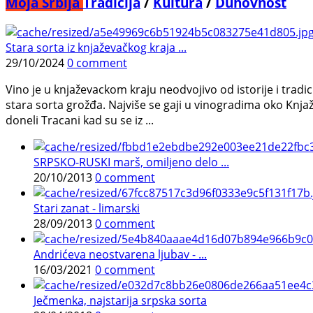
Moja Srbija
Tradicija
/
Kultura
/
Duhovnost
Stara sorta iz knjaževačkog kraja ...
29/10/2024
0 comment
Vino je u knjaževackom kraju neodvojivo od istorije i tradic
stara sorta grožđa. Najviše se gaji u vinogradima oko Knja
doneli Tracani kad su se iz ...
SRPSKO-RUSKI marš, omiljeno delo ...
20/10/2013
0 comment
Stari zanat - limarski
28/09/2013
0 comment
Andrićeva neostvarena ljubav - ...
16/03/2021
0 comment
Ječmenka, najstarija srpska sorta