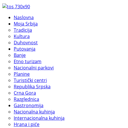
Naslovna
Moja Srbija
Tradicija
Kultura
Duhovnost
Putovanja
Banje
Etno turizam
Nacionalni parkovi
Planine
Turistički centri
Republika Srpska
Crna Gora
Razglednica
Gastronomija
Nacionalna kuhinja
Internacionalna kuhinja
Hrana i piće