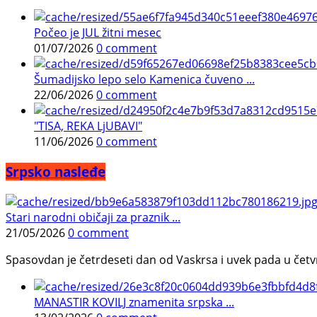
Počeo je JUL žitni mesec
01/07/2026
0 comment
Šumadijsko lepo selo Kamenica čuveno ...
22/06/2026
0 comment
"TISA, REKA LjUBAVI"
11/06/2026
0 comment
Srpsko nasleđe
Stari narodni običaji za praznik ...
21/05/2026
0 comment
Spasovdan je četrdeseti dan od Vaskrsa i uvek pada u četvrtak.
MANASTIR KOVILJ znamenita srpska ...