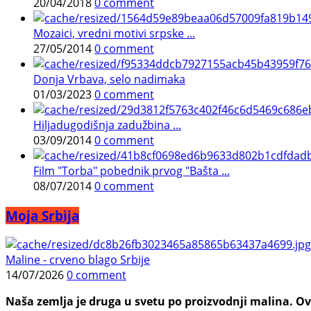
20/04/2018
0 comment
Mozaici, vredni motivi srpske ...
27/05/2014
0 comment
Donja Vrbava, selo nadimaka
01/03/2023
0 comment
Hiljadugodišnja zadužbina ...
03/09/2014
0 comment
Film "Torba" pobednik prvog "Bašta ...
08/07/2014
0 comment
Moja Srbija
Maline - crveno blago Srbije
14/07/2026
0 comment
Naša zemlja je druga u svetu po proizvodnji malina. Ovi