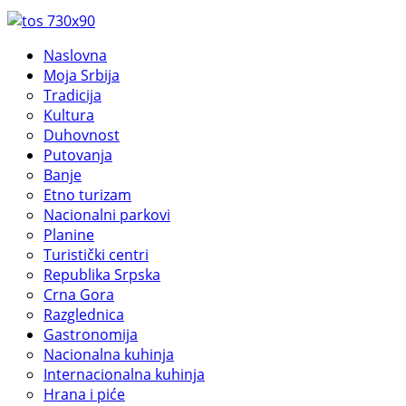
Naslovna
Moja Srbija
Tradicija
Kultura
Duhovnost
Putovanja
Banje
Etno turizam
Nacionalni parkovi
Planine
Turistički centri
Republika Srpska
Crna Gora
Razglednica
Gastronomija
Nacionalna kuhinja
Internacionalna kuhinja
Hrana i piće