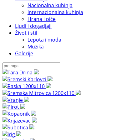
Nacionalna kuhinja
Internacionalna kuhinja
Hrana i piće
Ljudi i dogadjaji
Život i stil
Lepota i moda
Muzika
Galerije