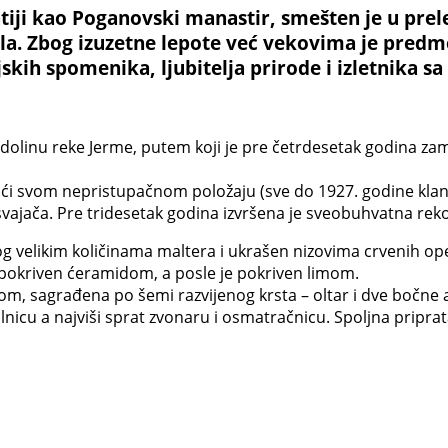
iji kao Poganovski manastir, smešten je u prele
a. Zbog izuzetne lepote već vekovima je predm
skih spomenika, ljubitelja prirode i izletnika sa 
uz dolinu reke Jerme, putem koji je pre četrdesetak godina 
jući svom nepristupačnom položaju (sve do 1927. godine klan
vajača. Pre tridesetak godina izvršena je sveobuhvatna rekon
 velikim količinama maltera i ukrašen nizovima crvenih op
io pokriven ćeramidom, a posle je pokriven limom.
, sagrađena po šemi razvijenog krsta – oltar i dve bočne a
alnicu a najviši sprat zvonaru i osmatračnicu. Spoljna pripra