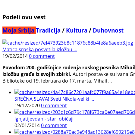
Podeli ovu vest
Moja Srbija
Tradicija
/
Kultura
/
Duhovnost
Matica srpska posvetila izložbu ...
19/02/2014
0 comment
Povodom 200. godišnjice rođenja ruskog pesnika Mihaila
izložbu građe iz svojih zbirki.
Autori postavke su Ivana Gr
Biblioteke od 19. februara do 17. marta. Mihail ...
SREĆNA SLAVA! Sveti Nikola-veliki ...
19/12/2020
0 comment
Ignjatijevdan - stari običaji
02/01/2014
0 comment