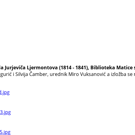
 Jurjeviča Ljermontova (1814 - 1841), Biblioteka Matice 
gurić i Silvija Čamber, urednik Miro Vuksanović a izložba s