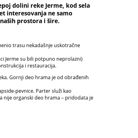
poj dolini reke Jerme, kod sela
et interesovanja ne samo
naših prostora i šire.
zamenio trasu nekadašnje uskotračne
ci Jerme su bili potpuno neprolazni)
strukcija i restauracija.
eka. Gornji deo hrama je od obrađenih
pside-pevnice. Parter služi kao
ta nije organski deo hrama – pridodata je