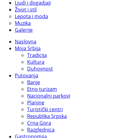
Ljudi i dogadjaji
Život i stil
Lepota i moda
Muzika
Galerije
Naslovna
Moja Srbija
Tradicija
Kultura
Duhovnost
Putovanja
Banje
Etno turizam
Nacionalni parkovi
Planine
Turistički centri
Republika Srpska
Crna Gora
Razglednica
Gastronomija