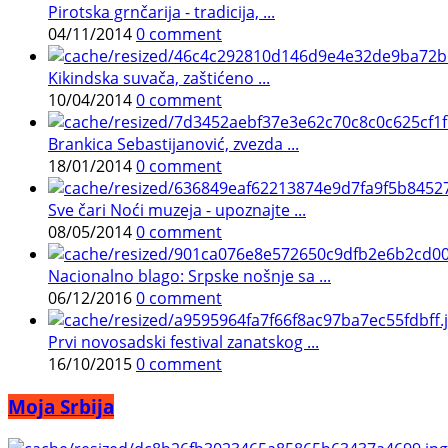
Pirotska grnčarija - tradicija, ...
04/11/2014
0 comment
Kikindska suvača, zaštićeno ...
10/04/2014
0 comment
Brankica Sebastijanović, zvezda ...
18/01/2014
0 comment
Sve čari Noći muzeja - upoznajte ...
08/05/2014
0 comment
Nacionalno blago: Srpske nošnje sa ...
06/12/2016
0 comment
Prvi novosadski festival zanatskog ...
16/10/2015
0 comment
Moja Srbija