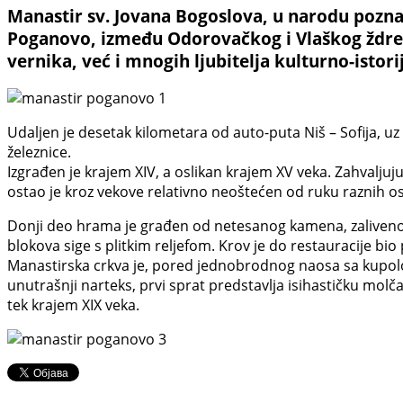
Manastir sv. Jovana Bogoslova, u narodu poznat
Poganovo, između Odorovačkog i Vlaškog ždrel
vernika, već i mnogih ljubitelja kulturno-istorij
Udaljen je desetak kilometara od auto-puta Niš – Sofija, 
železnice.
Izgrađen je krajem XIV, a oslikan krajem XV veka. Zahvalju
ostao je kroz vekove relativno neoštećen od ruku raznih os
Donji deo hrama je građen od netesanog kamena, zalivenog
blokova sige s plitkim reljefom. Krov je do restauracije b
Manastirska crkva je, pored jednobrodnog naosa sa kupolom
unutrašnji narteks, prvi sprat predstavlja isihastičku molč
tek krajem XIX veka.