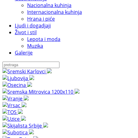
Nacionalna kuhinja
Internacionalna kuhinja
Hrana i piće
Ljudi i dogadjaji
Život i stil
Lepota i moda
Muzika
Galerije