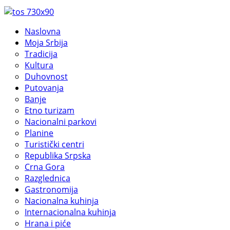
Naslovna
Moja Srbija
Tradicija
Kultura
Duhovnost
Putovanja
Banje
Etno turizam
Nacionalni parkovi
Planine
Turistički centri
Republika Srpska
Crna Gora
Razglednica
Gastronomija
Nacionalna kuhinja
Internacionalna kuhinja
Hrana i piće