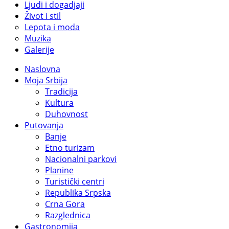
Ljudi i dogadjaji
Život i stil
Lepota i moda
Muzika
Galerije
Naslovna
Moja Srbija
Tradicija
Kultura
Duhovnost
Putovanja
Banje
Etno turizam
Nacionalni parkovi
Planine
Turistički centri
Republika Srpska
Crna Gora
Razglednica
Gastronomija