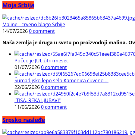
Moja Srbija
Maline - crveno blago Srbije
14/07/2026
0 comment
Naša zemlja je druga u svetu po proizvodnji malina. Ovi
Počeo je JUL žitni mesec
01/07/2026
0 comment
Šumadijsko lepo selo Kamenica čuveno ...
22/06/2026
0 comment
"TISA, REKA LjUBAVI"
11/06/2026
0 comment
Srpsko nasleđe