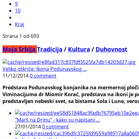
9
10
Kraj
Strana 1 od 693
Moja Srbija
Tradicija
/
Kultura
/
Duhovnost
Veliko otkriće: Ikona Podunavskog ...
11/12/2014
0 comment
Predstava Podunavskog konjanika na mermernoj ploči
Viminacijuma dr Miomir Korać, predstava na ikoni je po
predstavljen nebeski svet, sa bistama Sola i Lune, verov
"Marš na Drinu" - kako su napisani ...
27/01/2014
0 comment