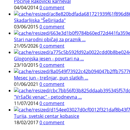
Počinje Rakovički karneval
04/04/2014
0 comment
Skadarlijska "Šeširijada"
03/06/2015
0 comment
Stari narodni običaji za praznik ...
21/05/2026
0 comment
Glogonjska jesen - povrtari na ...
23/10/2015
0 comment
Mesec jun - trešnjar, pun slatkih ...
01/06/2021
0 comment
"Vršački venac" - petodnevna ...
11/07/2014
0 comment
Turija, svetski centar kobasice
18/02/2017
0 comment