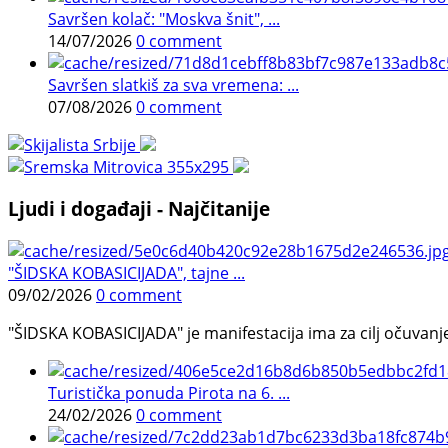
Savršen kolač: "Moskva šnit", ...
14/07/2026
0 comment
Savršen slatkiš za sva vremena: ...
07/08/2026
0 comment
Ljudi i događaji - Najčitanije
"ŠIDSKA KOBASICIJADA", tajne ...
09/02/2026
0 comment
"ŠIDSKA KOBASICIJADA" je manifestacija ima za cilj očuvanje o
Turistička ponuda Pirota na 6. ...
24/02/2026
0 comment