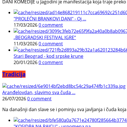
DANI KOMEDIJE u Jagodini je manifestacija koja traje preko p
"PROLEĆNI BRANKOVI DANI" - Oj ...
17/03/2026
0 comment
„BEOGRADSKI FESTIVAL IGRE“
11/03/2026
0 comment
Stari Beograd - kod srpske krune
20/01/2026
0 comment
Tradicija
Aranđelovdan, slavimo sva čuda ...
26/07/2026
0 comment
Na današnji dan slave se i pominju sva javljanja i čuda koja j
"KOSIDBA NA RAJCU" - uspomena na ...