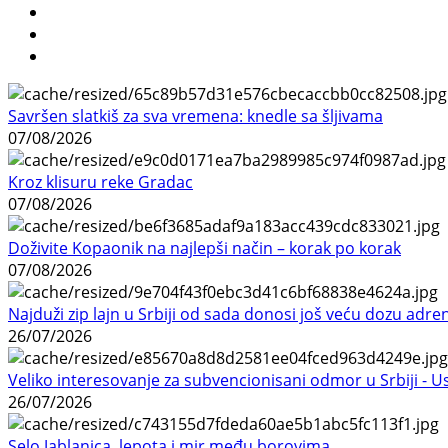
Savršen slatkiš za sva vremena: knedle sa šljivama
07/08/2026
Kroz klisuru reke Gradac
07/08/2026
Doživite Kopaonik na najlepši način – korak po korak
07/08/2026
Najduži zip lajn u Srbiji od sada donosi još veću dozu adre
26/07/2026
Veliko interesovanje za subvencionisani odmor u Srbiji - 
26/07/2026
Selo Jablanica, lepota i mir među borovima