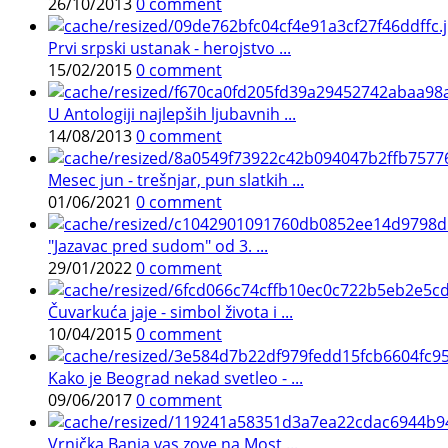
26/10/2013
0 comment
Prvi srpski ustanak - herojstvo ...
15/02/2015
0 comment
U Antologiji najlepših ljubavnih ...
14/08/2013
0 comment
Mesec jun - trešnjar, pun slatkih ...
01/06/2021
0 comment
"Jazavac pred sudom" od 3. ...
29/01/2022
0 comment
Čuvarkuća jaje - simbol života i ...
10/04/2015
0 comment
Kako je Beograd nekad svetleo - ...
09/06/2017
0 comment
Vrnjčka Banja vas zove na Most ...