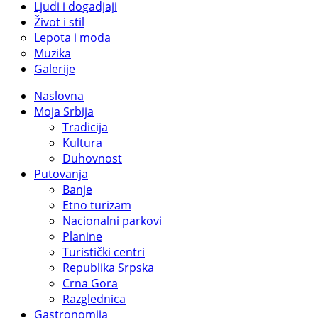
Ljudi i dogadjaji
Život i stil
Lepota i moda
Muzika
Galerije
Naslovna
Moja Srbija
Tradicija
Kultura
Duhovnost
Putovanja
Banje
Etno turizam
Nacionalni parkovi
Planine
Turistički centri
Republika Srpska
Crna Gora
Razglednica
Gastronomija