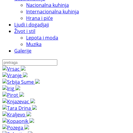
Nacionalna kuhinja
Internacionalna kuhinja
Hrana i piće
Ljudi i dogadjaji
Život i stil
Lepota i moda
Muzika
Galerije