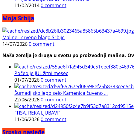
11/02/2014
0 comment
Moja Srbija
Maline - crveno blago Srbije
14/07/2026
0 comment
Naša zemlja je druga u svetu po proizvodnji malina. Ovi
Počeo je JUL žitni mesec
01/07/2026
0 comment
Šumadijsko lepo selo Kamenica čuveno ...
22/06/2026
0 comment
"TISA, REKA LjUBAVI"
11/06/2026
0 comment
Srpsko nasleđe