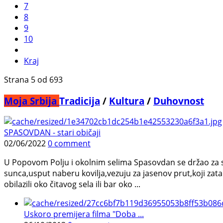
7
8
9
10
Kraj
Strana 5 od 693
Moja Srbija
Tradicija
/
Kultura
/
Duhovnost
SPASOVDAN - stari običaji
02/06/2022
0 comment
U Popovom Polju i okolnim selima Spasovdan se držao za sto
sunca,usput naberu kovilja,vezuju za jasenov prut,koji zat
obilazili oko čitavog sela ili bar oko ...
Uskoro premijera filma "Doba ...