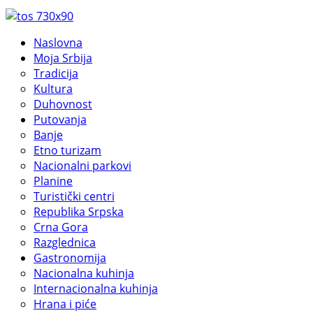
Naslovna
Moja Srbija
Tradicija
Kultura
Duhovnost
Putovanja
Banje
Etno turizam
Nacionalni parkovi
Planine
Turistički centri
Republika Srpska
Crna Gora
Razglednica
Gastronomija
Nacionalna kuhinja
Internacionalna kuhinja
Hrana i piće