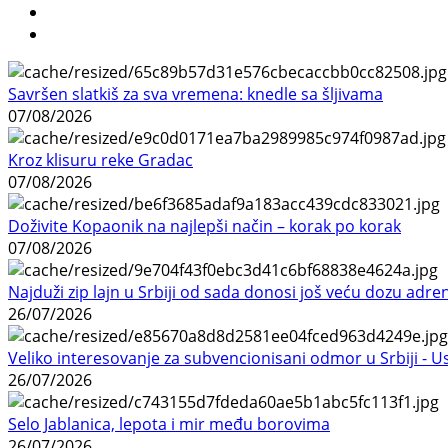
Savršen slatkiš za sva vremena: knedle sa šljivama
07/08/2026
Kroz klisuru reke Gradac
07/08/2026
Doživite Kopaonik na najlepši način – korak po korak
07/08/2026
Najduži zip lajn u Srbiji od sada donosi još veću dozu adre
26/07/2026
Veliko interesovanje za subvencionisani odmor u Srbiji - 
26/07/2026
Selo Jablanica, lepota i mir među borovima
26/07/2026