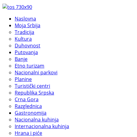
Naslovna
Moja Srbija
Tradicija
Kultura
Duhovnost
Putovanja
Banje
Etno turizam
Nacionalni parkovi
Planine
Turistički centri
Republika Srpska
Crna Gora
Razglednica
Gastronomija
Nacionalna kuhinja
Internacionalna kuhinja
Hrana i piće