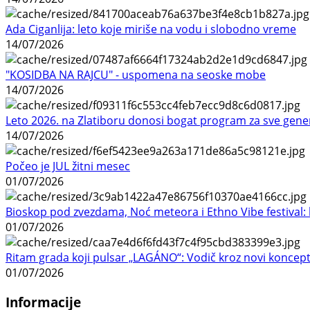
Ada Ciganlija: leto koje miriše na vodu i slobodno vreme
14/07/2026
"KOSIDBA NA RAJCU" - uspomena na seoske mobe
14/07/2026
Leto 2026. na Zlatiboru donosi bogat program za sve gene
14/07/2026
Počeo je JUL žitni mesec
01/07/2026
Bioskop pod zvezdama, Noć meteora i Ethno Vibe festival: 
01/07/2026
Ritam grada koji pulsar „LAGÁNO“: Vodič kroz novi koncep
01/07/2026
Informacije