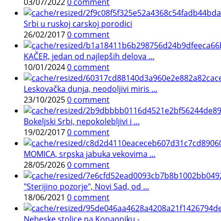
03/07/2022
0 comment
Srbi u ruskoj carskoj porodici
26/02/2017
0 comment
KAČER, jedan od najlepših delova ...
10/01/2024
0 comment
Leskovačka dunja, neodoljivi miris ...
23/10/2025
0 comment
Bokeljski Srbi, nepokolebljivi i ...
19/02/2017
0 comment
MOMICA, srpska jabuka vekovima ...
28/05/2026
0 comment
"Sterijino pozorje", Novi Sad, od ...
18/06/2021
0 comment
Nebeske stolice na Kopaoniku - ...