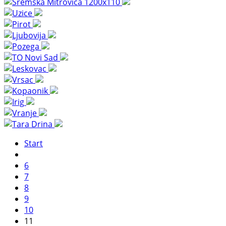
Start
6
7
8
9
10
11