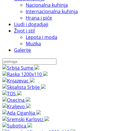
Nacionalna kuhinja
Internacionalna kuhinja
Hrana i piće
Ljudi i dogadjaji
Život i stil
Lepota i moda
Muzika
Galerije