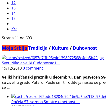
12
13
14
15
Kraj
Strana 11 od 693
Moja Srbija
Tradicija
/
Kultura
/
Duhovnost
Sveti Nikola veliki Čudotvorac i ...
19/12/2018
0 comment
Veliki hrišćanski praznik u decembru. Dan posvećen Sv
su živeli u gradu Pataru. Posle smrti roditelja,našao se pr
će ...
Počela 57. sezona Smotre umetnosti ...