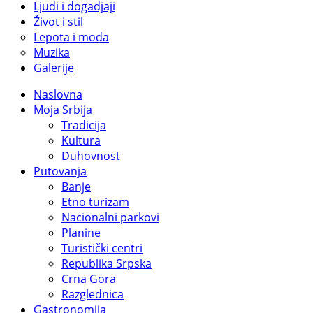
Ljudi i dogadjaji
Život i stil
Lepota i moda
Muzika
Galerije
Naslovna
Moja Srbija
Tradicija
Kultura
Duhovnost
Putovanja
Banje
Etno turizam
Nacionalni parkovi
Planine
Turistički centri
Republika Srpska
Crna Gora
Razglednica
Gastronomija