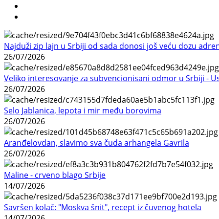
Najduži zip lajn u Srbiji od sada donosi još veću dozu adre
26/07/2026
Veliko interesovanje za subvencionisani odmor u Srbiji - 
26/07/2026
Selo Jablanica, lepota i mir među borovima
26/07/2026
Aranđelovdan, slavimo sva čuda arhangela Gavrila
26/07/2026
Maline - crveno blago Srbije
14/07/2026
Savršen kolač: "Moskva šnit", recept iz čuvenog hotela
14/07/2026