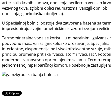
arterijskih krvnih sudova, oboljenja perifernih venskih krvn
vezivnog tkiva, zglobni oblici reumatizma, vanzglkobni obl
oboljenja, ginekološka oboljenja).
U Specijalnoj bolnici postoje dva zatvorena bazena sa term
impresioniraju svojim umetničkim izrazom i svojom veličin
Termomineralna voda se koristi i u mineralnim i galvansk
podvodnu masažu i za ginekološko orošavanje. Specijalna b
interfentne, eksponencijalne i visokofrekventne struje, mik
principu promene pritiska “Vasculator” i “Vacusac”. Fototer
moderno i raznovrsno opremlojenim salama. Termo-terapija
jednomesnoj hiperbaričnoj komori. Posebno je zastupljena di