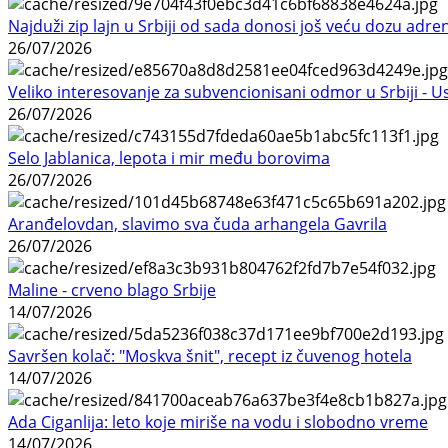
Najduži zip lajn u Srbiji od sada donosi još veću dozu adre
26/07/2026
Veliko interesovanje za subvencionisani odmor u Srbiji - 
26/07/2026
Selo Jablanica, lepota i mir među borovima
26/07/2026
Aranđelovdan, slavimo sva čuda arhangela Gavrila
26/07/2026
Maline - crveno blago Srbije
14/07/2026
Savršen kolač: "Moskva šnit", recept iz čuvenog hotela
14/07/2026
Ada Ciganlija: leto koje miriše na vodu i slobodno vreme
14/07/2026