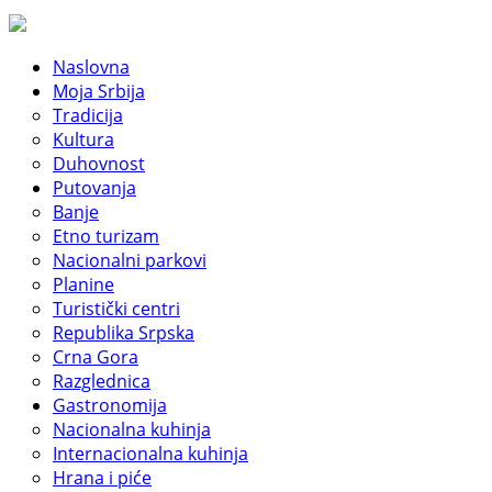
Naslovna
Moja Srbija
Tradicija
Kultura
Duhovnost
Putovanja
Banje
Etno turizam
Nacionalni parkovi
Planine
Turistički centri
Republika Srpska
Crna Gora
Razglednica
Gastronomija
Nacionalna kuhinja
Internacionalna kuhinja
Hrana i piće