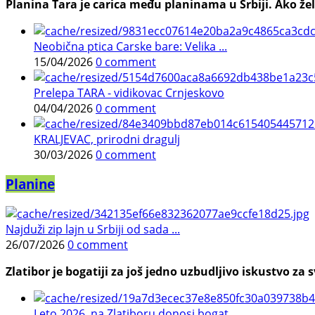
Planina Tara je carica među planinama u Srbiji. Ako želi
Neobična ptica Carske bare: Velika ...
15/04/2026
0 comment
Prelepa TARA - vidikovac Crnjeskovo
04/04/2026
0 comment
KRALJEVAC, prirodni dragulj
30/03/2026
0 comment
Planine
Najduži zip lajn u Srbiji od sada ...
26/07/2026
0 comment
Zlatibor je bogatiji za još jedno uzbudljivo iskustvo za s
Leto 2026. na Zlatiboru donosi bogat ...