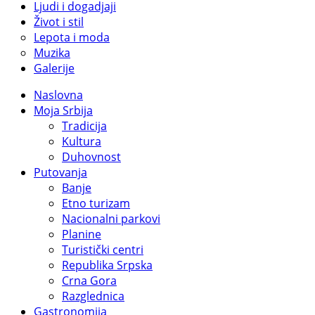
Ljudi i dogadjaji
Život i stil
Lepota i moda
Muzika
Galerije
Naslovna
Moja Srbija
Tradicija
Kultura
Duhovnost
Putovanja
Banje
Etno turizam
Nacionalni parkovi
Planine
Turistički centri
Republika Srpska
Crna Gora
Razglednica
Gastronomija