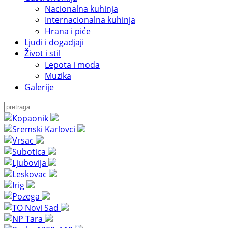
Nacionalna kuhinja
Internacionalna kuhinja
Hrana i piće
Ljudi i dogadjaji
Život i stil
Lepota i moda
Muzika
Galerije