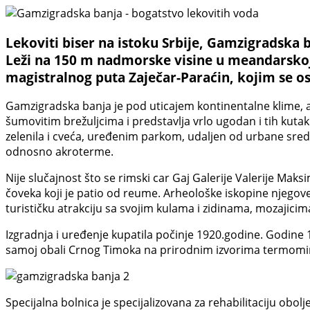
Lekoviti biser na istoku Srbije, Gamzigradska
Leži na 150 m nadmorske visine u meandarsko
magistralnog puta Zaječar-Paraćin, kojim se o
Gamzigradska banja je pod uticajem kontinentalne klime, a
šumovitim brežuljcima i predstavlja vrlo ugodan i tih kutak
zelenila i cveća, uređenim parkom, udaljen od urbane sred
odnosno akroterme.
Nije slučajnost što se rimski car Gaj Galerije Valerije Maks
čoveka koji je patio od reume. Arheološke iskopine njegove
turističku atrakciju sa svojim kulama i zidinama, mozajici
Izgradnja i uređenje kupatila počinje 1920.godine. Godin
samoj obali Crnog Timoka na prirodnim izvorima termomin
Specijalna bolnica je specijalizovana za rehabilitaciju obo