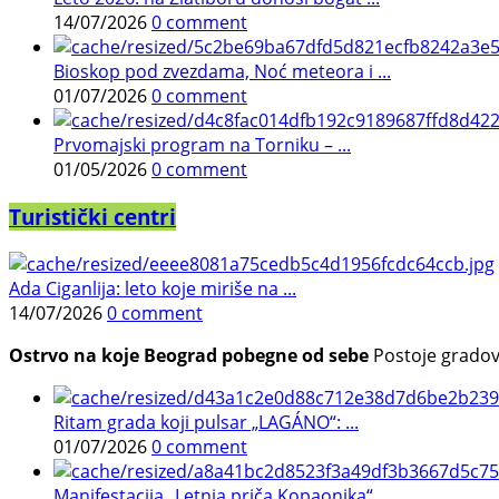
14/07/2026
0 comment
Bioskop pod zvezdama, Noć meteora i ...
01/07/2026
0 comment
Prvomajski program na Torniku – ...
01/05/2026
0 comment
Turistički centri
Ada Ciganlija: leto koje miriše na ...
14/07/2026
0 comment
Ostrvo na koje Beograd pobegne od sebe
Postoje gradovi 
Ritam grada koji pulsar „LAGÁNO“: ...
01/07/2026
0 comment
Manifestacija „Letnja priča Kopaonika“