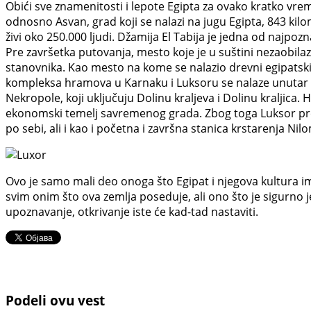
Obići sve znamenitosti i lepote Egipta za ovako kratko vre
odnosno Asvan, grad koji se nalazi na jugu Egipta, 843 kilo
živi oko 250.000 ljudi. Džamija El Tabija je jedna od najpozn
Pre završetka putovanja, mesto koje je u suštini nezaobilaz
stanovnika. Kao mesto na kome se nalazio drevni egipatsk
kompleksa hramova u Karnaku i Luksoru se nalaze unutar 
Nekropole, koji uključuju Dolinu kraljeva i Dolinu kraljica.
ekonomski temelj savremenog grada. Zbog toga Luksor preds
po sebi, ali i kao i početna i završna stanica krstarenja Nil
Ovo je samo mali deo onoga što Egipat i njegova kultura 
svim onim što ova zemlja poseduje, ali ono što je sigurno 
upoznavanje, otkrivanje iste će kad-tad nastaviti.
Podeli ovu vest