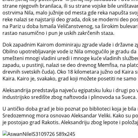
strane njegovih branilaca, ili su strane vojske bile uništav
ostrvima Nila, malo južnije od mesta gde reka napušta svoju
reke nalazi se najstariji deo grada, dok se moderni deo po
na Pariz u doba Ismaila Veličanstvenog, sa širokim buleva
rastao nasumično i pun je uskih zakrčenih staza.
Dok zapadnim Kairom dominiraju zgrade vlade i državne zgr
Obilno upotrebljavanje vode iz Nila omogućilo je gradu da s
smešteni mnogi vladini uredi i mnoge kuće vladinih službe
zapadu, u pustinji, nalazi se deo drevnog Memfisa, na plato
drevnih svetskih čuda). Oko 18 kilometara južno od Kaira 
Kaira. Kairo je, svakako, grad koji možete posetiti ne samo p
Aleksandrija predstavlja najveću egipatsku luku i drugi po vel
industrijsko središte zbog naftovoda i plinovoda sa Sueca.
U antičko doba grad je bio poznat po biblioteci koja je bil
Sredozemnog mora osnovao Aleksandar Veliki. Kako su podv
je postojao grad Rakotis. Aleksandriju zbog lepote i polož