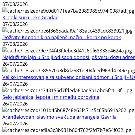
07/08/2026
Kroz klisuru reke Gradac
07/08/2026
Doživite Kopaonik na najlepši način – korak po korak
07/08/2026
Najduži zip lajn u Srbiji od sada donosi još veću dozu adre
26/07/2026
Veliko interesovanje za subvencionisani odmor u Srbiji - 
26/07/2026
Selo Jablanica, lepota i mir među borovima
26/07/2026
Aranđelovdan, slavimo sva čuda arhangela Gavrila
26/07/2026