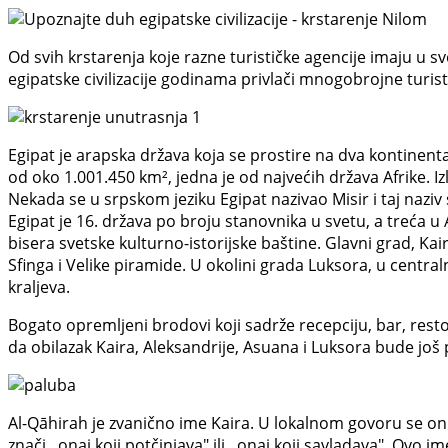
Od svih krstarenja koje razne turističke agencije imaju u s
egipatske civilizacije godinama privlači mnogobrojne turis
Egipat je arapska država koja se prostire na dva kontinenta
od oko 1.001.450 km², jedna je od najvećih država Afrike. 
Nekada se u srpskom jeziku Egipat nazivao Misir i taj naziv 
Egipat je 16. država po broju stanovnika u svetu, a treća u Afr
bisera svetske kulturno-istorijske baštine. Glavni grad, Kair
Sfinga i Velike piramide. U okolini grada Luksora, u central
kraljeva.
Bogato opremljeni brodovi koji sadrže recepciju, bar, rest
da obilazak Kaira, Aleksandrije, Asuana i Luksora bude još pr
Al-Qāhirah je zvanično ime Kaira. U lokalnom govoru se o
znači ,,onaj koji potčinjava" ili ,,onaj koji savladava". Ovo