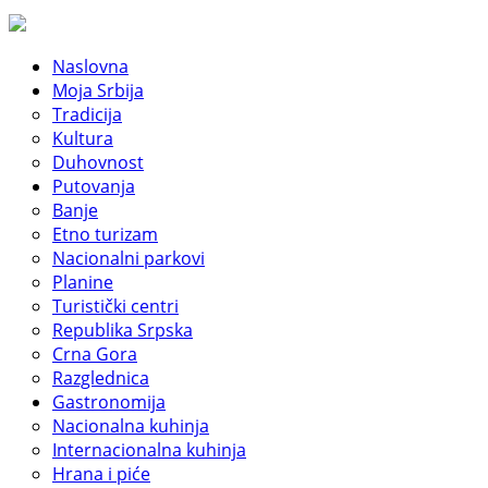
Naslovna
Moja Srbija
Tradicija
Kultura
Duhovnost
Putovanja
Banje
Etno turizam
Nacionalni parkovi
Planine
Turistički centri
Republika Srpska
Crna Gora
Razglednica
Gastronomija
Nacionalna kuhinja
Internacionalna kuhinja
Hrana i piće