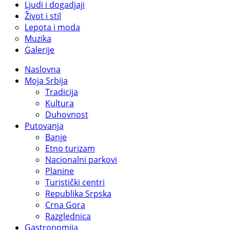
Ljudi i dogadjaji
Život i stil
Lepota i moda
Muzika
Galerije
Naslovna
Moja Srbija
Tradicija
Kultura
Duhovnost
Putovanja
Banje
Etno turizam
Nacionalni parkovi
Planine
Turistički centri
Republika Srpska
Crna Gora
Razglednica
Gastronomija