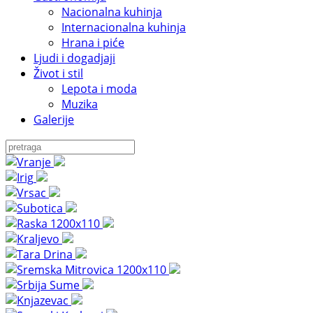
Nacionalna kuhinja
Internacionalna kuhinja
Hrana i piće
Ljudi i dogadjaji
Život i stil
Lepota i moda
Muzika
Galerije