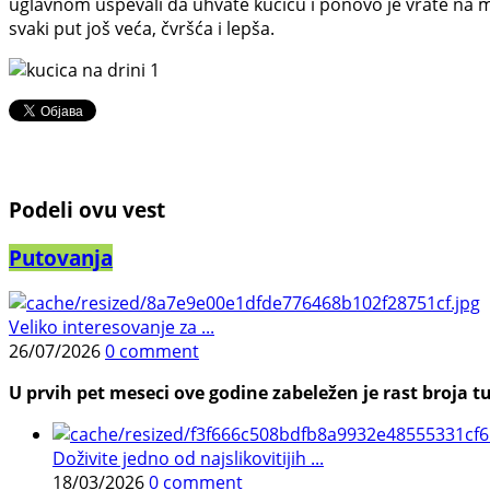
uglavnom uspevali da uhvate kućicu i ponovo je vrate na m
svaki put još veća, čvršća i lepša.
Podeli ovu vest
Putovanja
Veliko interesovanje za ...
26/07/2026
0 comment
U prvih pet meseci ove godine zabeležen je rast broja tu
Doživite jedno od najslikovitijih ...
18/03/2026
0 comment