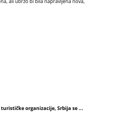
a, ali ubrzo bi bila napravljena nova,
rističke organizacije, Srbija se ...