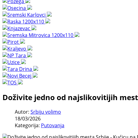
Doživite jedno od najslikovitijih mest
Autor:
Srbiju volimo
18/03/2026
Kategorija:
Putovanja