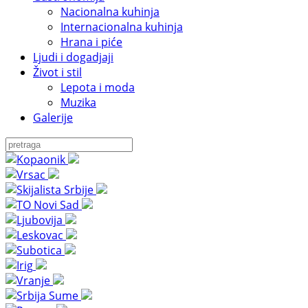
Nacionalna kuhinja
Internacionalna kuhinja
Hrana i piće
Ljudi i dogadjaji
Život i stil
Lepota i moda
Muzika
Galerije