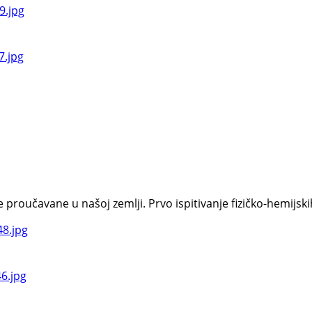
oučavane u našoj zemlji. Prvo ispitivanje fizičko-hemijskih s