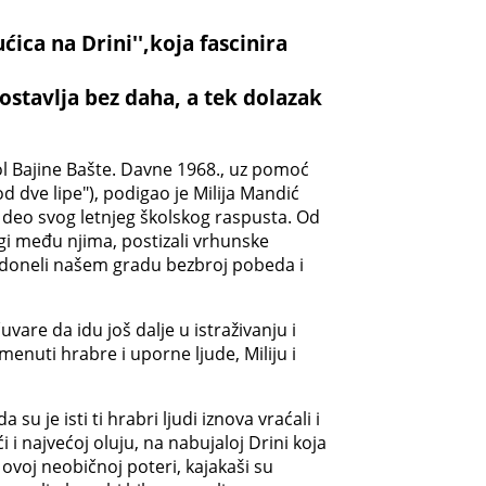
ica na Drini'',koja fascinira
 ostavlja bez daha, a tek dolazak
bol Bajine Bašte. Davne 1968., uz pomoć
d dve lipe"), podigao je Milija Mandić
i deo svog letnjeg školskog raspusta. Od
ogi među njima, postizali vrhunske
nja doneli našem gradu bezbroj pobeda i
vare da idu još dalje u istraživanju i
menuti hrabre i uporne ljude, Miliju i
 je isti ti hrabri ljudi iznova vraćali i
i najvećoj oluju, na nabujaloj Drini koja
 ovoj neobičnoj poteri, kajakaši su