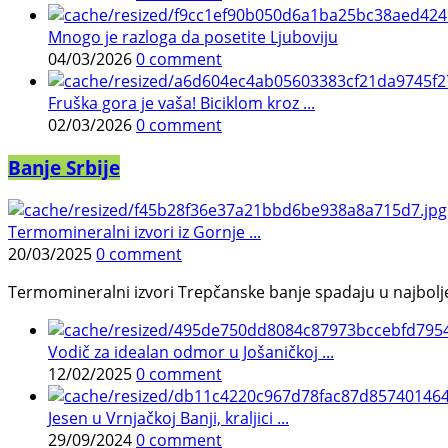
Mnogo je razloga da posetite Ljuboviju
04/03/2026
0 comment
Fruška gora je vaša! Biciklom kroz ...
02/03/2026
0 comment
Banje Srbije
Termomineralni izvori iz Gornje ...
20/03/2025
0 comment
Termomineralni izvori Trepčanske banje spadaju u najbolje pr
Vodič za idealan odmor u Jošaničkoj ...
12/02/2025
0 comment
Jesen u Vrnjačkoj Banji, kraljici ...
29/09/2024
0 comment