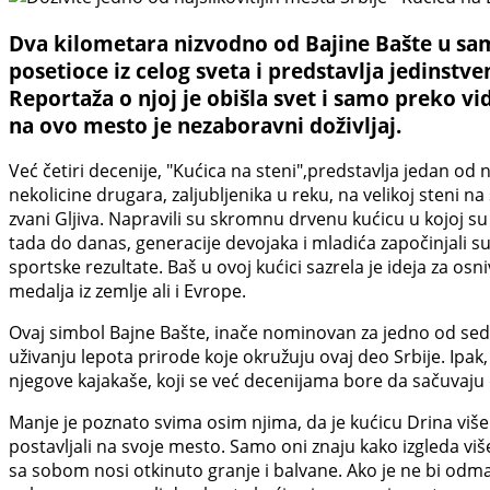
Dva kilometara nizvodno od Bajine Bašte u samo
posetioce iz celog sveta i predstavlja jedinstve
Reportaža o njoj je obišla svet i samo preko vi
na ovo mesto je nezaboravni doživljaj.
Već četiri decenije, "Kućica na steni",predstavlja jedan od 
nekolicine drugara, zaljubljenika u reku, na velikoj steni n
zvani Gljiva. Napravili su skromnu drvenu kućicu u kojoj su
tada do danas, generacije devojaka i mladića započinjali su
sportske rezultate. Baš u ovoj kućici sazrela je ideja za o
medalja iz zemlje ali i Evrope.
Ovaj simbol Bajne Bašte, inače nominovan za jedno od sedam 
uživanju lepota prirode koje okružuju ovaj deo Srbije. Ipak,
njegove kajakaše, koji se već decenijama bore da sačuvaju
Manje je poznato svima osim njima, da je kućicu Drina više p
postavljali na svoje mesto. Samo oni znaju kako izgleda viš
sa sobom nosi otkinuto granje i balvane. Ako je ne bi odmah 