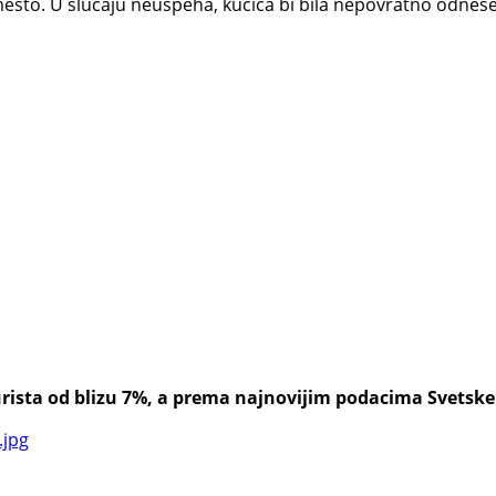
esto. U slučaju neuspeha, kućica bi bila nepovratno odnesen
rista od blizu 7%, a prema najnovijim podacima Svetske tu