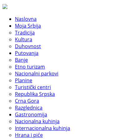
Naslovna
Moja Srbija
Tradicija
Kultura
Duhovnost
Putovanja
Banje
Etno turizam
Nacionalni parkovi
Planine
Turistički centri
Republika Srpska
Crna Gora
Razglednica
Gastronomija
Nacionalna kuhinja
Internacionalna kuhinja
Hrana i piće