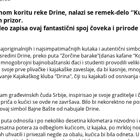
m koritu reke Drine, nalazi se remek-delo ''Kuć
n prizor.
deo zapisa ovaj fantastični spoj čoveka i prirode
najoriginalnijih i najsimpatimačnijih kutaka i autentični sim
a sredini Drine, preko puta "Zorčine barake"(danas kafane "Ko
 mnogobrojni bajinobaštanski đaci i studenti provodili velik
 svoje prve plivačke i kajakaške zaveslaje, da bi kasnije, mn
snivanje Kajakaškog kluba "Drina", čiji su kajakaši od osniva
građevinskih čuda Srbije, inspirisao je svoje graditelje i ču
 priča o kućici se ovde ne završava. Bilo bi nekorektno ne po
 ovaj simbol Bajne Bašte od nabujale Drine.
uta odnosila i po nekoliko desetina kilometara nizvodno i da su
esatna potera za odbeglom kućicom, iz kajaka, po mrkloj noći 
uhvatili i privezali negde za obalu, kućica bi bila odneta. U