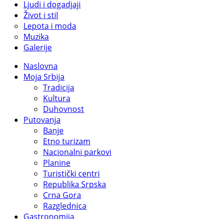
Ljudi i dogadjaji
Život i stil
Lepota i moda
Muzika
Galerije
Naslovna
Moja Srbija
Tradicija
Kultura
Duhovnost
Putovanja
Banje
Etno turizam
Nacionalni parkovi
Planine
Turistički centri
Republika Srpska
Crna Gora
Razglednica
Gastronomija