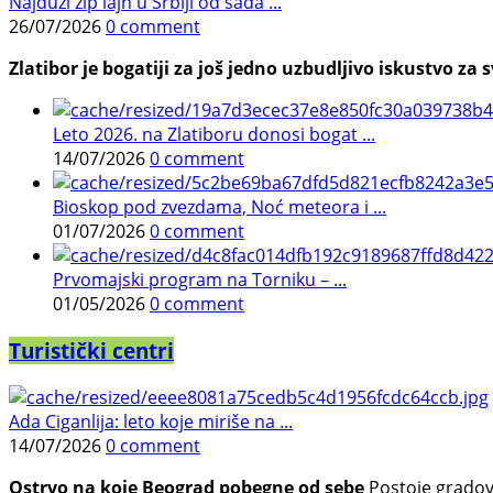
Najduži zip lajn u Srbiji od sada ...
26/07/2026
0 comment
Zlatibor je bogatiji za još jedno uzbudljivo iskustvo za s
Leto 2026. na Zlatiboru donosi bogat ...
14/07/2026
0 comment
Bioskop pod zvezdama, Noć meteora i ...
01/07/2026
0 comment
Prvomajski program na Torniku – ...
01/05/2026
0 comment
Turistički centri
Ada Ciganlija: leto koje miriše na ...
14/07/2026
0 comment
Ostrvo na koje Beograd pobegne od sebe
Postoje gradovi 