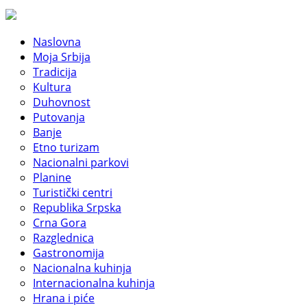
Naslovna
Moja Srbija
Tradicija
Kultura
Duhovnost
Putovanja
Banje
Etno turizam
Nacionalni parkovi
Planine
Turistički centri
Republika Srpska
Crna Gora
Razglednica
Gastronomija
Nacionalna kuhinja
Internacionalna kuhinja
Hrana i piće