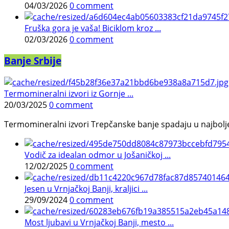
04/03/2026
0 comment
Fruška gora je vaša! Biciklom kroz ...
02/03/2026
0 comment
Banje Srbije
Termomineralni izvori iz Gornje ...
20/03/2025
0 comment
Termomineralni izvori Trepčanske banje spadaju u najbolje pr
Vodič za idealan odmor u Jošaničkoj ...
12/02/2025
0 comment
Jesen u Vrnjačkoj Banji, kraljici ...
29/09/2024
0 comment
Most ljubavi u Vrnjačkoj Banji, mesto ...