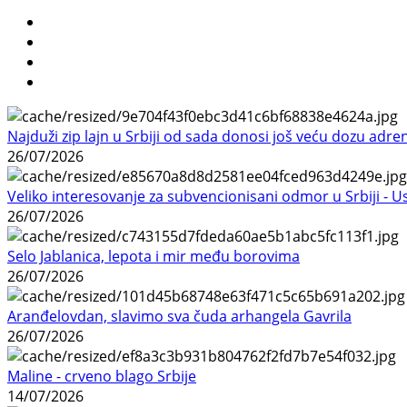
Najduži zip lajn u Srbiji od sada donosi još veću dozu adre
26/07/2026
Veliko interesovanje za subvencionisani odmor u Srbiji - 
26/07/2026
Selo Jablanica, lepota i mir među borovima
26/07/2026
Aranđelovdan, slavimo sva čuda arhangela Gavrila
26/07/2026
Maline - crveno blago Srbije
14/07/2026