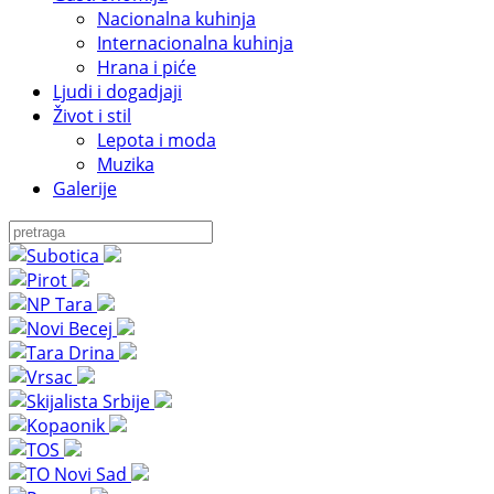
Nacionalna kuhinja
Internacionalna kuhinja
Hrana i piće
Ljudi i dogadjaji
Život i stil
Lepota i moda
Muzika
Galerije