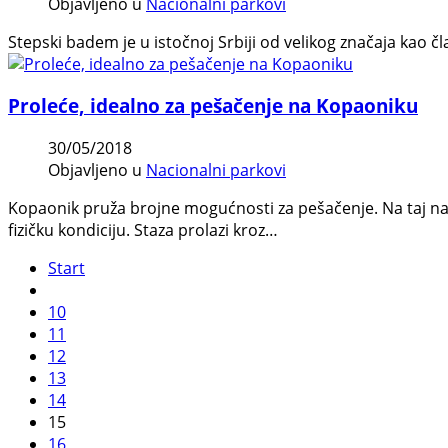
Objavljeno u
Nacionalni parkovi
Stepski badem je u istočnoj Srbiji od velikog značaja kao čla
Proleće, idealno za pešačenje na Kopaoniku
30/05/2018
Objavljeno u
Nacionalni parkovi
Kopaonik pruža brojne mogućnosti za pešačenje. Na taj nači
fizičku kondiciju. Staza prolazi kroz…
Start
10
11
12
13
14
15
16