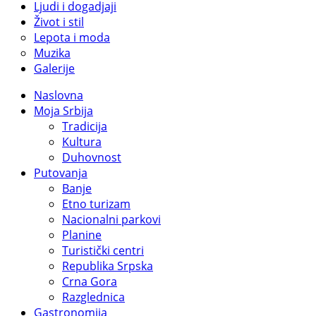
Ljudi i dogadjaji
Život i stil
Lepota i moda
Muzika
Galerije
Naslovna
Moja Srbija
Tradicija
Kultura
Duhovnost
Putovanja
Banje
Etno turizam
Nacionalni parkovi
Planine
Turistički centri
Republika Srpska
Crna Gora
Razglednica
Gastronomija