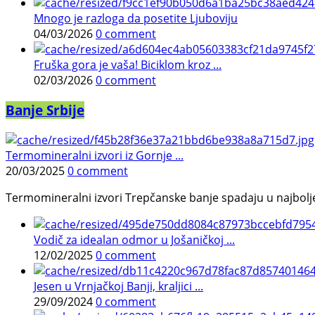
Mnogo je razloga da posetite Ljuboviju
04/03/2026
0 comment
Fruška gora je vaša! Biciklom kroz ...
02/03/2026
0 comment
Banje Srbije
Termomineralni izvori iz Gornje ...
20/03/2025
0 comment
Termomineralni izvori Trepčanske banje spadaju u najbolje pr
Vodič za idealan odmor u Jošaničkoj ...
12/02/2025
0 comment
Jesen u Vrnjačkoj Banji, kraljici ...
29/09/2024
0 comment