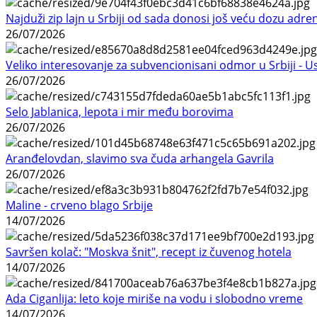
Najduži zip lajn u Srbiji od sada donosi još veću dozu adre
26/07/2026
Veliko interesovanje za subvencionisani odmor u Srbiji - 
26/07/2026
Selo Jablanica, lepota i mir među borovima
26/07/2026
Aranđelovdan, slavimo sva čuda arhangela Gavrila
26/07/2026
Maline - crveno blago Srbije
14/07/2026
Savršen kolač: "Moskva šnit", recept iz čuvenog hotela
14/07/2026
Ada Ciganlija: leto koje miriše na vodu i slobodno vreme
14/07/2026