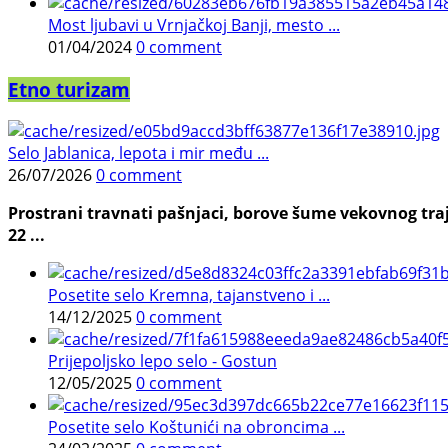
Most ljubavi u Vrnjačkoj Banji, mesto ...
01/04/2024
0 comment
Etno turizam
Selo Jablanica, lepota i mir među ...
26/07/2026
0 comment
Prostrani travnati pašnjaci, borove šume vekovnog traj
22 ...
Posetite selo Kremna, tajanstveno i ...
14/12/2025
0 comment
Prijepoljsko lepo selo - Gostun
12/05/2025
0 comment
Posetite selo Koštunići na obroncima ...