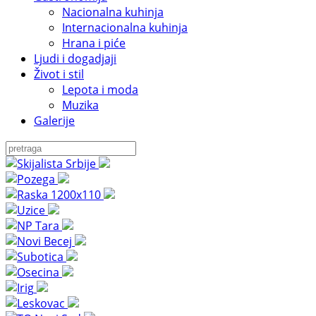
Nacionalna kuhinja
Internacionalna kuhinja
Hrana i piće
Ljudi i dogadjaji
Život i stil
Lepota i moda
Muzika
Galerije