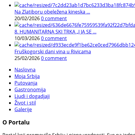
Na Zlatiboru obeležena kineska ...
20/02/2026
0 comment
8. HUMANITARNA SKI TRKA „I JA SE ...
10/03/2026
0 comment
Fruškogorski dani vina u Rivicama
25/02/2026
0 comment
Naslovna
Moja Srbija
Putovanja
Gastronomija
Ljudi i dogadjaji
Život i stil
Galerije
O Portalu
Portal koji promoviše Srbiju i njene vrednosti. Sve na jedno