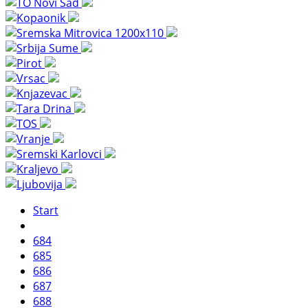
Start
684
685
686
687
688