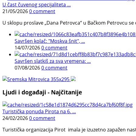
U čast čuvenog specijaliteta ...
21/05/2026
0 comment
U sklopu proslave „Dana Petrovca“ u Bačkom Petrovcu se održa
Savršen kolač: "Moskva šnit", ...
14/07/2026
0 comment
Savršen slatkiš za sva vremena: ...
07/08/2026
0 comment
Ljudi i događaji - Najčitanije
Turistička ponuda Pirota na 6. ...
24/02/2026
0 comment
Turistička organizacija Pirot imala je izuzetno zapažen n