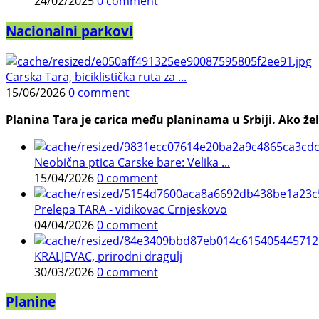
24/02/2025
0 comment
Nacionalni parkovi
Carska Tara, biciklistička ruta za ...
15/06/2026
0 comment
Planina Tara je carica među planinama u Srbiji. Ako želi
Neobična ptica Carske bare: Velika ...
15/04/2026
0 comment
Prelepa TARA - vidikovac Crnjeskovo
04/04/2026
0 comment
KRALJEVAC, prirodni dragulj
30/03/2026
0 comment
Planine