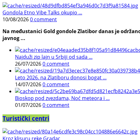
Gondola Etno Vibe Talks okupio ...
10/08/2026
0 comment
Na međustanici Gold gondole Zlatibor danas je održano
javnog ...
Najduži zip lajn u Srbiji od sada ...
26/07/2026
0 comment
Leto 2026. na Zlatiboru donosi bogat ...
14/07/2026
0 comment
Bioskop pod zvezdama, Noć meteora i ...
01/07/2026
0 comment
Turistički centri
Kroz klisuru reke Gradac