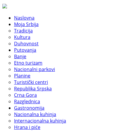
Naslovna
Moja Srbija
Tradicija
Kultura
Duhovnost
Putovanja
Banje
Etno turizam
Nacionalni parkovi
Planine
Turistički centri
Republika Srpska
Crna Gora
Razglednica
Gastronomija
Nacionalna kuhinja
Internacionalna kuhinja
Hrana i piće