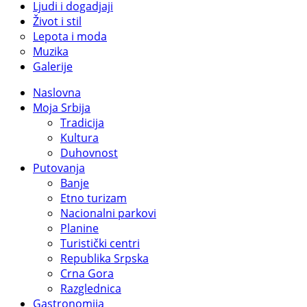
Ljudi i dogadjaji
Život i stil
Lepota i moda
Muzika
Galerije
Naslovna
Moja Srbija
Tradicija
Kultura
Duhovnost
Putovanja
Banje
Etno turizam
Nacionalni parkovi
Planine
Turistički centri
Republika Srpska
Crna Gora
Razglednica
Gastronomija