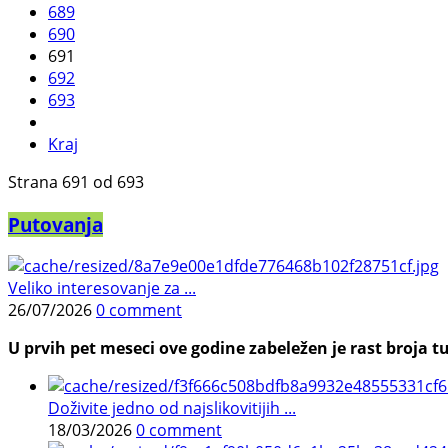
689
690
691
692
693
Kraj
Strana 691 od 693
Putovanja
Veliko interesovanje za ...
26/07/2026
0 comment
U prvih pet meseci ove godine zabeležen je rast broja tu
Doživite jedno od najslikovitijih ...
18/03/2026
0 comment