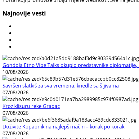
Najnovije vesti
Gondola Etno Vibe Talks okupio predstavnike diplomatije, in
10/08/2026
Savršen slatkiš za sva vremena: knedle sa šljivama
07/08/2026
Kroz klisuru reke Gradac
07/08/2026
Doživite Kopaonik na najlepši način – korak po korak
07/08/2026