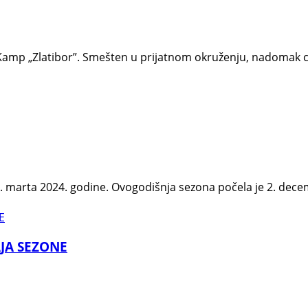
 Kamp „Zlatibor”. Smešten u prijatnom okruženju, nadomak c
. marta 2024. godine. Ovogodišnja sezona počela je 2. dece
JA SEZONE