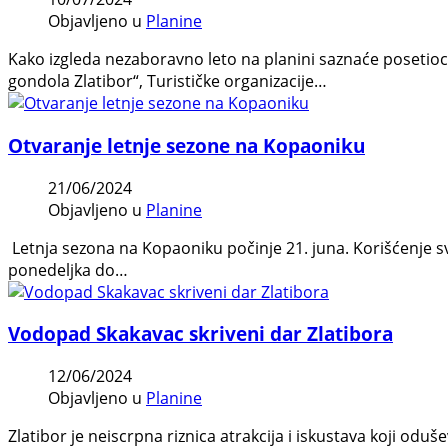
Objavljeno u
Planine
Kako izgleda nezaboravno leto na planini saznaće posetioci
gondola Zlatibor“, Turističke organizacije…
Otvaranje letnje sezone na Kopaoniku
21/06/2024
Objavljeno u
Planine
Letnja sezona na Kopaoniku počinje 21. juna. Korišćenje svi
ponedeljka do…
Vodopad Skakavac skriveni dar Zlatibora
12/06/2024
Objavljeno u
Planine
Zlatibor je neiscrpna riznica atrakcija i iskustava koji odu