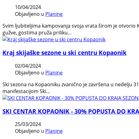
10/04/2024
Objavljeno u
Planine
Svim ljubiteljima kampovanja svoja vrata širom je otvorio
gužve, gostima pruža priliku…
Kraj skijaške sezone u ski centru Kopaonik
02/04/2024
Objavljeno u
Planine
Ski sezona na Kopaoniku zvanično je završena u nedelju 31
manifestacijom Ski…
SKI CENTAR KOPAONIK - 30% POPUSTA DO KRA
25/03/2024
Objavljeno u
Planine