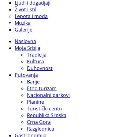
Ljudi i dogadjaji
Život i stil
Lepota i moda
Muzika
Galerije
Naslovna
Moja Srbija
Tradicija
Kultura
Duhovnost
Putovanja
Banje
Etno turizam
Nacionalni parkovi
Planine
Turistički centri
Republika Srpska
Crna Gora
Razglednica
Gastronomija