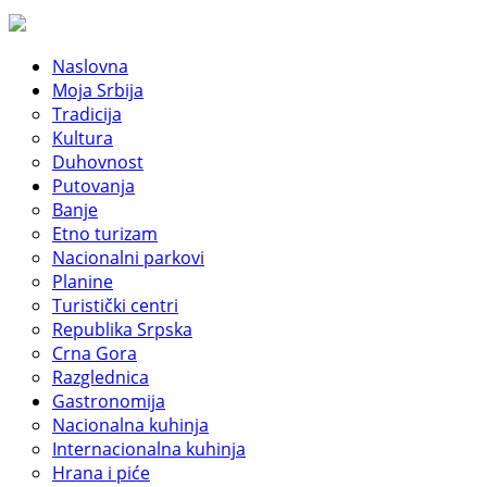
Naslovna
Moja Srbija
Tradicija
Kultura
Duhovnost
Putovanja
Banje
Etno turizam
Nacionalni parkovi
Planine
Turistički centri
Republika Srpska
Crna Gora
Razglednica
Gastronomija
Nacionalna kuhinja
Internacionalna kuhinja
Hrana i piće