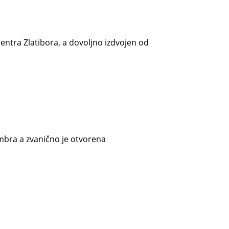
entra Zlatibora, a dovoljno izdvojen od
mbra a zvanično je otvorena