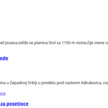
i Jovana,izdiže se planina Stol sa 1156 m visine,čije stene su
rode
nina u Zapadnoj Srbiji u predelu pod nazivom Azbukovica, na
 za posetioce