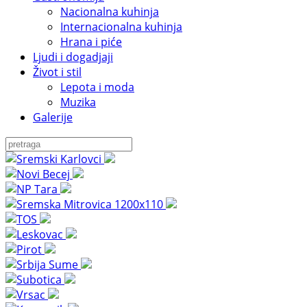
Nacionalna kuhinja
Internacionalna kuhinja
Hrana i piće
Ljudi i dogadjaji
Život i stil
Lepota i moda
Muzika
Galerije