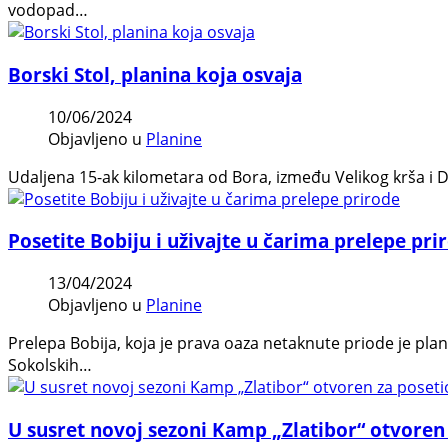
vodopad…
Borski Stol, planina koja osvaja
10/06/2024
Objavljeno u
Planine
Udaljena 15-ak kilometara od Bora, između Velikog krša i Del
Posetite Bobiju i uživajte u čarima prelepe pri
13/04/2024
Objavljeno u
Planine
Prelepa Bobija, koja je prava oaza netaknute priode je pla
Sokolskih…
U susret novoj sezoni Kamp „Zlatibor“ otvoren