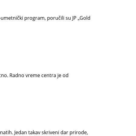
-umetnički program, poručili su JP „Gold
latno. Radno vreme centra je od
natih. Jedan takav skriveni dar prirode,