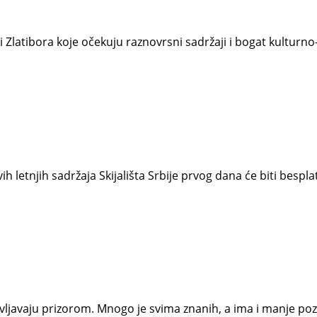
 Zlatibora koje očekuju raznovrsni sadržaji i bogat kulturno
h letnjih sadržaja Skijališta Srbije prvog dana će biti besp
ševljavaju prizorom. Mnogo je svima znanih, a ima i manje poz