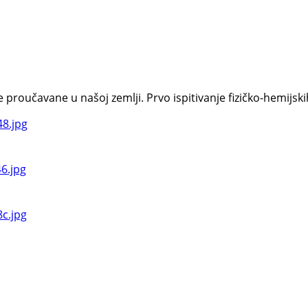
oučavane u našoj zemlji. Prvo ispitivanje fizičko-hemijskih s