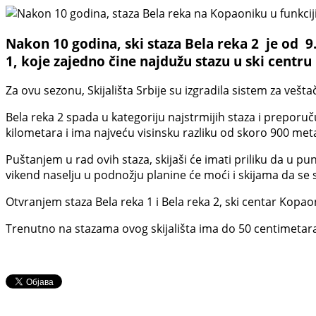
Nakon 10 godina, ski staza Bela reka 2 je od 9.
1, koje zajedno čine najdužu stazu u ski centr
Za ovu sezonu, Skijališta Srbije su izgradila sistem za veš
Bela reka 2 spada u kategoriju najstrmijih staza i preporuč
kilometara i ima najveću visinsku razliku od skoro 900 met
Puštanjem u rad ovih staza, skijaši će imati priliku da u pu
vikend naselju u podnožju planine će moći i skijama da se
Otvranjem staza Bela reka 1 i Bela reka 2, ski centar Kopao
Trenutno na stazama ovog skijališta ima do 50 centimeta