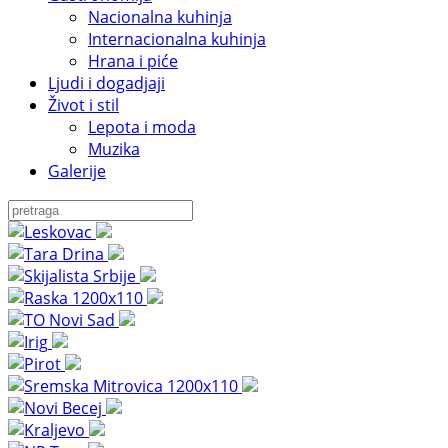
Nacionalna kuhinja
Internacionalna kuhinja
Hrana i piće
Ljudi i dogadjaji
Život i stil
Lepota i moda
Muzika
Galerije