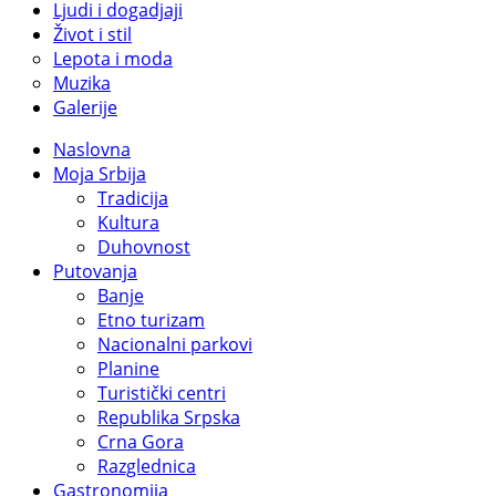
Ljudi i dogadjaji
Život i stil
Lepota i moda
Muzika
Galerije
Naslovna
Moja Srbija
Tradicija
Kultura
Duhovnost
Putovanja
Banje
Etno turizam
Nacionalni parkovi
Planine
Turistički centri
Republika Srpska
Crna Gora
Razglednica
Gastronomija