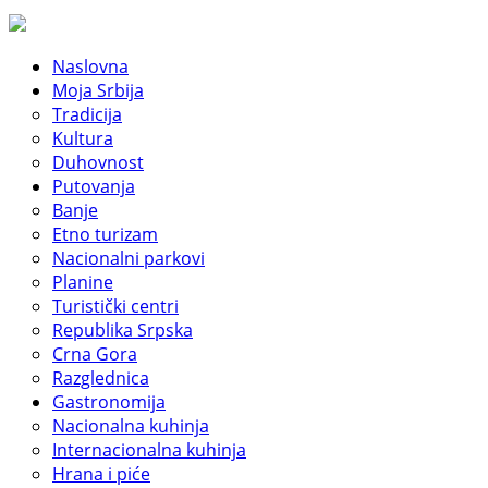
Naslovna
Moja Srbija
Tradicija
Kultura
Duhovnost
Putovanja
Banje
Etno turizam
Nacionalni parkovi
Planine
Turistički centri
Republika Srpska
Crna Gora
Razglednica
Gastronomija
Nacionalna kuhinja
Internacionalna kuhinja
Hrana i piće