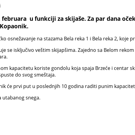
 februara u funkciji za skijaše. Za par dana oček
u Kopaonik.
tačko osnežavanje na stazama Bela reka 1 i Bela reka 2, koje
uje se isključivo veštim skijapšima. Zajedno sa Belom rekom 1
ara.
nom kapacitetu koriste gondolu koja spaja Brzeće i centar ski
 spuste do svog smeštaja.
nik će prvi put u poslednjih 10 godina raditi punim kapacite
ra utabanog snega.