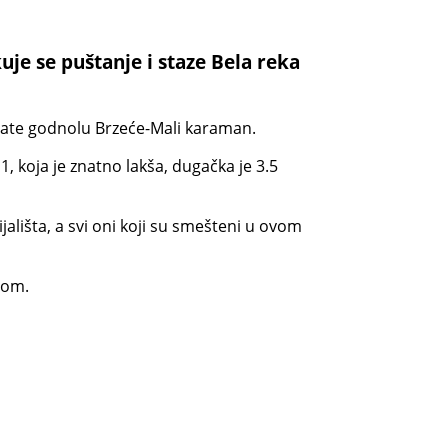
uje se puštanje i staze Bela reka
 prate godnolu Brzeće-Mali karaman.
, koja je znatno lakša, dugačka je 3.5
jališta, a svi oni koji su smešteni u ovom
tom.