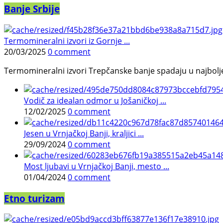
Banje Srbije
Termomineralni izvori iz Gornje ...
20/03/2025
0 comment
Termomineralni izvori Trepčanske banje spadaju u najbolje pr
Vodič za idealan odmor u Jošaničkoj ...
12/02/2025
0 comment
Jesen u Vrnjačkoj Banji, kraljici ...
29/09/2024
0 comment
Most ljubavi u Vrnjačkoj Banji, mesto ...
01/04/2024
0 comment
Etno turizam