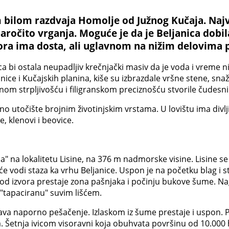
 bilom razdvaja Homolje od Južnog Kučaja. Najvi
ročito vrganja. Moguće je da je Beljanica dobil
ora ima dosta, ali uglavnom na nižim delovima 
ca bi ostala neupadljiv krečnjački masiv da je voda i vreme ni
ice i Kučajskih planina, kiše su izbrazdale vršne stene, snaž
om strpljivošću i filigranskom preciznošću stvorile čudesn
o utočište brojnim životinjskim vrstama. U lovištu ima divljih
, klenovi i beovice.
ja" na lokalitetu Lisine, na 376 m nadmorske visine. Lisine 
e vodi staza ka vrhu Beljanice. Uspon je na početku blag i st
. Kod izvora prestaje zona pašnjaka i počinju bukove šume. N
 "tapaciranu" suvim lišćem.
va naporno pešačenje. Izlaskom iz šume prestaje i uspon. 
Šetnja ivicom visoravni koja obuhvata površinu od 10.000