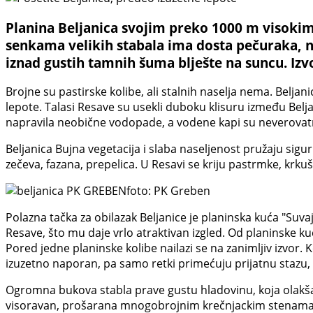
Planina Beljanica svojim preko 1000 m visokim
senkama velikih stabala ima dosta pečuraka, na
iznad gustih tamnih šuma blješte na suncu. Izv
Brojne su pastirske kolibe, ali stalnih naselja nema. Beljani
lepote. Talasi Resave su usekli duboku klisuru između Beljan
napravila neobične vodopade, a vodene kapi su neverovatn
Beljanica Bujna vegetacija i slaba naseljenost pružaju sigurn
zečeva, fazana, prepelica. U Resavi se kriju pastrmke, krkuše
foto: PK Greben
Polazna tačka za obilazak Beljanice je planinska kuća "Suva
Resave, što mu daje vrlo atraktivan izgled. Od planinske kuć
Pored jedne planinske kolibe nailazi se na zanimljiv izvor
izuzetno naporan, pa samo retki primećuju prijatnu stazu,
Ogromna bukova stabla prave gustu hladovinu, koja olakša
visoravan, prošarana mnogobrojnim krečnjackim stenama. 