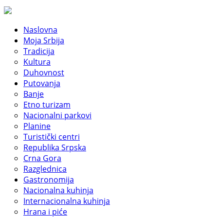
Naslovna
Moja Srbija
Tradicija
Kultura
Duhovnost
Putovanja
Banje
Etno turizam
Nacionalni parkovi
Planine
Turistički centri
Republika Srpska
Crna Gora
Razglednica
Gastronomija
Nacionalna kuhinja
Internacionalna kuhinja
Hrana i piće