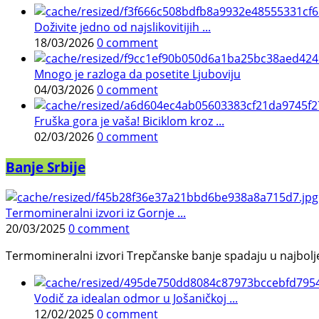
Doživite jedno od najslikovitijih ...
18/03/2026
0 comment
Mnogo je razloga da posetite Ljuboviju
04/03/2026
0 comment
Fruška gora je vaša! Biciklom kroz ...
02/03/2026
0 comment
Banje Srbije
Termomineralni izvori iz Gornje ...
20/03/2025
0 comment
Termomineralni izvori Trepčanske banje spadaju u najbolje pr
Vodič za idealan odmor u Jošaničkoj ...
12/02/2025
0 comment