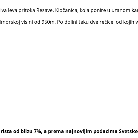
ljiva leva pritoka Resave, Kločanica, koja ponire u uzanom ka
dmorskoj visini od 950m. Po dolini teku dve rečice, od kojih
rista od blizu 7%, a prema najnovijim podacima Svetske tu