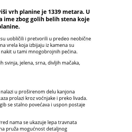
ši vrh planine je 1339 metara. U
a ime zbog golih belih stena koje
planine.
su uobličili i pretvorili u predeo neobične
na vrela koja izbijaju iz kamena su
i nakit u tami mnogobrojnih pećina.
 svinja, jelena, srna, divljih mačaka,
se nalazi u proširenom delu kanjona
aza prolazi kroz voćnjake i preko livada.
agib se stalno povećava i uspon postaje
Pred nama se ukazuje lepa travnata
 ha pruža mogućnost detaljnog