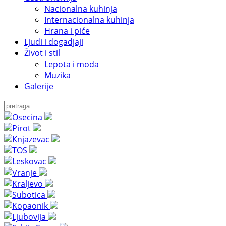
Nacionalna kuhinja
Internacionalna kuhinja
Hrana i piće
Ljudi i dogadjaji
Život i stil
Lepota i moda
Muzika
Galerije