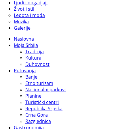
Ljudi i dogadjaji
Život i stil
Lepota i moda
Muzika
Galerije
Naslovna
Moja Srbija
Tradicija
Kultura
Duhovnost
Putovanja
Banje
Etno turizam
Nacionalni parkovi
Planine
Turistički centri
Republika Srpska
Crna Gora
Razglednica
Gastronomija