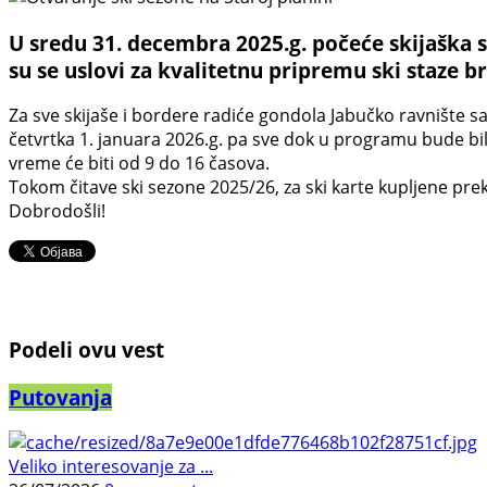
U sredu 31. decembra 2025.g. počeće skijaška s
su se uslovi za kvalitetnu pripremu ski staze br
Za sve skijaše i bordere radiće gondola Jabučko ravnište sa
četvrtka 1. januara 2026.g. pa sve dok u programu bude bi
vreme će biti od 9 do 16 časova.
Tokom čitave ski sezone 2025/26, za ski karte kupljene pre
Dobrodošli!
Podeli ovu vest
Putovanja
Veliko interesovanje za ...