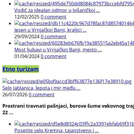
Vodič za idealan odmor u Jošaničkoj ...
12/02/2025
0 comment
Jesen u Vrnjačkoj Banji, kraljici ...
29/09/2024
0 comment
Most ljubavi u Vrnjačkoj Banji, mesto ...
01/04/2024
0 comment
Etno turizam
Selo Jablanica, lepota i mir među ...
26/07/2026
0 comment
Prostrani travnati pašnjaci, borove šume vekovnog traj
22 ...
Posetite selo Kremna, tajanstveno i ...