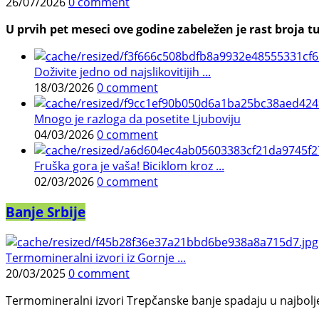
26/07/2026
0 comment
U prvih pet meseci ove godine zabeležen je rast broja tu
Doživite jedno od najslikovitijih ...
18/03/2026
0 comment
Mnogo je razloga da posetite Ljuboviju
04/03/2026
0 comment
Fruška gora je vaša! Biciklom kroz ...
02/03/2026
0 comment
Banje Srbije
Termomineralni izvori iz Gornje ...
20/03/2025
0 comment
Termomineralni izvori Trepčanske banje spadaju u najbolje pr