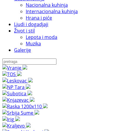
Nacionalna kuhinja
Internacionalna kuhinja
Hrana i piće
Ljudi i dogadjaji
Život i stil
Lepota i moda
Muzika
Galerije