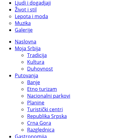
Ljudi i dogadjaji
Život i stil
Lepota i moda
Muzika
Galerije
Naslovna
Moja Srbija
Tradicija
Kultura
Duhovnost
Putovanja
Banje
Etno turizam
Nacionalni parkovi
Planine
Turistički centri
Republika Srpska
Crna Gora
Razglednica
Gastronomija