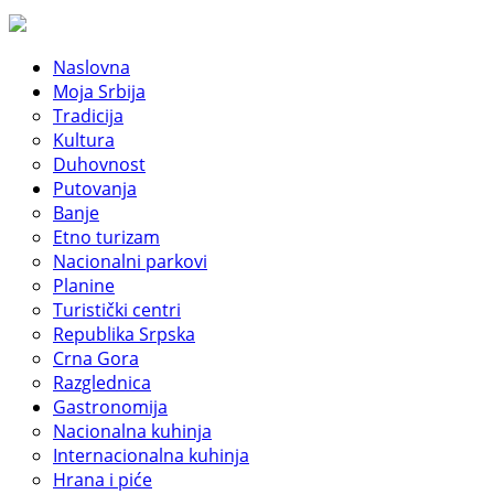
Naslovna
Moja Srbija
Tradicija
Kultura
Duhovnost
Putovanja
Banje
Etno turizam
Nacionalni parkovi
Planine
Turistički centri
Republika Srpska
Crna Gora
Razglednica
Gastronomija
Nacionalna kuhinja
Internacionalna kuhinja
Hrana i piće