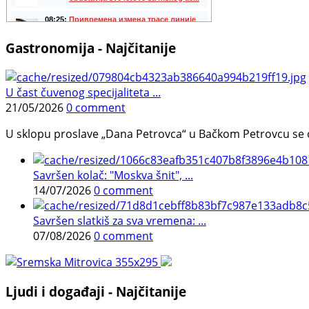
Gastronomija - Najčitanije
U čast čuvenog specijaliteta ...
21/05/2026
0 comment
U sklopu proslave „Dana Petrovca“ u Bačkom Petrovcu se održa
Savršen kolač: "Moskva šnit", ...
14/07/2026
0 comment
Savršen slatkiš za sva vremena: ...
07/08/2026
0 comment
Ljudi i događaji - Najčitanije