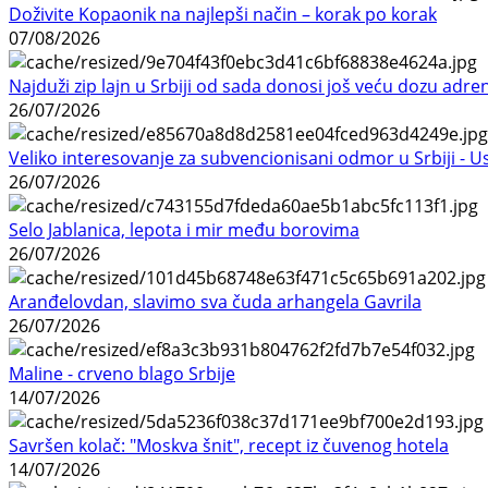
Doživite Kopaonik na najlepši način – korak po korak
07/08/2026
Najduži zip lajn u Srbiji od sada donosi još veću dozu adre
26/07/2026
Veliko interesovanje za subvencionisani odmor u Srbiji - 
26/07/2026
Selo Jablanica, lepota i mir među borovima
26/07/2026
Aranđelovdan, slavimo sva čuda arhangela Gavrila
26/07/2026
Maline - crveno blago Srbije
14/07/2026
Savršen kolač: "Moskva šnit", recept iz čuvenog hotela
14/07/2026