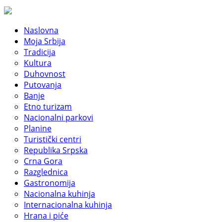
Naslovna
Moja Srbija
Tradicija
Kultura
Duhovnost
Putovanja
Banje
Etno turizam
Nacionalni parkovi
Planine
Turistički centri
Republika Srpska
Crna Gora
Razglednica
Gastronomija
Nacionalna kuhinja
Internacionalna kuhinja
Hrana i piće