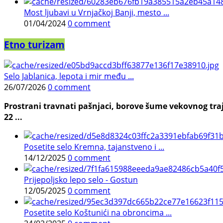
Most ljubavi u Vrnjačkoj Banji, mesto ...
01/04/2024
0 comment
Etno turizam
Selo Jablanica, lepota i mir među ...
26/07/2026
0 comment
Prostrani travnati pašnjaci, borove šume vekovnog traj
22 ...
Posetite selo Kremna, tajanstveno i ...
14/12/2025
0 comment
Prijepoljsko lepo selo - Gostun
12/05/2025
0 comment
Posetite selo Koštunići na obroncima ...