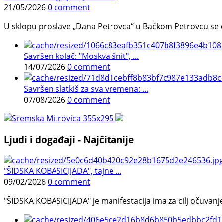
21/05/2026
0 comment
U sklopu proslave „Dana Petrovca“ u Bačkom Petrovcu se održa
Savršen kolač: "Moskva šnit", ...
14/07/2026
0 comment
Savršen slatkiš za sva vremena: ...
07/08/2026
0 comment
Ljudi i događaji - Najčitanije
"ŠIDSKA KOBASICIJADA", tajne ...
09/02/2026
0 comment
"ŠIDSKA KOBASICIJADA" je manifestacija ima za cilj očuvanje o