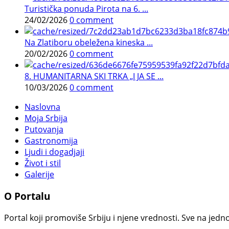
Turistička ponuda Pirota na 6. ...
24/02/2026
0 comment
Na Zlatiboru obeležena kineska ...
20/02/2026
0 comment
8. HUMANITARNA SKI TRKA „I JA SE ...
10/03/2026
0 comment
Naslovna
Moja Srbija
Putovanja
Gastronomija
Ljudi i dogadjaji
Život i stil
Galerije
O Portalu
Portal koji promoviše Srbiju i njene vrednosti. Sve na jedno