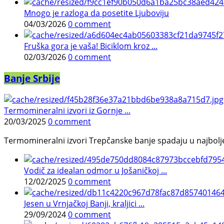
Mnogo je razloga da posetite Ljuboviju
04/03/2026
0 comment
Fruška gora je vaša! Biciklom kroz ...
02/03/2026
0 comment
Banje Srbije
Termomineralni izvori iz Gornje ...
20/03/2025
0 comment
Termomineralni izvori Trepčanske banje spadaju u najbolje pr
Vodič za idealan odmor u Jošaničkoj ...
12/02/2025
0 comment
Jesen u Vrnjačkoj Banji, kraljici ...
29/09/2024
0 comment