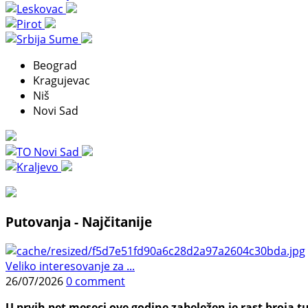
Beograd
Kragujevac
Niš
Novi Sad
Putovanja - Najčitanije
Veliko interesovanje za ...
26/07/2026
0 comment
U prvih pet meseci ove godine zabeležen je rast broja tu