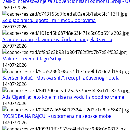
Veliko interesovanje za subvencionisani odmor u Srbiji - 
26/07/2026
Selo Jablanica, lepota i mir među borovima
26/07/2026
Aranđelovdan, slavimo sva čuda arhangela Gavrila
26/07/2026
Maline - crveno blago Srbije
14/07/2026
Savršen kolač: "Moskva šnit", recept iz čuvenog hotela
14/07/2026
Ada Ciganlija: leto koje miriše na vodu i slobodno vreme
14/07/2026
"KOSIDBA NA RAJCU" - uspomena na seoske mobe
14/07/2026