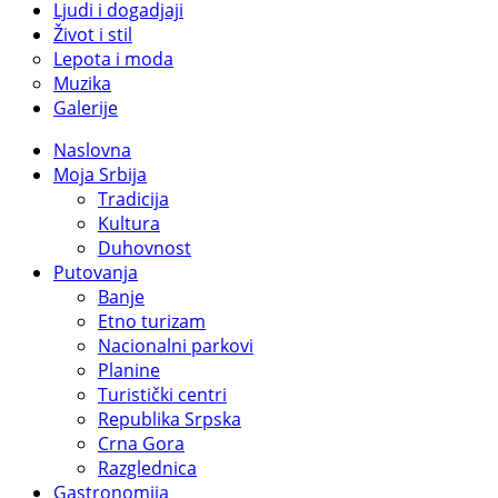
Ljudi i dogadjaji
Život i stil
Lepota i moda
Muzika
Galerije
Naslovna
Moja Srbija
Tradicija
Kultura
Duhovnost
Putovanja
Banje
Etno turizam
Nacionalni parkovi
Planine
Turistički centri
Republika Srpska
Crna Gora
Razglednica
Gastronomija