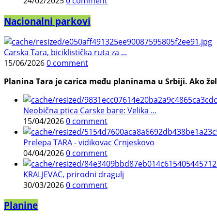
24/02/2025
0 comment
Nacionalni parkovi
Carska Tara, biciklistička ruta za ...
15/06/2026
0 comment
Planina Tara je carica među planinama u Srbiji. Ako želi
Neobična ptica Carske bare: Velika ...
15/04/2026
0 comment
Prelepa TARA - vidikovac Crnjeskovo
04/04/2026
0 comment
KRALJEVAC, prirodni dragulj
30/03/2026
0 comment
Planine