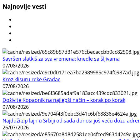
Najnovije vesti
Savršen slatkiš za sva vremena: knedle sa šljivama
07/08/2026
Kroz klisuru reke Gradac
07/08/2026
Doživite Kopaonik na najlepši način – korak po korak
07/08/2026
Najduži zip lajn u Srbiji od sada donosi još veću dozu adre
26/07/2026