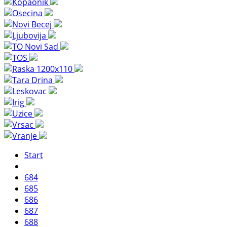
Start
684
685
686
687
688