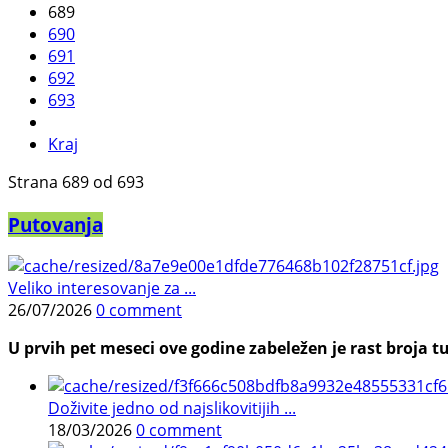
689
690
691
692
693
Kraj
Strana 689 od 693
Putovanja
Veliko interesovanje za ...
26/07/2026
0 comment
U prvih pet meseci ove godine zabeležen je rast broja tu
Doživite jedno od najslikovitijih ...
18/03/2026
0 comment