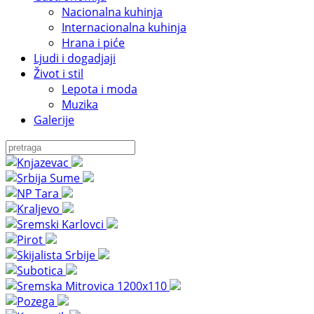
Nacionalna kuhinja
Internacionalna kuhinja
Hrana i piće
Ljudi i dogadjaji
Život i stil
Lepota i moda
Muzika
Galerije