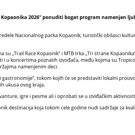
a Kopaonika 2026“ ponuditi bogat program namenjen ljubi
ele Nacionalnog parka Kopaonik, turistički obilasci kulturno
u „Trail Race Kopaonik“ i MTB trka „Tri strane Kopaonika“, 
vati i u koncertima poznatih izvođača, među kojima su Tropic
adržajima namenjenim deci.
 i gastronomije“, tokom kojih će se predstaviti lokalni proiz
ih ukusa ovog kraja.
ture, igre i pesme ali i oprobati se u izviđačkim aktivnost
nik destinacija koja tokom cele godine nudi sadržaje za kva