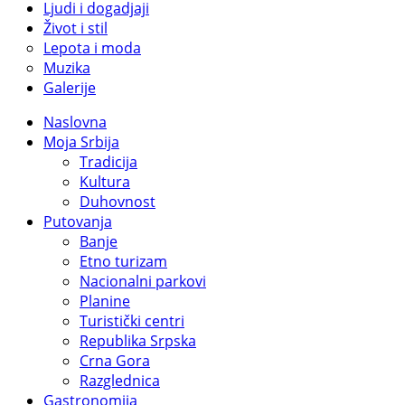
Ljudi i dogadjaji
Život i stil
Lepota i moda
Muzika
Galerije
Naslovna
Moja Srbija
Tradicija
Kultura
Duhovnost
Putovanja
Banje
Etno turizam
Nacionalni parkovi
Planine
Turistički centri
Republika Srpska
Crna Gora
Razglednica
Gastronomija