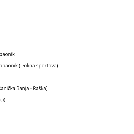
opaonik
 Kopaonik (Dolina sportova)
šanička Banja - Raška)
ci)