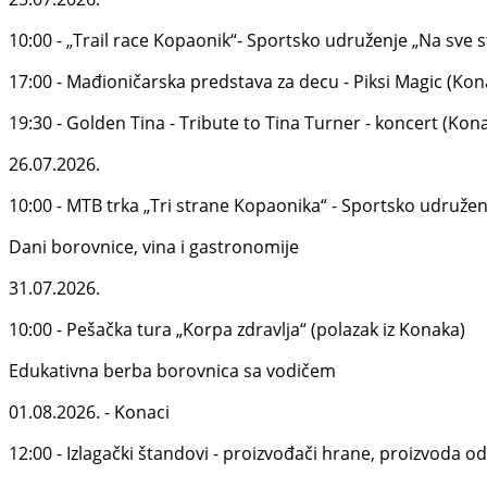
10:00 - „Trail race Kopaonik“- Sportsko udruženje „Na sve 
17:00 - Mađioničarska predstava za decu - Piksi Magic (Kon
19:30 - Golden Tina - Tribute to Tina Turner - koncert (Kona
26.07.2026.
10:00 - MTB trka „Tri strane Kopaonika“ - Sportsko udružen
Dani borovnice, vina i gastronomije
31.07.2026.
10:00 - Pešačka tura „Korpa zdravlja“ (polazak iz Konaka)
Edukativna berba borovnica sa vodičem
01.08.2026. - Konaci
12:00 - Izlagački štandovi - proizvođači hrane, proizvoda o