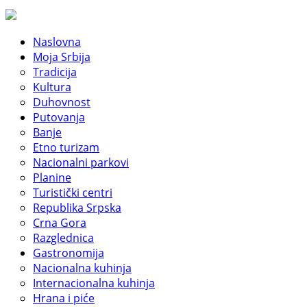
Naslovna
Moja Srbija
Tradicija
Kultura
Duhovnost
Putovanja
Banje
Etno turizam
Nacionalni parkovi
Planine
Turistički centri
Republika Srpska
Crna Gora
Razglednica
Gastronomija
Nacionalna kuhinja
Internacionalna kuhinja
Hrana i piće