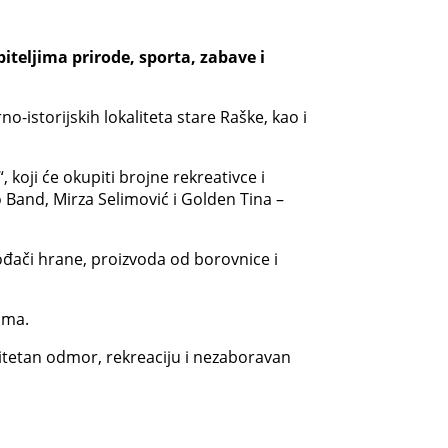
teljima prirode, sporta, zabave i
-istorijskih lokaliteta stare Raške, kao i
koji će okupiti brojne rekreativce i
o Band, Mirza Selimović i Golden Tina –
vođači hrane, proizvoda od borovnice i
ima.
litetan odmor, rekreaciju i nezaboravan