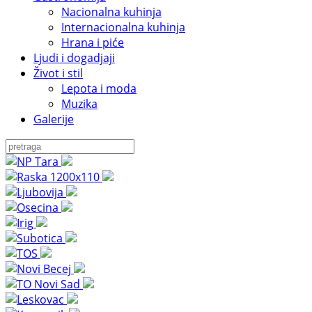
Nacionalna kuhinja
Internacionalna kuhinja
Hrana i piće
Ljudi i dogadjaji
Život i stil
Lepota i moda
Muzika
Galerije