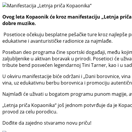
Ovog leta Kopaonik će kroz manifestaciju „Letnja prič
dobre muzike.
Posetioce očekuju besplatne pešačke ture kroz najlepše pred
edukativne i avanturističke radionice za najmlađe.
Poseban deo programa čine sportski događaji, među kojima s
zaljubljenike u aktivan boravak u prirodi. Posetioci će uži
tribute bend posvećen legendarnoj Tini Tarner, kao i u s
U okviru manifestacije biće održani i „Dani borovnice, vina
vina, uz edukativnu berbu borovnica i promociju autentičn
Najmlađi će uživati u bogatom programu punom magije, avan
„Letnja priča Kopaonika“ još jednom potvrđuje da je Kopao
provod za celu porodicu.
Dođite da zajedno stvaramo novu priču!