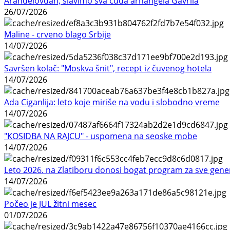
Aranđelovdan, slavimo sva čuda arhangela Gavrila
26/07/2026
Maline - crveno blago Srbije
14/07/2026
Savršen kolač: "Moskva šnit", recept iz čuvenog hotela
14/07/2026
Ada Ciganlija: leto koje miriše na vodu i slobodno vreme
14/07/2026
"KOSIDBA NA RAJCU" - uspomena na seoske mobe
14/07/2026
Leto 2026. na Zlatiboru donosi bogat program za sve gene
14/07/2026
Počeo je JUL žitni mesec
01/07/2026