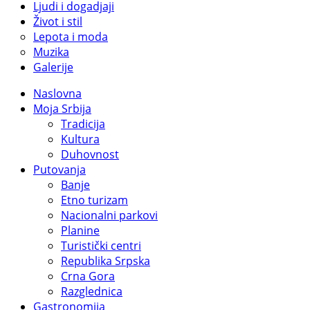
Ljudi i dogadjaji
Život i stil
Lepota i moda
Muzika
Galerije
Naslovna
Moja Srbija
Tradicija
Kultura
Duhovnost
Putovanja
Banje
Etno turizam
Nacionalni parkovi
Planine
Turistički centri
Republika Srpska
Crna Gora
Razglednica
Gastronomija