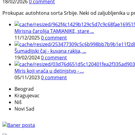
18/02/2026
0 comment
Prokupac autohtona sorta Srbije. Neki od zaljubljenika u pr
Mirisna čarolija TAMJANIKE, stare ...
11/12/2025
0 comment
Šumadijski čaj - kuvana rakija, ...
19/02/2024
0 comment
Miris koji vraća u detinjstvo - ...
05/11/2023
0 comment
Beograd
Kragujevac
Niš
Novi Sad