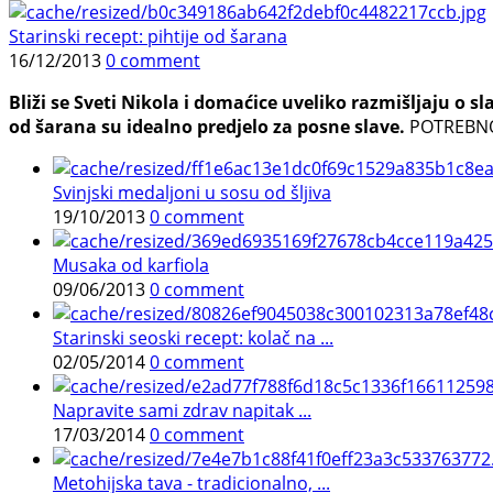
Starinski recept: pihtije od šarana
16/12/2013
0 comment
Bliži se Sveti Nikola i domaćice uveliko razmišljaju o 
od šarana su idealno predjelo za posne slave.
POTREBNO J
Svinjski medaljoni u sosu od šljiva
19/10/2013
0 comment
Musaka od karfiola
09/06/2013
0 comment
Starinski seoski recept: kolač na ...
02/05/2014
0 comment
Napravite sami zdrav napitak ...
17/03/2014
0 comment
Metohijska tava - tradicionalno, ...