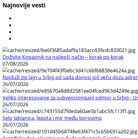
Najnovije vesti
Doživite Kopaonik na najlepši način – korak po korak
07/08/2026
Najduži zip lajn u Srbiji od sada donosi još veću dozu adre
26/07/2026
Veliko interesovanje za subvencionisani odmor u Srbiji - 
26/07/2026
Selo Jablanica, lepota i mir među borovima
26/07/2026