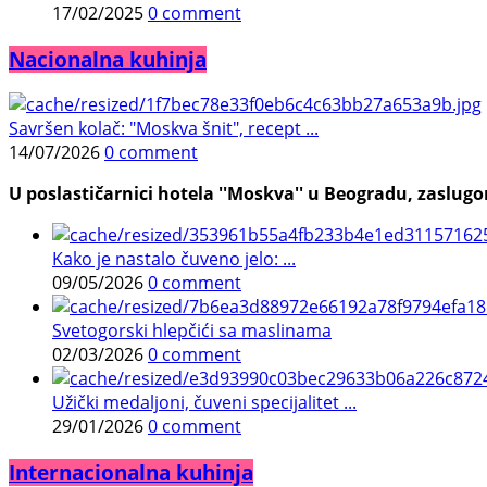
17/02/2025
0 comment
Nacionalna kuhinja
Savršen kolač: "Moskva šnit", recept ...
14/07/2026
0 comment
U poslastičarnici hotela ''Moskva'' u Beogradu, zaslugom
Kako je nastalo čuveno jelo: ...
09/05/2026
0 comment
Svetogorski hlepčići sa maslinama
02/03/2026
0 comment
Užički medaljoni, čuveni specijalitet ...
29/01/2026
0 comment
Internacionalna kuhinja