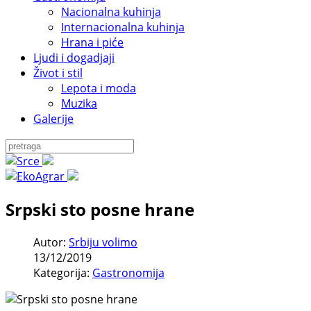
Nacionalna kuhinja
Internacionalna kuhinja
Hrana i piće
Ljudi i dogadjaji
Život i stil
Lepota i moda
Muzika
Galerije
Srpski sto posne hrane
Autor:
Srbiju volimo
13/12/2019
Kategorija:
Gastronomija