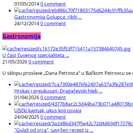
07/05/2014
0 comment
Gastronomija Golupca: riblji ...
24/12/2014
0 comment
Gastronomija
U čast čuvenog specijaliteta ...
21/05/2026
0 comment
U sklopu proslave „Dana Petrovca“ u Bačkom Petrovcu se održa
Hrskav i preukusan: Dragačevski hleb ...
01/04/2026
0 comment
Užički kajmak, ukus koji osvaja
24/04/2025
0 comment
"Gulaš od srca", savršen recept iz ...