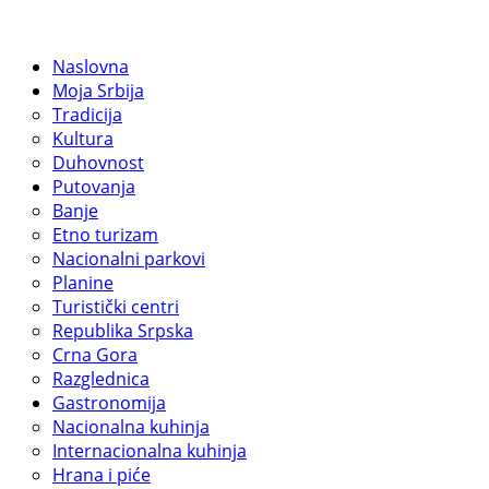
Naslovna
Moja Srbija
Tradicija
Kultura
Duhovnost
Putovanja
Banje
Etno turizam
Nacionalni parkovi
Planine
Turistički centri
Republika Srpska
Crna Gora
Razglednica
Gastronomija
Nacionalna kuhinja
Internacionalna kuhinja
Hrana i piće