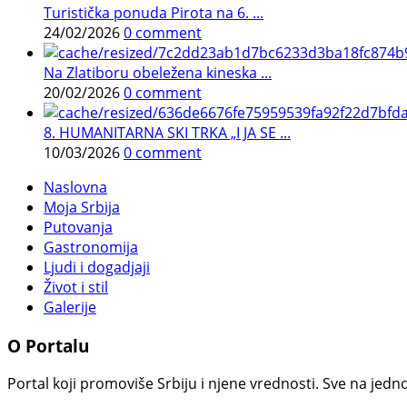
Turistička ponuda Pirota na 6. ...
24/02/2026
0 comment
Na Zlatiboru obeležena kineska ...
20/02/2026
0 comment
8. HUMANITARNA SKI TRKA „I JA SE ...
10/03/2026
0 comment
Naslovna
Moja Srbija
Putovanja
Gastronomija
Ljudi i dogadjaji
Život i stil
Galerije
O Portalu
Portal koji promoviše Srbiju i njene vrednosti. Sve na jedno