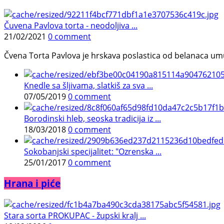
Čuvena Pavlova torta - neodoljiva ...
21/02/2021
0 comment
Čvena Torta Pavlova je hrskava poslastica od belanaca umuć
Knedle sa šljivama, slatkiš za sva ...
07/05/2019
0 comment
Borodinski hleb, seoska tradicija iz ...
18/03/2018
0 comment
Sokobanjski specijalitet: "Ozrenska ...
25/01/2017
0 comment
Hrana i piće
Stara sorta PROKUPAC - župski kralj ...