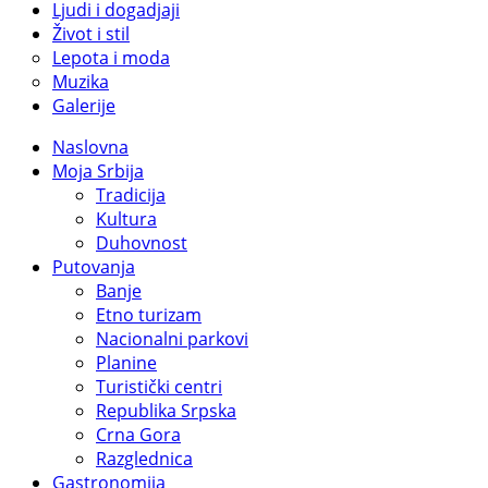
Ljudi i dogadjaji
Život i stil
Lepota i moda
Muzika
Galerije
Naslovna
Moja Srbija
Tradicija
Kultura
Duhovnost
Putovanja
Banje
Etno turizam
Nacionalni parkovi
Planine
Turistički centri
Republika Srpska
Crna Gora
Razglednica
Gastronomija