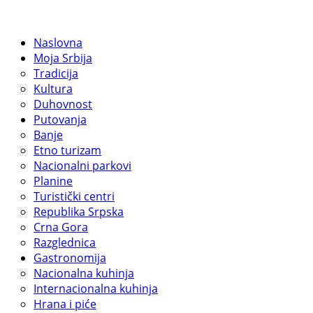
Naslovna
Moja Srbija
Tradicija
Kultura
Duhovnost
Putovanja
Banje
Etno turizam
Nacionalni parkovi
Planine
Turistički centri
Republika Srpska
Crna Gora
Razglednica
Gastronomija
Nacionalna kuhinja
Internacionalna kuhinja
Hrana i piće