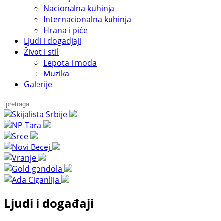
Nacionalna kuhinja
Internacionalna kuhinja
Hrana i piće
Ljudi i dogadjaji
Život i stil
Lepota i moda
Muzika
Galerije
Ljudi i događaji