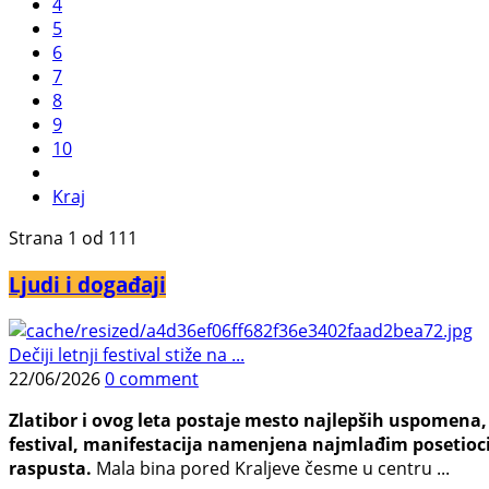
4
5
6
7
8
9
10
Kraj
Strana 1 od 111
Ljudi i događaji
Dečiji letnji festival stiže na ...
22/06/2026
0 comment
Zlatibor i ovog leta postaje mesto najlepših uspomena, j
festival, manifestacija namenjena najmlađim posetioci
raspusta.
Mala bina pored Kraljeve česme u centru ...