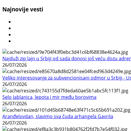
Najnovije vesti
Najduži zip lajn u Srbiji od sada donosi još veću dozu adre
26/07/2026
Veliko interesovanje za subvencionisani odmor u Srbiji - 
26/07/2026
Selo Jablanica, lepota i mir među borovima
26/07/2026
Aranđelovdan, slavimo sva čuda arhangela Gavrila
26/07/2026