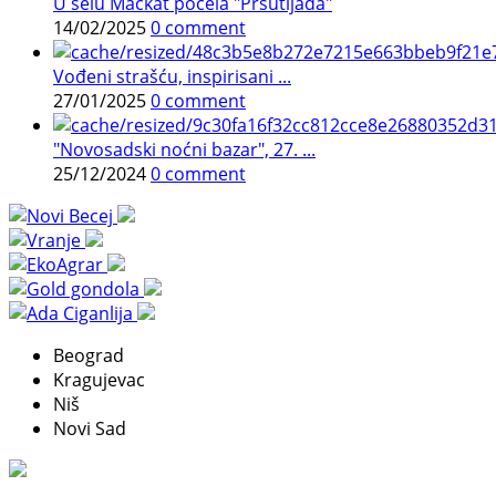
U selu Mačkat počela "Pršutijada"
14/02/2025
0 comment
Vođeni strašću, inspirisani ...
27/01/2025
0 comment
"Novosadski noćni bazar", 27. ...
25/12/2024
0 comment
Beograd
Kragujevac
Niš
Novi Sad