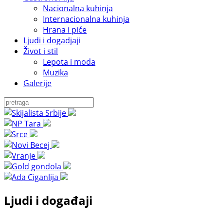
Nacionalna kuhinja
Internacionalna kuhinja
Hrana i piće
Ljudi i dogadjaji
Život i stil
Lepota i moda
Muzika
Galerije
Ljudi i događaji