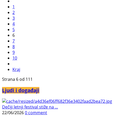
1
2
3
4
5
6
7
8
9
10
Kraj
Strana 6 od 111
Ljudi i događaji
Dečiji letnji festival stiže na ...
22/06/2026
0 comment