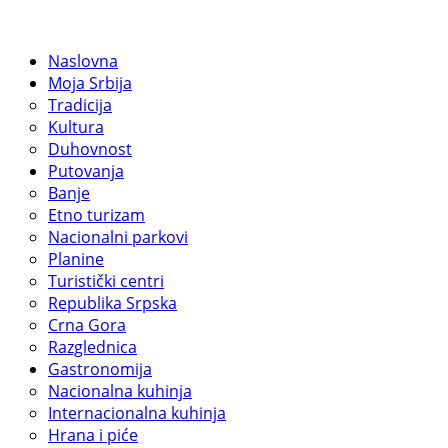
Naslovna
Moja Srbija
Tradicija
Kultura
Duhovnost
Putovanja
Banje
Etno turizam
Nacionalni parkovi
Planine
Turistički centri
Republika Srpska
Crna Gora
Razglednica
Gastronomija
Nacionalna kuhinja
Internacionalna kuhinja
Hrana i piće