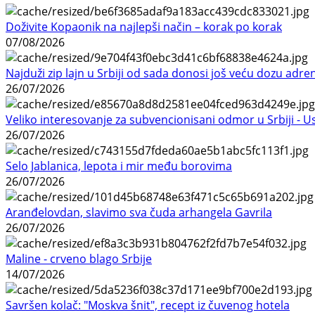
Doživite Kopaonik na najlepši način – korak po korak
07/08/2026
Najduži zip lajn u Srbiji od sada donosi još veću dozu adre
26/07/2026
Veliko interesovanje za subvencionisani odmor u Srbiji - 
26/07/2026
Selo Jablanica, lepota i mir među borovima
26/07/2026
Aranđelovdan, slavimo sva čuda arhangela Gavrila
26/07/2026
Maline - crveno blago Srbije
14/07/2026
Savršen kolač: "Moskva šnit", recept iz čuvenog hotela