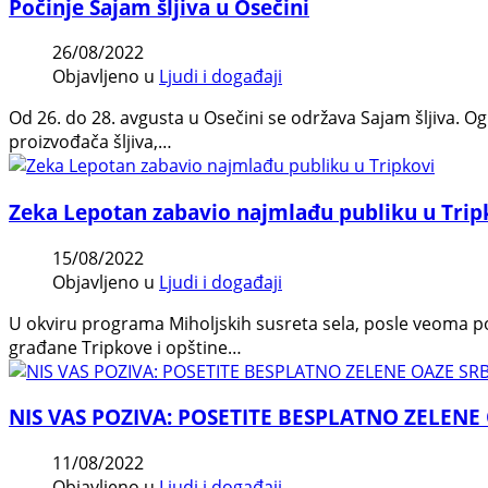
Počinje Sajam šljiva u Osečini
26/08/2022
Objavljeno u
Ljudi i događaji
Od 26. do 28. avgusta u Osečini se održava Sajam šljiva. Ogr
proizvođača šljiva,…
Zeka Lepotan zabavio najmlađu publiku u Trip
15/08/2022
Objavljeno u
Ljudi i događaji
U okviru programa Miholjskih susreta sela, posle veoma p
građane Tripkove i opštine…
NIS VAS POZIVA: POSETITE BESPLATNO ZELENE O
11/08/2022
Objavljeno u
Ljudi i događaji