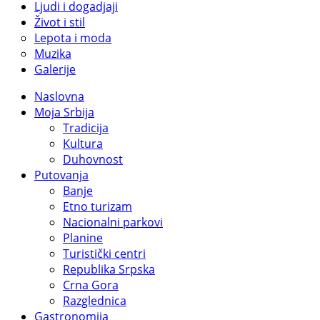
Ljudi i dogadjaji
Život i stil
Lepota i moda
Muzika
Galerije
Naslovna
Moja Srbija
Tradicija
Kultura
Duhovnost
Putovanja
Banje
Etno turizam
Nacionalni parkovi
Planine
Turistički centri
Republika Srpska
Crna Gora
Razglednica
Gastronomija