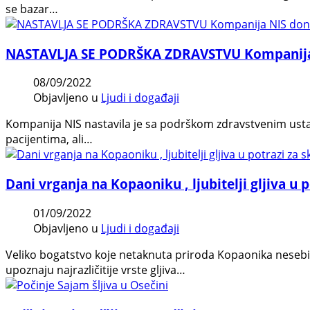
se bazar…
NASTAVLJA SE PODRŠKA ZDRAVSTVU Kompanija NI
08/09/2022
Objavljeno u
Ljudi i događaji
Kompanija NIS nastavila je sa podrškom zdravstvenim ustan
pacijentima, ali…
Dani vrganja na Kopaoniku , ljubitelji gljiva u
01/09/2022
Objavljeno u
Ljudi i događaji
Veliko bogatstvo koje netaknuta priroda Kopaonika nesebičn
upoznaju najrazličitije vrste gljiva…