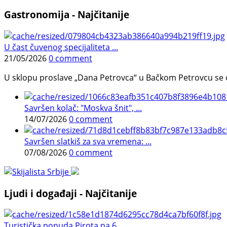
Gastronomija - Najčitanije
U čast čuvenog specijaliteta ...
21/05/2026
0 comment
U sklopu proslave „Dana Petrovca“ u Bačkom Petrovcu se održa
Savršen kolač: "Moskva šnit", ...
14/07/2026
0 comment
Savršen slatkiš za sva vremena: ...
07/08/2026
0 comment
Ljudi i događaji - Najčitanije
Turistička ponuda Pirota na 6. ...