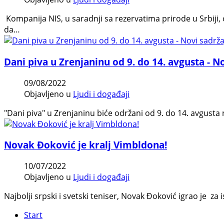
Kompanija NIS, u saradnji sa rezervatima prirode u Srbiji,
da…
Dani piva u Zrenjaninu od 9. do 14. avgusta - N
09/08/2022
Objavljeno u
Ljudi i događaji
"Dani piva" u Zrenjaninu biće održani od 9. do 14. avgusta
Novak Đoković je kralj Vimbldona!
10/07/2022
Objavljeno u
Ljudi i događaji
Najbolji srpski i svetski teniser, Novak Đoković igrao je z
Start