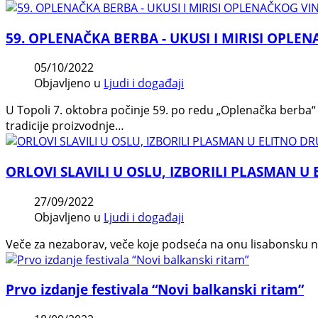
59. OPLENAČKA BERBA - UKUSI I MIRISI OPL
05/10/2022
Objavljeno u
Ljudi i događaji
U Topoli 7. oktobra počinje 59. po redu „Oplenačka berba“ 
tradicije proizvodnje…
ORLOVI SLAVILI U OSLU, IZBORILI PLASMAN 
27/09/2022
Objavljeno u
Ljudi i događaji
Veče za nezaborav, veče koje podseća na onu lisabonsku noć
Prvo izdanje festivala “Novi balkanski ritam”