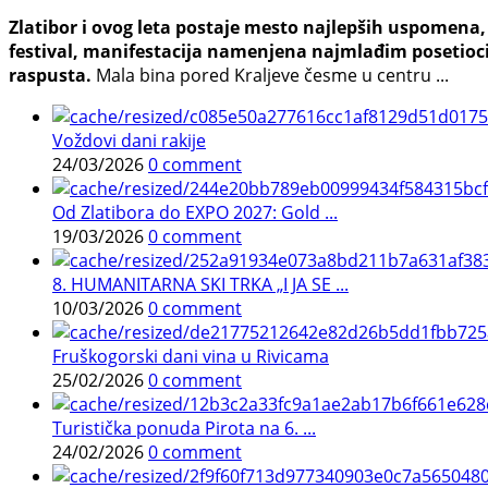
Zlatibor i ovog leta postaje mesto najlepših uspomena, j
festival, manifestacija namenjena najmlađim posetioci
raspusta.
Mala bina pored Kraljeve česme u centru ...
Voždovi dani rakije
24/03/2026
0 comment
Od Zlatibora do EXPO 2027: Gold ...
19/03/2026
0 comment
8. HUMANITARNA SKI TRKA „I JA SE ...
10/03/2026
0 comment
Fruškogorski dani vina u Rivicama
25/02/2026
0 comment
Turistička ponuda Pirota na 6. ...
24/02/2026
0 comment