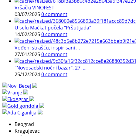
Vršački VINOFEST
03/07/2025
0 comment
U selu Mačkat počela "Pršutijada"
14/02/2025
0 comment
Vođeni strašću, inspirisani ...
27/01/2025
0 comment
"Novosadski noćni bazar", 27. ...
25/12/2024
0 comment
Beograd
Kragujevac