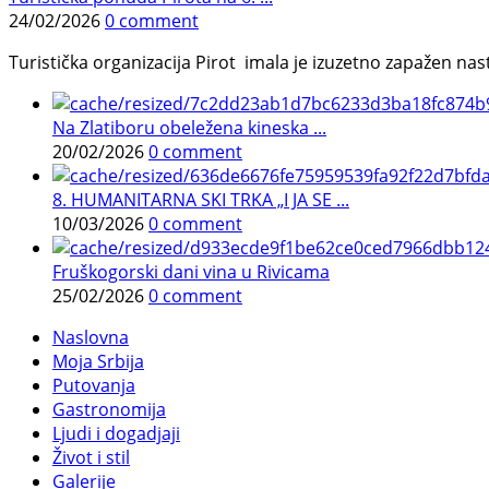
24/02/2026
0 comment
Turistička organizacija Pirot imala je izuzetno zapažen n
Na Zlatiboru obeležena kineska ...
20/02/2026
0 comment
8. HUMANITARNA SKI TRKA „I JA SE ...
10/03/2026
0 comment
Fruškogorski dani vina u Rivicama
25/02/2026
0 comment
Naslovna
Moja Srbija
Putovanja
Gastronomija
Ljudi i dogadjaji
Život i stil
Galerije