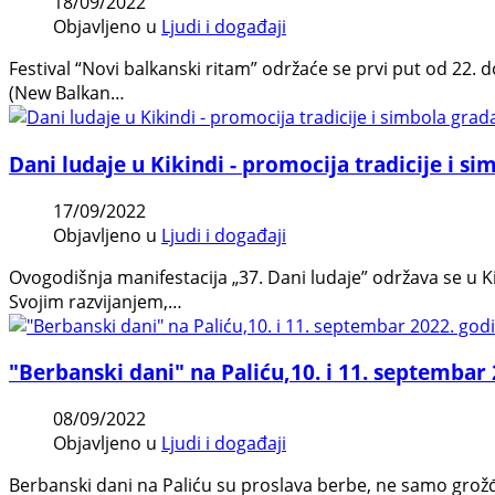
18/09/2022
Objavljeno u
Ljudi i događaji
Festival “Novi balkanski ritam” održaće se prvi put od 22
(New Balkan…
Dani ludaje u Kikindi - promocija tradicije i s
17/09/2022
Objavljeno u
Ljudi i događaji
Ovogodišnja manifestacija „37. Dani ludaje” održava se u Ki
Svojim razvijanjem,…
"Berbanski dani" na Paliću,10. i 11. septembar
08/09/2022
Objavljeno u
Ljudi i događaji
Berbanski dani na Paliću su proslava berbe, ne samo grožđ