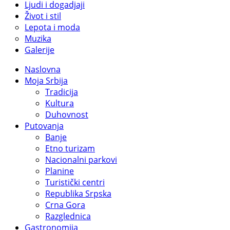
Ljudi i dogadjaji
Život i stil
Lepota i moda
Muzika
Galerije
Naslovna
Moja Srbija
Tradicija
Kultura
Duhovnost
Putovanja
Banje
Etno turizam
Nacionalni parkovi
Planine
Turistički centri
Republika Srpska
Crna Gora
Razglednica
Gastronomija