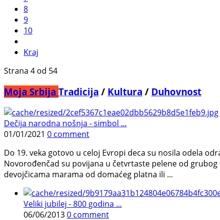
8
9
10
Kraj
Strana 4 od 54
Moja Srbija
Tradicija
/
Kultura
/
Duhovnost
Dečija narodna nošnja - simbol ...
01/01/2021
0 comment
Do 19. veka gotovo u celoj Evropi deca su nosila odela odra
Novorođenčad su povijana u četvrtaste pelene od grubog k
devojčicama marama od domaćeg platna ili ...
Veliki jubilej - 800 godina ...
06/06/2013
0 comment