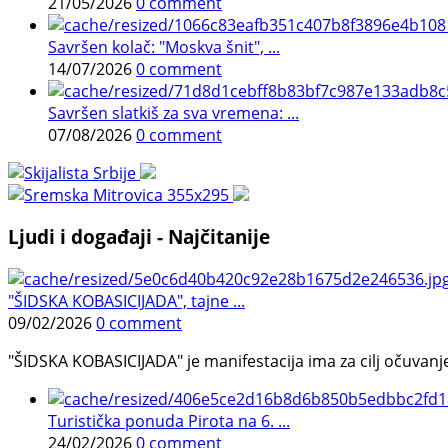
21/05/2026
0 comment
Savršen kolač: "Moskva šnit", ...
14/07/2026
0 comment
Savršen slatkiš za sva vremena: ...
07/08/2026
0 comment
Ljudi i događaji - Najčitanije
"ŠIDSKA KOBASICIJADA", tajne ...
09/02/2026
0 comment
"ŠIDSKA KOBASICIJADA" je manifestacija ima za cilj očuvanje o
Turistička ponuda Pirota na 6. ...
24/02/2026
0 comment