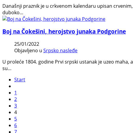
Današnji praznik je u crkvenom kalendaru upisan crvenim, s
duboko…
Boj na Čokešini, herojstvo junaka Podgorine
25/01/2022
Objavljeno u
Srpsko nasleđe
U proleće 1804. godine Prvi srpski ustanak je uzeo maha, a
su…
Start
1
2
3
4
5
6
7