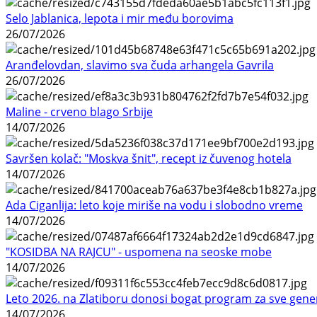
Selo Jablanica, lepota i mir među borovima
26/07/2026
Aranđelovdan, slavimo sva čuda arhangela Gavrila
26/07/2026
Maline - crveno blago Srbije
14/07/2026
Savršen kolač: "Moskva šnit", recept iz čuvenog hotela
14/07/2026
Ada Ciganlija: leto koje miriše na vodu i slobodno vreme
14/07/2026
"KOSIDBA NA RAJCU" - uspomena na seoske mobe
14/07/2026
Leto 2026. na Zlatiboru donosi bogat program za sve gene
14/07/2026