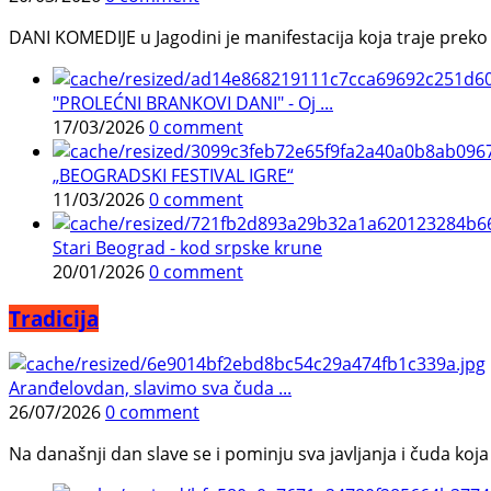
DANI KOMEDIJE u Jagodini je manifestacija koja traje preko p
"PROLEĆNI BRANKOVI DANI" - Oj ...
17/03/2026
0 comment
„BEOGRADSKI FESTIVAL IGRE“
11/03/2026
0 comment
Stari Beograd - kod srpske krune
20/01/2026
0 comment
Tradicija
Aranđelovdan, slavimo sva čuda ...
26/07/2026
0 comment
Na današnji dan slave se i pominju sva javljanja i čuda koja j