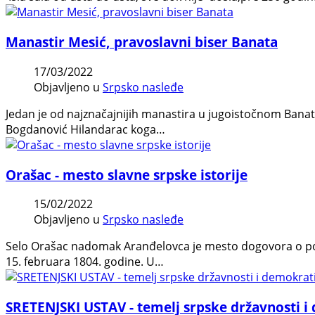
Manastir Mesić, pravoslavni biser Banata
17/03/2022
Objavljeno u
Srpsko nasleđe
Jedan je od najznačajnijih manastira u jugoistočnom Banat
Bogdanović Hilandarac koga…
Orašac - mesto slavne srpske istorije
15/02/2022
Objavljeno u
Srpsko nasleđe
Selo Orašac nadomak Aranđelovca je mesto dogovora o pod
15. februara 1804. godine. U…
SRETENJSKI USTAV - temelj srpske državnosti i