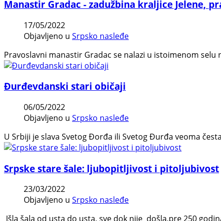
Manastir Gradac - zadužbina kraljice Jelene, p
17/05/2022
Objavljeno u
Srpsko nasleđe
Pravoslavni manastir Gradac se nalazi u istoimenom selu n
Đurđevdanski stari običaji
06/05/2022
Objavljeno u
Srpsko nasleđe
U Srbiji je slava Svetog Đorđa ili Svetog Đurđa veoma če
Srpske stare šale: ljubopitljivost i pitoljubivost
23/03/2022
Objavljeno u
Srpsko nasleđe
Išla šala od usta do usta, sve dok nije došla,pre 250 godina