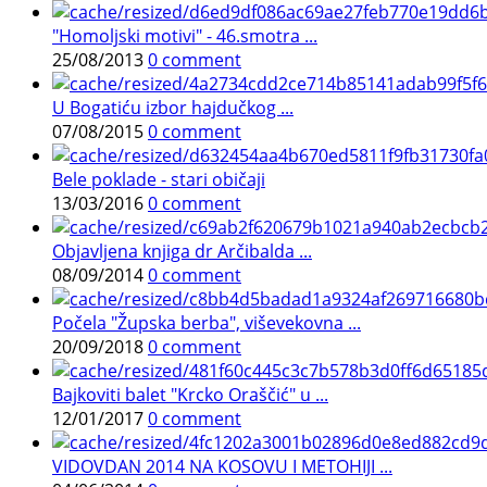
"Homoljski motivi" - 46.smotra ...
25/08/2013
0 comment
U Bogatiću izbor hajdučkog ...
07/08/2015
0 comment
Bele poklade - stari običaji
13/03/2016
0 comment
Objavljena knjiga dr Arčibalda ...
08/09/2014
0 comment
Počela "Župska berba", viševekovna ...
20/09/2018
0 comment
Bajkoviti balet "Krcko Oraščić" u ...
12/01/2017
0 comment
VIDOVDAN 2014 NA KOSOVU I METOHIJI ...