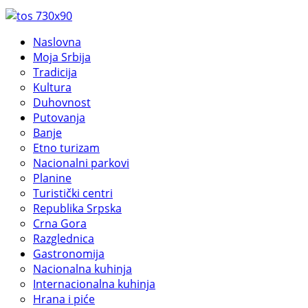
Naslovna
Moja Srbija
Tradicija
Kultura
Duhovnost
Putovanja
Banje
Etno turizam
Nacionalni parkovi
Planine
Turistički centri
Republika Srpska
Crna Gora
Razglednica
Gastronomija
Nacionalna kuhinja
Internacionalna kuhinja
Hrana i piće