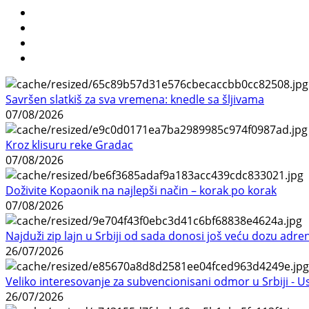
Savršen slatkiš za sva vremena: knedle sa šljivama
07/08/2026
Kroz klisuru reke Gradac
07/08/2026
Doživite Kopaonik na najlepši način – korak po korak
07/08/2026
Najduži zip lajn u Srbiji od sada donosi još veću dozu adre
26/07/2026
Veliko interesovanje za subvencionisani odmor u Srbiji - 
26/07/2026