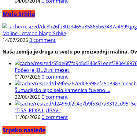
04/06/2014
0 comment
Moja Srbija
Maline - crveno blago Srbije
14/07/2026
0 comment
Naša zemlja je druga u svetu po proizvodnji malina. Ovi
Počeo je JUL žitni mesec
01/07/2026
0 comment
Šumadijsko lepo selo Kamenica čuveno ...
22/06/2026
0 comment
"TISA, REKA LjUBAVI"
11/06/2026
0 comment
Srpsko nasleđe