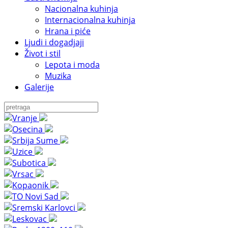
Nacionalna kuhinja
Internacionalna kuhinja
Hrana i piće
Ljudi i dogadjaji
Život i stil
Lepota i moda
Muzika
Galerije