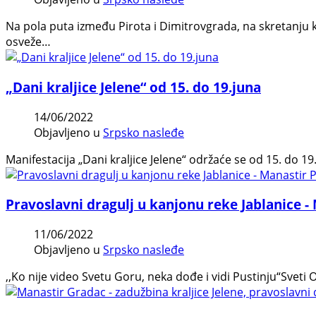
Na pola puta između Pirota i Dimitrovgrada, na skretanju 
osveže…
„Dani kraljice Jelene“ od 15. do 19.juna
14/06/2022
Objavljeno u
Srpsko nasleđe
Manifestacija „Dani kraljice Jelene“ održaće se od 15. do 1
Pravoslavni dragulj u kanjonu reke Jablanice -
11/06/2022
Objavljeno u
Srpsko nasleđe
,,Ko nije video Svetu Goru, neka dođe i vidi Pustinju“Sveti