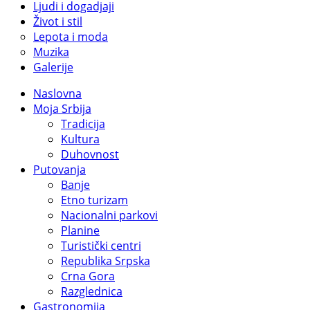
Ljudi i dogadjaji
Život i stil
Lepota i moda
Muzika
Galerije
Naslovna
Moja Srbija
Tradicija
Kultura
Duhovnost
Putovanja
Banje
Etno turizam
Nacionalni parkovi
Planine
Turistički centri
Republika Srpska
Crna Gora
Razglednica
Gastronomija