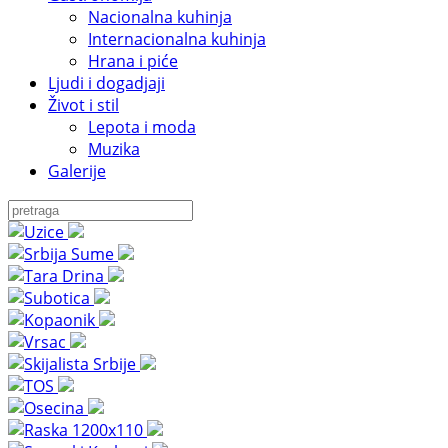
Nacionalna kuhinja
Internacionalna kuhinja
Hrana i piće
Ljudi i dogadjaji
Život i stil
Lepota i moda
Muzika
Galerije