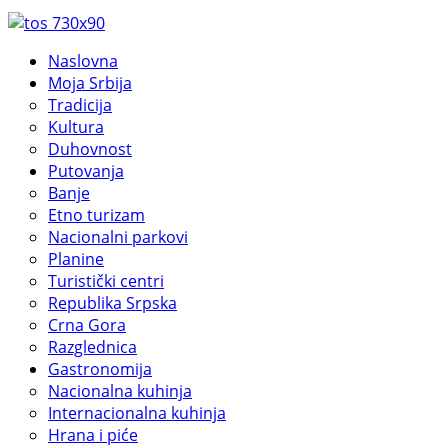
Naslovna
Moja Srbija
Tradicija
Kultura
Duhovnost
Putovanja
Banje
Etno turizam
Nacionalni parkovi
Planine
Turistički centri
Republika Srpska
Crna Gora
Razglednica
Gastronomija
Nacionalna kuhinja
Internacionalna kuhinja
Hrana i piće