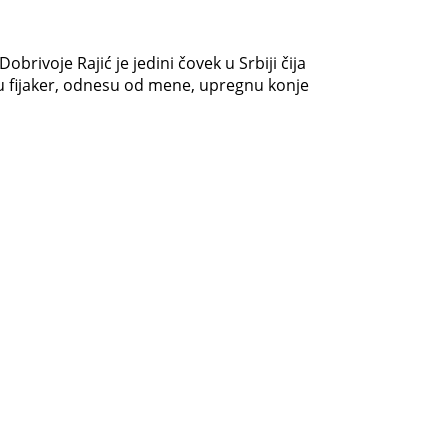
Dobrivoje Rajić je jedini čovek u Srbiji čija
esu fijaker, odnesu od mene, upregnu konje