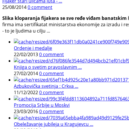
Fijaker stari ulicama luta - ...
25/08/2014
0 comment
Slika kloparanja fijakera se sve ređe viđam banatskim 
firma ima sertifikatat ministarstva ekonomije za izradu i 
- to je ljudima u cilju ...
Ordenje i medalje
22/02/2013
0 comment
Knjiga o svetim pravoslavnim ...
27/02/2014
0 comment
Azbukovička svetinja : Crkva ...
11/12/2022
0 comment
Promocija Srbije u Moskvi
23/03/2016
0 comment
Obeležavanje jubileja u Kragujevcu ...