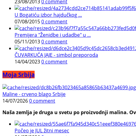
23/08/2013
0 comment
U Bogatiću izbor hajdučkog ...
07/08/2015
0 comment
Premijera "Ženidbe i udadbe" u ...
05/11/2013
0 comment
ČUVARKUĆA JAJE - simbol preporoda
14/04/2023
0 comment
Moja Srbija
Maline - crveno blago Srbije
14/07/2026
0 comment
Naša zemlja je druga u svetu po proizvodnji malina. Ovi
Počeo je JUL žitni mesec