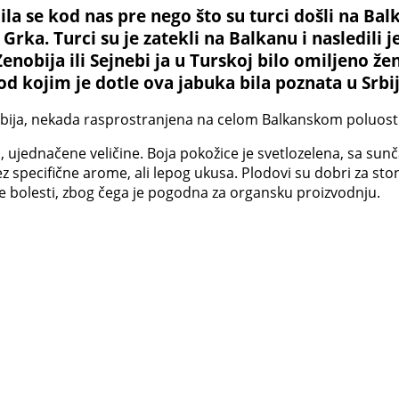
ila se kod nas pre nego što su turci došli na Ba
 Grka. Turci su je zatekli na Balkanu i nasledili 
Zenobija ili Sejnebi ja u Turskoj bilo omiljeno že
d kojim je dotle ova jabuka bila poznata u Srbij
bija, nekada rasprostranjena na celom Balkanskom poluost
i, ujednačene veličine. Boja pokožice je svetlozelena, sa su
z specifične arome, ali lepog ukusa. Plodovi su dobri za sto
ne bolesti, zbog čega je pogodna za organsku proizvodnju.