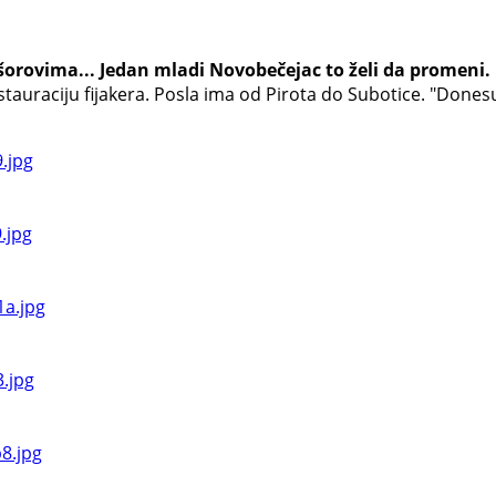
šorovima... Jedan mladi Novobečejac to želi da promeni.
restauraciju fijakera. Posla ima od Pirota do Subotice. "Don