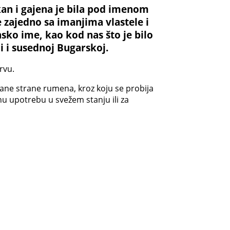
lkan i gajena je bila pod imenom
je zajedno sa imanjima vlastele i
nsko ime, kao kod nas što je bilo
i i susednoj Bugarskoj.
rvu.
nčane strane rumena, kroz koju se probija
nu upotrebu u svežem stanju ili za