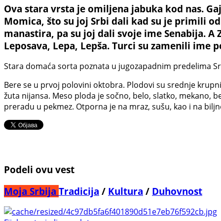
Ova stara vrsta je omiljena jabuka kod nas. Gaj
Momica, što su joj Srbi dali kad su je primili od
manastira, pa su joj dali svoje ime Senabija. A 
Leposava, Lepa, Lepša. Turci su zamenili ime po
Stara domaća sorta poznata u jugozapadnim predelima Sr
Bere se u prvoj polovini oktobra. Plodovi su srednje krupn
žuta nijansa. Meso ploda je sočno, belo, slatko, mekano, be
preradu u pekmez. Otporna je na mraz, sušu, kao i na bilj
Podeli ovu vest
Moja Srbija
Tradicija
/
Kultura
/
Duhovnost