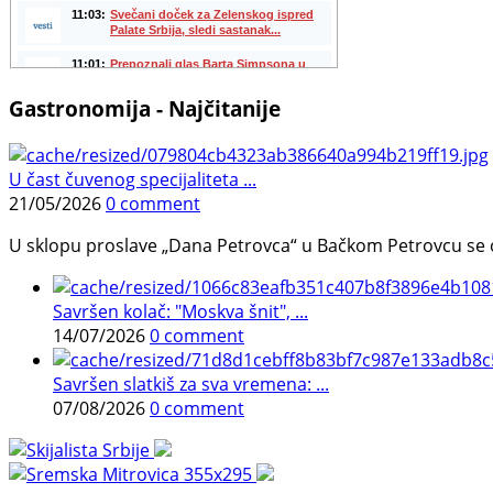
Gastronomija - Najčitanije
U čast čuvenog specijaliteta ...
21/05/2026
0 comment
U sklopu proslave „Dana Petrovca“ u Bačkom Petrovcu se održa
Savršen kolač: "Moskva šnit", ...
14/07/2026
0 comment
Savršen slatkiš za sva vremena: ...
07/08/2026
0 comment