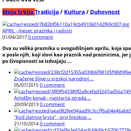
Moja Srbija
Tradicija
/
Kultura
/
Duhovnost
APRIL - mesec praznika i radosti
01/04/2017
0 comment
Dva su velika praznika u ovogodišnjem aprilu, koja sp
a posle njih, koji slovi kao praznik nad praznicima, jer
po živopisnosti se izdvajaju ...
Značenje šljive u srpskoj narodnoj ...
05/07/2015
0 comment
Amidžin konak - najstarija zgrada ...
20/09/2013
0 comment
"Kod zlatnog krsta" - prvi bioskop ...
21/10/2014
0 comment