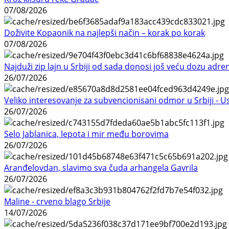
07/08/2026
Doživite Kopaonik na najlepši način – korak po korak
07/08/2026
Najduži zip lajn u Srbiji od sada donosi još veću dozu adre
26/07/2026
Veliko interesovanje za subvencionisani odmor u Srbiji - 
26/07/2026
Selo Jablanica, lepota i mir među borovima
26/07/2026
Aranđelovdan, slavimo sva čuda arhangela Gavrila
26/07/2026
Maline - crveno blago Srbije
14/07/2026