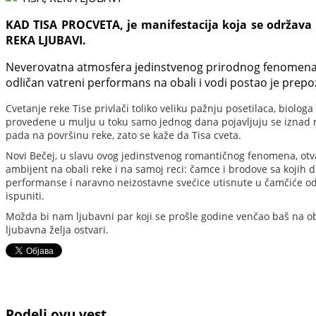
KAD TISA PROCVETA, je manifestacija koja se održav
REKA LJUBAVI.
Neverovatna atmosfera jedinstvenog prirodnog fenomena cvet
odličan vatreni performans na obali i vodi postao je prepoz
Cvetanje reke Tise privlači toliko veliku pažnju posetilaca, biolog
provedene u mulju u toku samo jednog dana pojavljuju se iznad reke
pada na površinu reke, zato se kaže da Tisa cveta.
Novi Bečej, u slavu ovog jedinstvenog romantičnog fenomena, otva
ambijent na obali reke i na samoj reci: čamce i brodove sa kojih
performanse i naravno neizostavne svećice utisnute u čamčiće od l
ispuniti.
Možda bi nam ljubavni par koji se prošle godine venčao baš na oba
ljubavna želja ostvari.
Podeli ovu vest