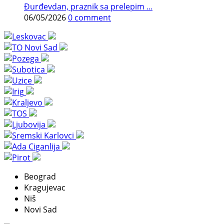
Đurđevdan, praznik sa prelepim ...
06/05/2026
0 comment
Beograd
Kragujevac
Niš
Novi Sad