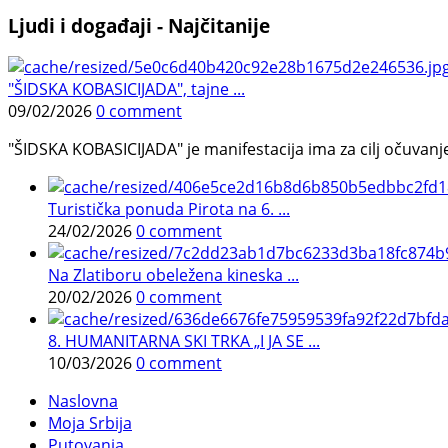
Ljudi i događaji - Najčitanije
"ŠIDSKA KOBASICIJADA", tajne ...
09/02/2026
0 comment
"ŠIDSKA KOBASICIJADA" je manifestacija ima za cilj očuvanje o
Turistička ponuda Pirota na 6. ...
24/02/2026
0 comment
Na Zlatiboru obeležena kineska ...
20/02/2026
0 comment
8. HUMANITARNA SKI TRKA „I JA SE ...
10/03/2026
0 comment
Naslovna
Moja Srbija
Putovanja