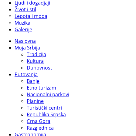
Ljudi i dogadjaji
Život i stil
Lepota i moda
Muzika
Galerije
Naslovna
Moja Srbija
Tradicija
Kultura
Duhovnost
Putovanja
Banje
Etno turizam
Nacionalni parkovi
Planine
Turistički centri
Republika Srpska
Crna Gora
Razglednica
Gastronomija