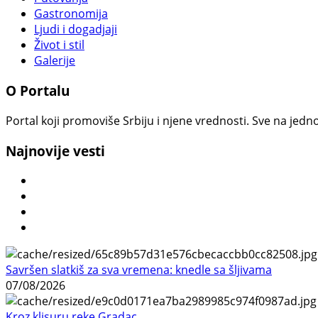
Gastronomija
Ljudi i dogadjaji
Život i stil
Galerije
O Portalu
Portal koji promoviše Srbiju i njene vrednosti. Sve na jedno
Najnovije vesti
Savršen slatkiš za sva vremena: knedle sa šljivama
07/08/2026
Kroz klisuru reke Gradac