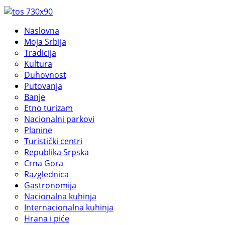
Naslovna
Moja Srbija
Tradicija
Kultura
Duhovnost
Putovanja
Banje
Etno turizam
Nacionalni parkovi
Planine
Turistički centri
Republika Srpska
Crna Gora
Razglednica
Gastronomija
Nacionalna kuhinja
Internacionalna kuhinja
Hrana i piće