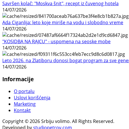
Savršen kolač: "Moskva šnit", recept iz čuvenog hotela
14/07/2026
Ada Ciganlija: leto koje miriše na vodu i slobodno vreme
14/07/2026
"KOSIDBA NA RAJCU" - uspomena na seoske mobe
14/07/2026
Leto 2026. na Zlatiboru donosi bogat program za sve gene
14/07/2026
Informacije
O portalu
Uslovi korišćenja
Marketing
Kontakt
Copyright © 2026 Srbiju volimo. All Rights Reserved.
Developed by
studiopetrov.com