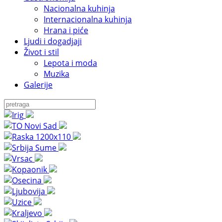
Nacionalna kuhinja
Internacionalna kuhinja
Hrana i piće
Ljudi i dogadjaji
Život i stil
Lepota i moda
Muzika
Galerije