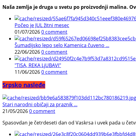
Naša zemlja je druga u svetu po proizvodnji malina. Ovi
Počeo je JUL žitni mesec
01/07/2026
0 comment
Šumadijsko lepo selo Kamenica čuveno ...
22/06/2026
0 comment
"TISA, REKA LjUBAVI"
11/06/2026
0 comment
Srpsko nasleđe
Stari narodni običaji za praznik ...
21/05/2026
0 comment
Spasovdan je četrdeseti dan od Vaskrsa i uvek pada u četvrtak.