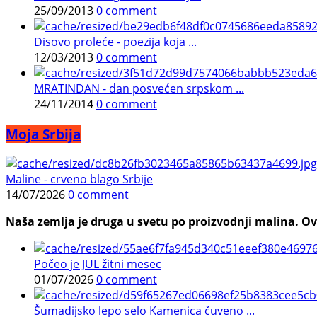
25/09/2013
0 comment
Disovo proleće - poezija koja ...
12/03/2013
0 comment
MRATINDAN - dan posvećen srpskom ...
24/11/2014
0 comment
Moja Srbija
Maline - crveno blago Srbije
14/07/2026
0 comment
Naša zemlja je druga u svetu po proizvodnji malina. Ovi
Počeo je JUL žitni mesec
01/07/2026
0 comment
Šumadijsko lepo selo Kamenica čuveno ...