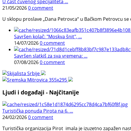
U čast čuvenog specijaliteta ...
21/05/2026
0 comment
U sklopu proslave „Dana Petrovca“ u Bačkom Petrovcu se održa
Savršen kolač: "Moskva šnit", ...
14/07/2026
0 comment
Savršen slatkiš za sva vremena: ...
07/08/2026
0 comment
Ljudi i događaji - Najčitanije
Turistička ponuda Pirota na 6. ...
24/02/2026
0 comment
Turistička organizacija Pirot imala je izuzetno zapažen n