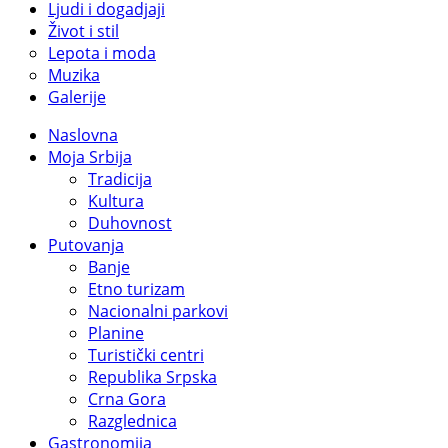
Ljudi i dogadjaji
Život i stil
Lepota i moda
Muzika
Galerije
Naslovna
Moja Srbija
Tradicija
Kultura
Duhovnost
Putovanja
Banje
Etno turizam
Nacionalni parkovi
Planine
Turistički centri
Republika Srpska
Crna Gora
Razglednica
Gastronomija