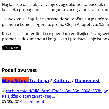
Naglasio je da je objavljivanje ovog dokumenta početak nas
koloseka propagande, ali i organizovanog zaborava "u kome 
"U svakom slučaju biće korisno da se pročita šta je Poćorek
plamen u kome je izgorelo, prema Olegu Ajrapetovu, 9,5 mili
Kusturica je potvrdio da će povodom godišnjice Prvog svets
promocije dokumenata i knjiga, kao i predstavljanje isti
Podeli ovu vest
Moja Srbija
Tradicija
/
Kultura
/
Duhovnost
Kalajdžijski stari zanat - sjaj ...
09/05/2014
0 comment