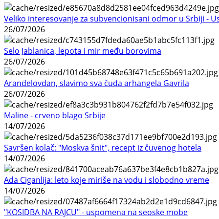
Veliko interesovanje za subvencionisani odmor u Srbiji - 
26/07/2026
Selo Jablanica, lepota i mir među borovima
26/07/2026
Aranđelovdan, slavimo sva čuda arhangela Gavrila
26/07/2026
Maline - crveno blago Srbije
14/07/2026
Savršen kolač: "Moskva šnit", recept iz čuvenog hotela
14/07/2026
Ada Ciganlija: leto koje miriše na vodu i slobodno vreme
14/07/2026
"KOSIDBA NA RAJCU" - uspomena na seoske mobe