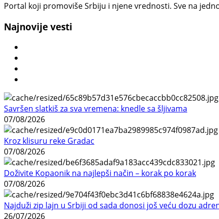
Portal koji promoviše Srbiju i njene vrednosti. Sve na jedno
Najnovije vesti
Savršen slatkiš za sva vremena: knedle sa šljivama
07/08/2026
Kroz klisuru reke Gradac
07/08/2026
Doživite Kopaonik na najlepši način – korak po korak
07/08/2026
Najduži zip lajn u Srbiji od sada donosi još veću dozu adre
26/07/2026