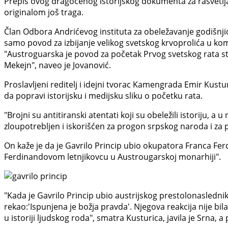
Prepis ovog dragocenog istorijskog dokumenta za rasvetlja
originalom još traga.
Član Odbora Andrićevog instituta za obeležavanje godišnjic
samo povod za izbijanje velikog svetskog krvoprolića u kome 
"Austroguarska je povod za početak Prvog svetskog rata stavi
Mekejn", naveo je Jovanović.
Proslavljeni reditelj i idejni tvorac Kamengrada Emir Kust
da popravi istorijsku i medijsku sliku o početku rata.
"Brojni su antitiranski atentati koji su obeležili istoriju, a
zloupotrebljen i iskorišćen za progon srpskog naroda i za p
On kaže je da je Gavrilo Princip ubio okupatora Franca Ferd
Ferdinandovom letnjikovcu u Austrougarskoj monarhiji".
"Kada je Gavrilo Princip ubio austrijskog prestolonasledn
rekao:'Ispunjena je božja pravda'. Njegova reakcija nije bil
u istoriji ljudskog roda", smatra Kusturica, javila je Srna, a