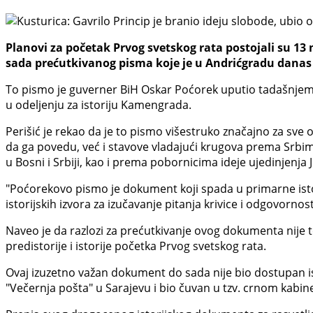
Planovi za početak Prvog svetskog rata postojali su 13 m
sada prećutkivanog pisma koje je u Andrićgradu danas p
To pismo je guverner BiH Oskar Poćorek uputio tadašnjem 
u odeljenju za istoriju Kamengrada.
Perišić je rekao da je to pismo višestruko značajno za sv
da ga povedu, već i stavove vladajući krugova prema Srb
u Bosni i Srbiji, kao i prema pobornicima ideje ujedinjenja 
"Poćorekovo pismo je dokument koji spada u primarne istor
istorijskih izvora za izučavanje pitanja krivice i odgovornos
Naveo je da razlozi za prećutkivanje ovog dokumenta nije t
predistorije i istorije početka Prvog svetskog rata.
Ovaj izuzetno važan dokument do sada nije bio dostupan ist
"Večernja pošta" u Sarajevu i bio čuvan u tzv. crnom kabinet