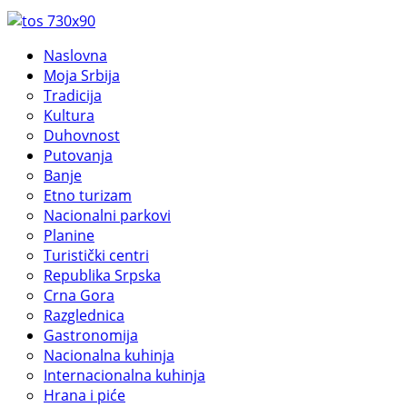
Naslovna
Moja Srbija
Tradicija
Kultura
Duhovnost
Putovanja
Banje
Etno turizam
Nacionalni parkovi
Planine
Turistički centri
Republika Srpska
Crna Gora
Razglednica
Gastronomija
Nacionalna kuhinja
Internacionalna kuhinja
Hrana i piće