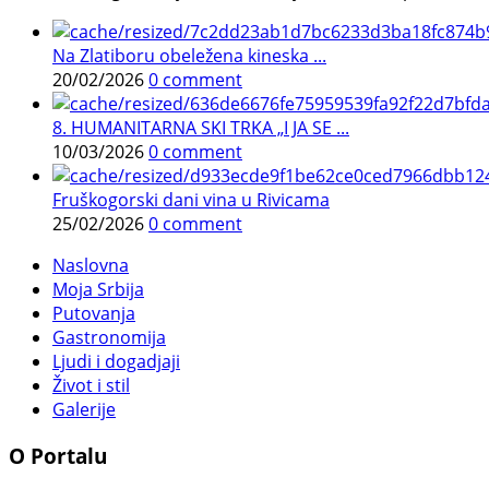
Na Zlatiboru obeležena kineska ...
20/02/2026
0 comment
8. HUMANITARNA SKI TRKA „I JA SE ...
10/03/2026
0 comment
Fruškogorski dani vina u Rivicama
25/02/2026
0 comment
Naslovna
Moja Srbija
Putovanja
Gastronomija
Ljudi i dogadjaji
Život i stil
Galerije
O Portalu