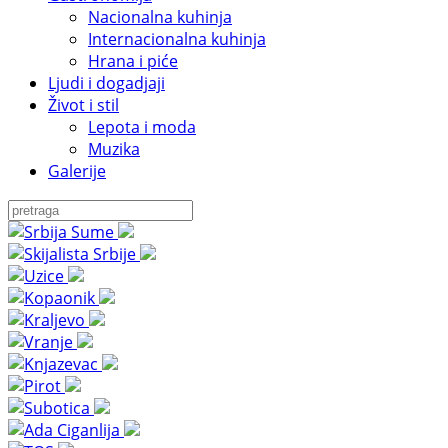
Nacionalna kuhinja
Internacionalna kuhinja
Hrana i piće
Ljudi i dogadjaji
Život i stil
Lepota i moda
Muzika
Galerije