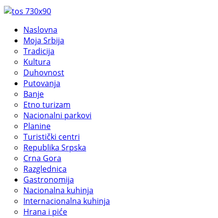
Naslovna
Moja Srbija
Tradicija
Kultura
Duhovnost
Putovanja
Banje
Etno turizam
Nacionalni parkovi
Planine
Turistički centri
Republika Srpska
Crna Gora
Razglednica
Gastronomija
Nacionalna kuhinja
Internacionalna kuhinja
Hrana i piće