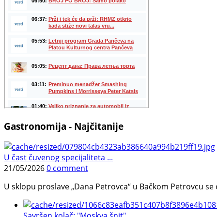
Gastronomija - Najčitanije
U čast čuvenog specijaliteta ...
21/05/2026
0 comment
U sklopu proslave „Dana Petrovca“ u Bačkom Petrovcu se održa
Savršen kolač: "Moskva šnit", ...