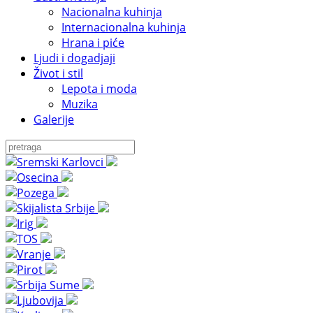
Nacionalna kuhinja
Internacionalna kuhinja
Hrana i piće
Ljudi i dogadjaji
Život i stil
Lepota i moda
Muzika
Galerije