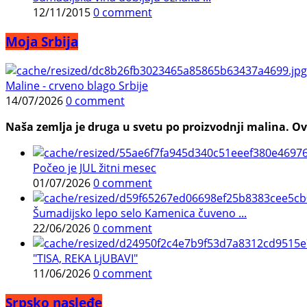
12/11/2015
0 comment
Moja Srbija
Maline - crveno blago Srbije
14/07/2026
0 comment
Naša zemlja je druga u svetu po proizvodnji malina. Ovi
Počeo je JUL žitni mesec
01/07/2026
0 comment
Šumadijsko lepo selo Kamenica čuveno ...
22/06/2026
0 comment
"TISA, REKA LjUBAVI"
11/06/2026
0 comment
Srpsko nasleđe