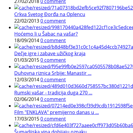
27/02/2018
0 comment
Crkva Svetog Đorđa na Oplencu
22/02/2013
0 comment
Hoćemo li u Šabac na vašar?
18/09/2014
0 comment
Dečje igre i zabave užičkog kraja
01/03/2015
0 comment
Duhovna riznica Srbije: Manastir ...
12/03/2014
0 comment
Rumski vašar - tradicija duga 270 ...
02/06/2014
0 comment
Film "ENKLAVA" premijerno danas u ...
17/03/2015
0 comment
Šumadijska vina dobijaju oznaku ...