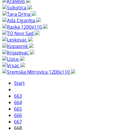
Start
663
664
665
666
667
668