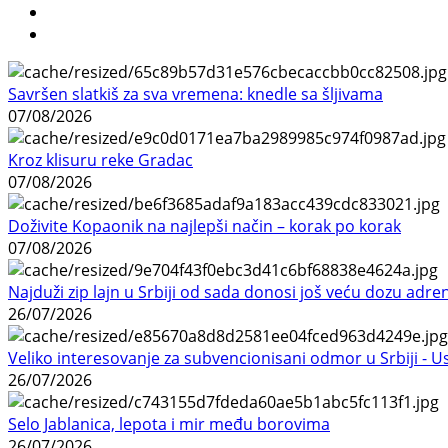
Savršen slatkiš za sva vremena: knedle sa šljivama
07/08/2026
Kroz klisuru reke Gradac
07/08/2026
Doživite Kopaonik na najlepši način – korak po korak
07/08/2026
Najduži zip lajn u Srbiji od sada donosi još veću dozu adre
26/07/2026
Veliko interesovanje za subvencionisani odmor u Srbiji - 
26/07/2026
Selo Jablanica, lepota i mir među borovima
26/07/2026