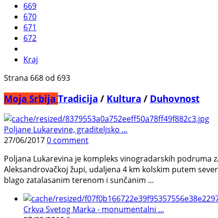
669
670
671
672
Kraj
Strana 668 od 693
Moja Srbija
Tradicija
/
Kultura
/
Duhovnost
Poljane Lukarevine, graditeljsko ...
27/06/2017
0 comment
Poljana Lukarevina je kompleks vinogradarskih podruma za
Aleksandrovačkoj župi, udaljena 4 km kolskim putem sever
blago zatalasanim terenom i sunčanim ...
Crkva Svetog Marka - monumentalni ...