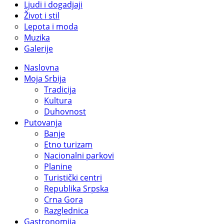
Ljudi i dogadjaji
Život i stil
Lepota i moda
Muzika
Galerije
Naslovna
Moja Srbija
Tradicija
Kultura
Duhovnost
Putovanja
Banje
Etno turizam
Nacionalni parkovi
Planine
Turistički centri
Republika Srpska
Crna Gora
Razglednica
Gastronomija