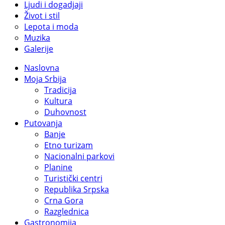
Ljudi i dogadjaji
Život i stil
Lepota i moda
Muzika
Galerije
Naslovna
Moja Srbija
Tradicija
Kultura
Duhovnost
Putovanja
Banje
Etno turizam
Nacionalni parkovi
Planine
Turistički centri
Republika Srpska
Crna Gora
Razglednica
Gastronomija