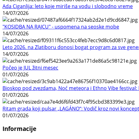
Ada Ciganlija: leto koje miriše na vodu i slobodno vreme
14/07/2026
"KOSIDBA NA RAJCU" - uspomena na seoske mobe
14/07/2026
Leto 2026. na Zlatiboru donosi bogat program za sve gene
14/07/2026
Počeo je JUL žitni mesec
01/07/2026
Bioskop pod zvezdama, Noć meteora i Ethno Vibe festival: 
01/07/2026
Ritam grada koji pulsar „LAGÁNO“: Vodič kroz novi koncep
01/07/2026
Informacije