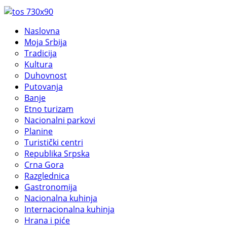
Naslovna
Moja Srbija
Tradicija
Kultura
Duhovnost
Putovanja
Banje
Etno turizam
Nacionalni parkovi
Planine
Turistički centri
Republika Srpska
Crna Gora
Razglednica
Gastronomija
Nacionalna kuhinja
Internacionalna kuhinja
Hrana i piće