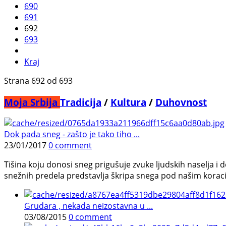
690
691
692
693
Kraj
Strana 692 od 693
Moja Srbija
Tradicija
/
Kultura
/
Duhovnost
Dok pada sneg - zašto je tako tiho ...
23/01/2017
0 comment
Tišina koju donosi sneg prigušuje zvuke ljudskih naselja i d
snežnih predela predstavlja škripa snega pod našim korac
Grudara , nekada neizostavna u ...
03/08/2015
0 comment