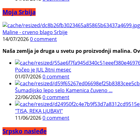
Moja Srbija
Maline - crveno blago Srbije
14/07/2026
0 comment
Naša zemlja je druga u svetu po proizvodnji malina. Ovi
Počeo je JUL žitni mesec
01/07/2026
0 comment
Šumadijsko lepo selo Kamenica čuveno ...
22/06/2026
0 comment
"TISA, REKA LjUBAVI"
11/06/2026
0 comment
Srpsko nasleđe