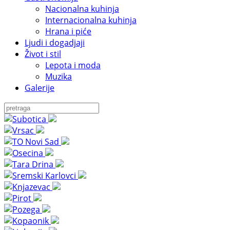
Nacionalna kuhinja
Internacionalna kuhinja
Hrana i piće
Ljudi i dogadjaji
Život i stil
Lepota i moda
Muzika
Galerije