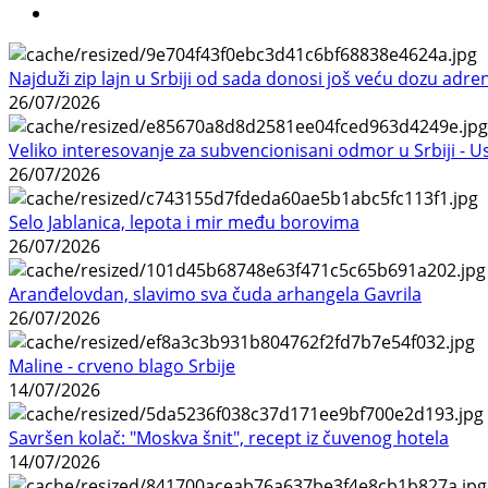
Najduži zip lajn u Srbiji od sada donosi još veću dozu adre
26/07/2026
Veliko interesovanje za subvencionisani odmor u Srbiji - 
26/07/2026
Selo Jablanica, lepota i mir među borovima
26/07/2026
Aranđelovdan, slavimo sva čuda arhangela Gavrila
26/07/2026
Maline - crveno blago Srbije
14/07/2026
Savršen kolač: "Moskva šnit", recept iz čuvenog hotela
14/07/2026