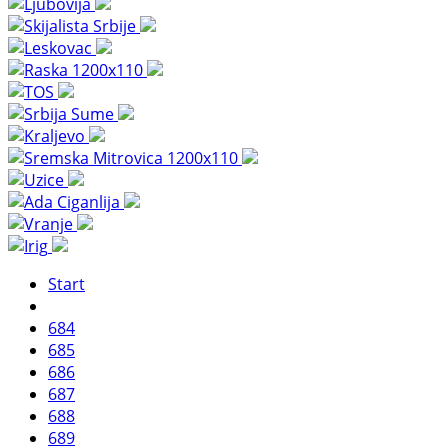
Start
684
685
686
687
688
689