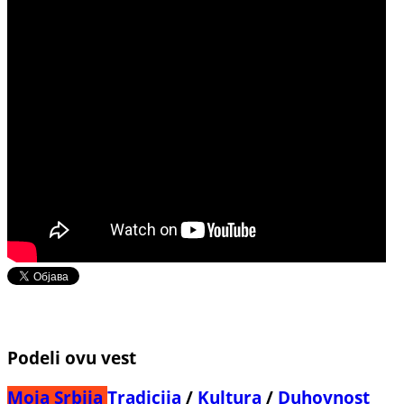
Podeli ovu vest
Moja Srbija
Tradicija
/
Kultura
/
Duhovnost