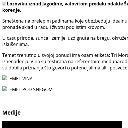
U Lozoviku iznad Jagodine, valovitom predelu odakle Šu
korenje.
Smeštena na prelepim padinama koje obezbeduju idealnu iz
pronade sklad u radu i životu pod istim krovom.
U cast prirode, sunca i zemlje, uzdignuta na bregu, okruže
iskušenjima.
Temet trenutno u svojoj ponudi ima osam etiketa: Tri Morav
iznenadenja. Vina su testirana na referentnim medunarodni
su dobila priznanja što govori o potencijalima ali i posve
Medije