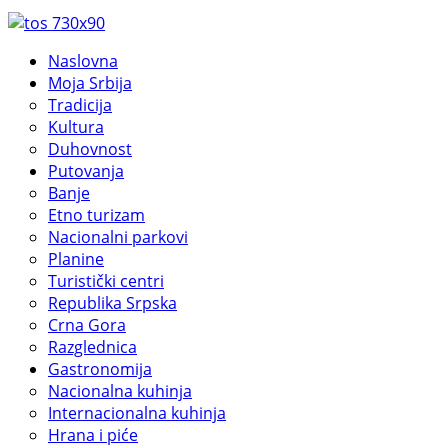
Naslovna
Moja Srbija
Tradicija
Kultura
Duhovnost
Putovanja
Banje
Etno turizam
Nacionalni parkovi
Planine
Turistički centri
Republika Srpska
Crna Gora
Razglednica
Gastronomija
Nacionalna kuhinja
Internacionalna kuhinja
Hrana i piće