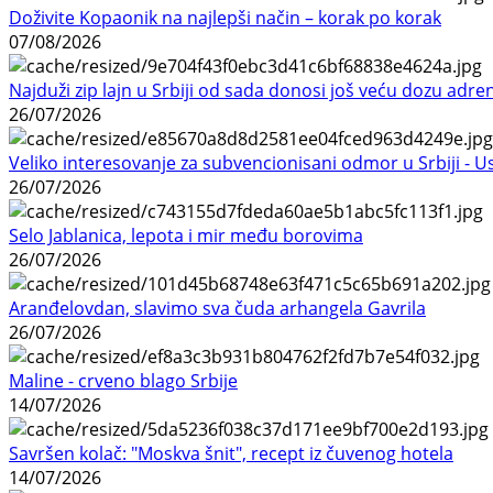
Doživite Kopaonik na najlepši način – korak po korak
07/08/2026
Najduži zip lajn u Srbiji od sada donosi još veću dozu adre
26/07/2026
Veliko interesovanje za subvencionisani odmor u Srbiji - 
26/07/2026
Selo Jablanica, lepota i mir među borovima
26/07/2026
Aranđelovdan, slavimo sva čuda arhangela Gavrila
26/07/2026
Maline - crveno blago Srbije
14/07/2026
Savršen kolač: "Moskva šnit", recept iz čuvenog hotela
14/07/2026