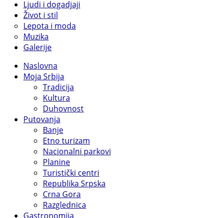
Ljudi i dogadjaji
Život i stil
Lepota i moda
Muzika
Galerije
Naslovna
Moja Srbija
Tradicija
Kultura
Duhovnost
Putovanja
Banje
Etno turizam
Nacionalni parkovi
Planine
Turistički centri
Republika Srpska
Crna Gora
Razglednica
Gastronomija