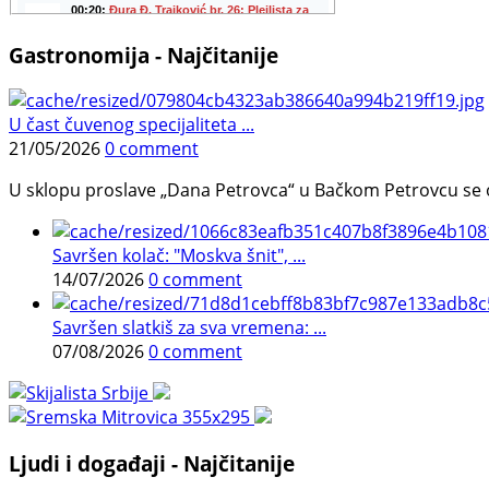
Gastronomija - Najčitanije
U čast čuvenog specijaliteta ...
21/05/2026
0 comment
U sklopu proslave „Dana Petrovca“ u Bačkom Petrovcu se održa
Savršen kolač: "Moskva šnit", ...
14/07/2026
0 comment
Savršen slatkiš za sva vremena: ...
07/08/2026
0 comment
Ljudi i događaji - Najčitanije