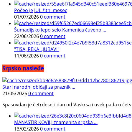
Počeo je JUL žitni mesec
01/07/2026
0 comment
Šumadijsko lepo selo Kamenica čuveno ...
22/06/2026
0 comment
"TISA, REKA LjUBAVI"
11/06/2026
0 comment
Srpsko nasleđe
Stari narodni običaji za praznik ...
21/05/2026
0 comment
Spasovdan je četrdeseti dan od Vaskrsa i uvek pada u četvrtak.
MANASTIR KOVILJ znamenita srpska ...
13/02/2026
0 comment