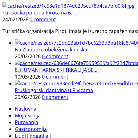
Turistička ponuda Pirota na 6. ...
24/02/2026
0 comment
Turistička organizacija Pirot imala je izuzetno zapažen n
Na Zlatiboru obeležena kineska ...
20/02/2026
0 comment
8. HUMANITARNA SKI TRKA „I JA SE ...
10/03/2026
0 comment
Fruškogorski dani vina u Rivicama
25/02/2026
0 comment
Naslovna
Moja Srbija
Putovanja
Gastronomija
Ljudi i dogadjaji