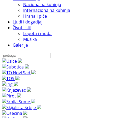
Nacionalna kuhinja
Internacionalna kuhinja
Hrana i piće
Ljudi i dogadjaji
Život i stil
Lepota i moda
Muzika
Galerije