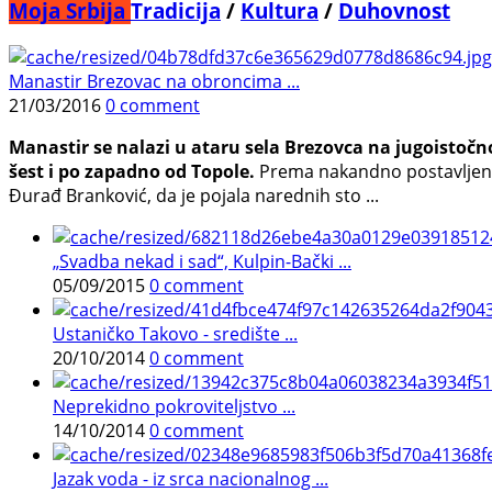
Moja Srbija
Tradicija
/
Kultura
/
Duhovnost
Manastir Brezovac na obroncima ...
21/03/2016
0 comment
Manastir se nalazi u ataru sela Brezovca na jugoistoč
šest i po zapadno od Topole.
Prema nakandno postavljenom
Đurađ Branković, da je pojala narednih sto ...
„Svadba nekad i sad“, Kulpin-Bački ...
05/09/2015
0 comment
Ustaničko Takovo - središte ...
20/10/2014
0 comment
Neprekidno pokroviteljstvo ...
14/10/2014
0 comment
Jazak voda - iz srca nacionalnog ...