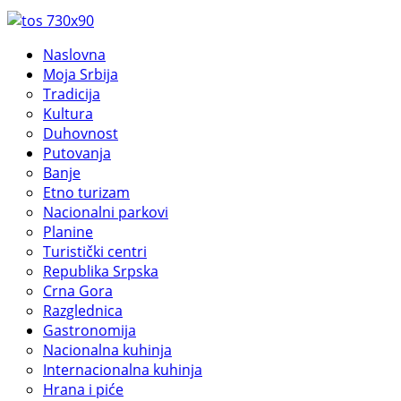
Naslovna
Moja Srbija
Tradicija
Kultura
Duhovnost
Putovanja
Banje
Etno turizam
Nacionalni parkovi
Planine
Turistički centri
Republika Srpska
Crna Gora
Razglednica
Gastronomija
Nacionalna kuhinja
Internacionalna kuhinja
Hrana i piće