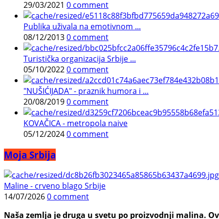
29/03/2021
0 comment
Publika uživala na emotivnom ...
08/12/2013
0 comment
Turistička organizacija Srbije ...
05/10/2022
0 comment
"NUŠIĆIJADA" - praznik humora i ...
20/08/2019
0 comment
KOVAČICA - metropola naive
05/12/2024
0 comment
Moja Srbija
Maline - crveno blago Srbije
14/07/2026
0 comment
Naša zemlja je druga u svetu po proizvodnji malina. Ovi