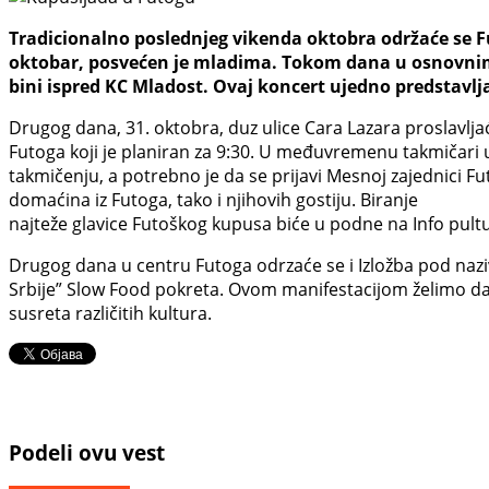
Tradicionalno poslednjeg vikenda oktobra održaće se Fut
oktobar, posvećen je mladima. Tokom dana u osnovnim š
bini ispred KC Mladost. Ovaj koncert ujedno predstavl
Drugog dana, 31. oktobra, duz ulice Cara Lazara proslavlj
Futoga koji je planiran za 9:30. U međuvremenu takmičari
takmičenju, a potrebno je da se prijavi Mesnoj zajednici F
domaćina iz Futoga, tako i njihovih gostiju. Biranje
najteže glavice Futoškog kupusa biće u podne na Info pult
Drugog dana u centru Futoga odrzaće se i Izložba pod naziv
Srbije” Slow Food pokreta. Ovom manifestacijom želimo da
susreta različitih kultura.
Podeli ovu vest