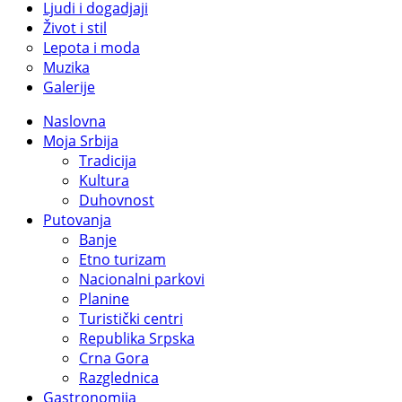
Ljudi i dogadjaji
Život i stil
Lepota i moda
Muzika
Galerije
Naslovna
Moja Srbija
Tradicija
Kultura
Duhovnost
Putovanja
Banje
Etno turizam
Nacionalni parkovi
Planine
Turistički centri
Republika Srpska
Crna Gora
Razglednica
Gastronomija