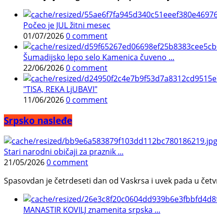
Počeo je JUL žitni mesec
01/07/2026
0 comment
Šumadijsko lepo selo Kamenica čuveno ...
22/06/2026
0 comment
"TISA, REKA LjUBAVI"
11/06/2026
0 comment
Srpsko nasleđe
Stari narodni običaji za praznik ...
21/05/2026
0 comment
Spasovdan je četrdeseti dan od Vaskrsa i uvek pada u četvrtak.
MANASTIR KOVILJ znamenita srpska ...