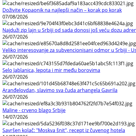
Doživite Kopaonik na najlepši način – korak po korak
07/08/2026
Najduži zip lajn u Srbiji od sada donosi još veću dozu adre
26/07/2026
Veliko interesovanje za subvencionisani odmor u Srbiji - 
26/07/2026
Selo Jablanica, lepota i mir među borovima
26/07/2026
Aranđelovdan, slavimo sva čuda arhangela Gavrila
26/07/2026
Maline - crveno blago Srbije
14/07/2026
Savršen kolač: "Moskva šnit", recept iz čuvenog hotela