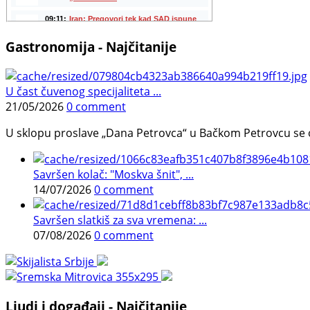
Gastronomija - Najčitanije
U čast čuvenog specijaliteta ...
21/05/2026
0 comment
U sklopu proslave „Dana Petrovca“ u Bačkom Petrovcu se održa
Savršen kolač: "Moskva šnit", ...
14/07/2026
0 comment
Savršen slatkiš za sva vremena: ...
07/08/2026
0 comment
Ljudi i događaji - Najčitanije