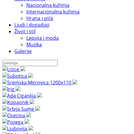
Nacionalna kuhinja
Internacionalna kuhinja
Hrana i piće
Ljudi i dogadjaji
Život i stil
Lepota i moda
Muzika
Galerije