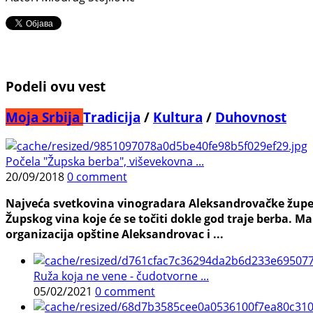
Podeli ovu vest
Moja Srbija
Tradicija
/
Kultura
/
Duhovnost
Počela "Župska berba", viševekovna ...
20/09/2018
0 comment
Najveća svetkovina vinogradara Aleksandrovačke župe i o
Župskog vina koje će se točiti dokle god traje berba. Ma
organizacija opštine Aleksandrovac i ...
Ruža koja ne vene - čudotvorne ...
05/02/2021
0 comment