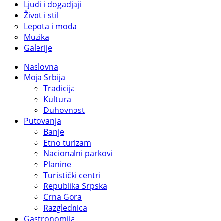
Ljudi i dogadjaji
Život i stil
Lepota i moda
Muzika
Galerije
Naslovna
Moja Srbija
Tradicija
Kultura
Duhovnost
Putovanja
Banje
Etno turizam
Nacionalni parkovi
Planine
Turistički centri
Republika Srpska
Crna Gora
Razglednica
Gastronomija