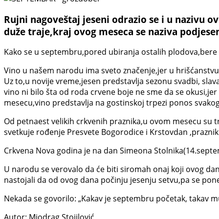
Rujni nagoveštaj jeseni odrazio se i u nazivu
duže traje,kraj ovog meseca se naziva podjesen,
Kako se u septembru,pored ubiranja ostalih plodova,bere i 
Vino u našem narodu ima sveto značenje,jer u hrišćanstvu 
Uz to,u novije vreme,jesen predstavlja sezonu svadbi, slava
vino ni bilo šta od roda crvene boje ne sme da se okusi,je
mesecu,vino predstavlja na gostinskoj trpezi ponos svak
Od petnaest velikih crkvenih praznika,u ovom mesecu su t
svetkuje rođenje Presvete Bogorodice i Krstovdan ,praznik
Crkvena Nova godina je na dan Simeona Stolnika(14.septem
U narodu se verovalo da će biti siromah onaj koji ovog da
nastojali da od ovog dana počinju jesenju setvu,pa se pon
Nekada se govorilo: „Kakav je septembru početak, takav mu 
Autor: Miodrag Stojilović