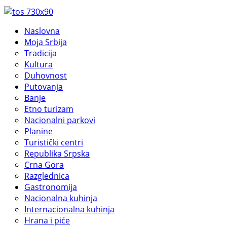
Naslovna
Moja Srbija
Tradicija
Kultura
Duhovnost
Putovanja
Banje
Etno turizam
Nacionalni parkovi
Planine
Turistički centri
Republika Srpska
Crna Gora
Razglednica
Gastronomija
Nacionalna kuhinja
Internacionalna kuhinja
Hrana i piće