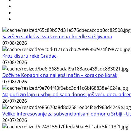
Savršen slatkiš za sva vremena: knedle sa šljivama
07/08/2026
Kroz klisuru reke Gradac
07/08/2026
Doživite Kopaonik na najlepši način – korak po korak
07/08/2026
Najduži zip lajn u Srbiji od sada donosi još veću dozu adre
26/07/2026
Veliko interesovanje za subvencionisani odmor u Srbiji - 
26/07/2026