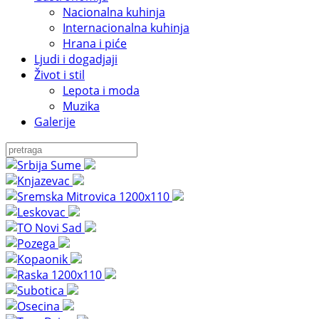
Nacionalna kuhinja
Internacionalna kuhinja
Hrana i piće
Ljudi i dogadjaji
Život i stil
Lepota i moda
Muzika
Galerije