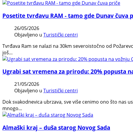
Posetite tvrđavu RAM - tamo gde Dunav čuva p
26/05/2026
Objavljeno u
Turistički centri
Tvrđava Ram se nalazi na 30km severoistočno od Požarevca
još…
Ugrabi sat vremena za prirodu: 20% popusta n
21/05/2026
Objavljeno u
Turistički centri
Dok svakodnevica ubrzava, sve više cenimo ono što nas us
mnogo…
Almaški kraj – duša starog Novog Sada