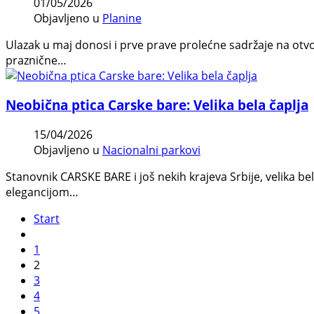
01/05/2026
Objavljeno u
Planine
Ulazak u maj donosi i prve prave prolećne sadržaje na ot
praznične…
Neobična ptica Carske bare: Velika bela čaplja
15/04/2026
Objavljeno u
Nacionalni parkovi
Stanovnik CARSKE BARE i još nekih krajeva Srbije, velika bel
elegancijom…
Start
1
2
3
4
5