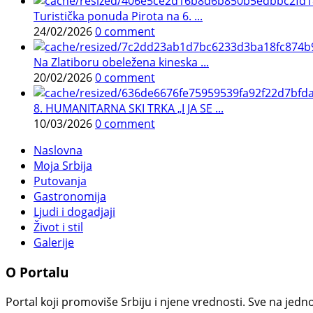
Turistička ponuda Pirota na 6. ...
24/02/2026
0 comment
Na Zlatiboru obeležena kineska ...
20/02/2026
0 comment
8. HUMANITARNA SKI TRKA „I JA SE ...
10/03/2026
0 comment
Naslovna
Moja Srbija
Putovanja
Gastronomija
Ljudi i dogadjaji
Život i stil
Galerije
O Portalu
Portal koji promoviše Srbiju i njene vrednosti. Sve na jedno