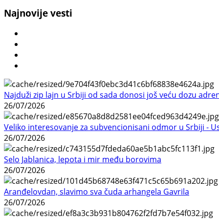
Najnovije vesti
Najduži zip lajn u Srbiji od sada donosi još veću dozu adre
26/07/2026
Veliko interesovanje za subvencionisani odmor u Srbiji - 
26/07/2026
Selo Jablanica, lepota i mir među borovima
26/07/2026
Aranđelovdan, slavimo sva čuda arhangela Gavrila
26/07/2026