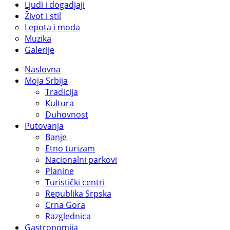
Ljudi i dogadjaji
Život i stil
Lepota i moda
Muzika
Galerije
Naslovna
Moja Srbija
Tradicija
Kultura
Duhovnost
Putovanja
Banje
Etno turizam
Nacionalni parkovi
Planine
Turistički centri
Republika Srpska
Crna Gora
Razglednica
Gastronomija