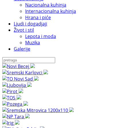
Nacionalna kuhinja
Internacionalna kuhinja
Hrana i piće
Ljudi i dogadjaji
Život i stil
Lepota i moda
Muzika
Galerije