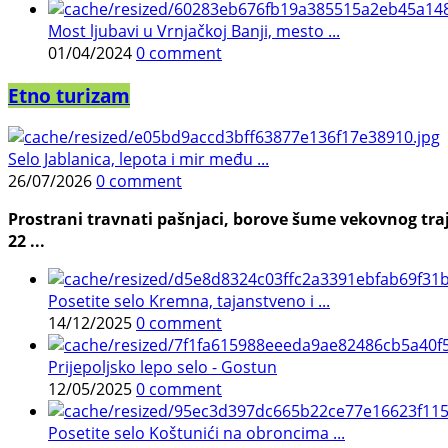
Most ljubavi u Vrnjačkoj Banji, mesto ...
01/04/2024
0 comment
Etno turizam
Selo Jablanica, lepota i mir među ...
26/07/2026
0 comment
Prostrani travnati pašnjaci, borove šume vekovnog traj
22 ...
Posetite selo Kremna, tajanstveno i ...
14/12/2025
0 comment
Prijepoljsko lepo selo - Gostun
12/05/2025
0 comment
Posetite selo Koštunići na obroncima ...