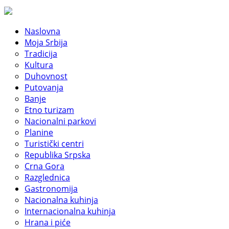
Naslovna
Moja Srbija
Tradicija
Kultura
Duhovnost
Putovanja
Banje
Etno turizam
Nacionalni parkovi
Planine
Turistički centri
Republika Srpska
Crna Gora
Razglednica
Gastronomija
Nacionalna kuhinja
Internacionalna kuhinja
Hrana i piće