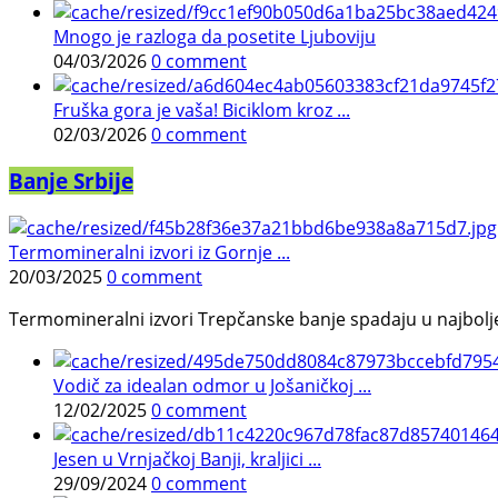
Mnogo je razloga da posetite Ljuboviju
04/03/2026
0 comment
Fruška gora je vaša! Biciklom kroz ...
02/03/2026
0 comment
Banje Srbije
Termomineralni izvori iz Gornje ...
20/03/2025
0 comment
Termomineralni izvori Trepčanske banje spadaju u najbolje pr
Vodič za idealan odmor u Jošaničkoj ...
12/02/2025
0 comment
Jesen u Vrnjačkoj Banji, kraljici ...
29/09/2024
0 comment