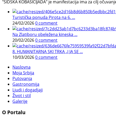
"ŠIDSKA KOBASICIJADA" je manifestacija ima za cilj očuvanje o
Turistička ponuda Pirota na 6. ...
24/02/2026
0 comment
Na Zlatiboru obeležena kineska ...
20/02/2026
0 comment
8. HUMANITARNA SKI TRKA „I JA SE ...
10/03/2026
0 comment
Naslovna
Moja Srbija
Putovanja
Gastronomija
Ljudi i dogadjaji
Život i stil
Galerije
O Portalu