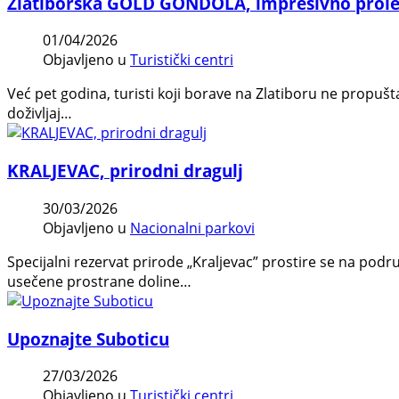
Zlatiborska GOLD GONDOLA, impresivno prole
01/04/2026
Objavljeno u
Turistički centri
Već pet godina, turisti koji borave na Zlatiboru ne prop
doživljaj…
KRALJEVAC, prirodni dragulj
30/03/2026
Objavljeno u
Nacionalni parkovi
Specijalni rezervat prirode „Kraljevac” prostire se na po
usečene prostrane doline…
Upoznajte Suboticu
27/03/2026
Objavljeno u
Turistički centri