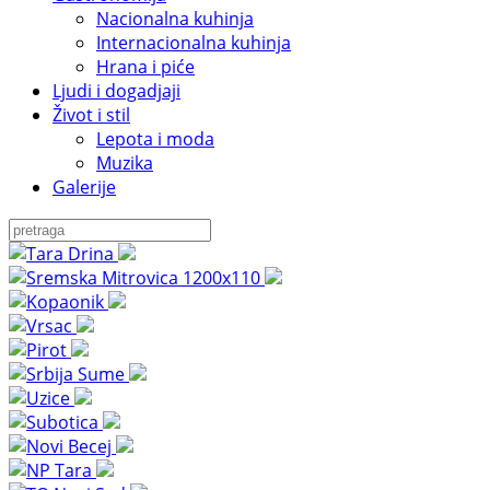
Nacionalna kuhinja
Internacionalna kuhinja
Hrana i piće
Ljudi i dogadjaji
Život i stil
Lepota i moda
Muzika
Galerije