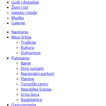
Ljudi i dogadjaji
Život i stil
Lepota i moda
Muzika
Galerije
Naslovna
Moja Srbija
Tradicija
Kultura
Duhovnost
Putovanja
Banje
Etno turizam
Nacionalni parkovi
Planine
Turistički centri
Republika Srpska
Crna Gora
Razglednica
Gastronomija