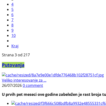
4
5
6
7
8
9
10
Kraj
Strana 3 od 217
Putovanja
Veliko interesovanje za ...
26/07/2026
0 comment
U prvih pet meseci ove godine zabeležen je rast broja tu