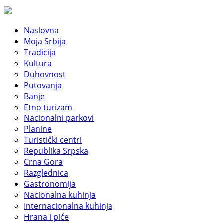
Naslovna
Moja Srbija
Tradicija
Kultura
Duhovnost
Putovanja
Banje
Etno turizam
Nacionalni parkovi
Planine
Turistički centri
Republika Srpska
Crna Gora
Razglednica
Gastronomija
Nacionalna kuhinja
Internacionalna kuhinja
Hrana i piće