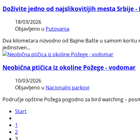
Doživite jedno od najslikovitijih mesta Srbije -
18/03/2026
Objavljeno u
Putovanja
Dva kilometara nizvodno od Bajine Bašte u samom koritu reke
jedinstven…
Neobična ptičica iz okoline Požege - vodomar
10/03/2026
Objavljeno u
Nacionalni parkovi
Područje opštine Požega pogodno za bird watching – posmatr
Start
1
2
3