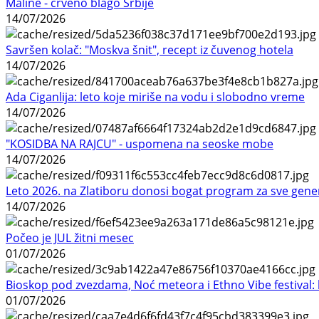
Maline - crveno blago Srbije
14/07/2026
Savršen kolač: "Moskva šnit", recept iz čuvenog hotela
14/07/2026
Ada Ciganlija: leto koje miriše na vodu i slobodno vreme
14/07/2026
"KOSIDBA NA RAJCU" - uspomena na seoske mobe
14/07/2026
Leto 2026. na Zlatiboru donosi bogat program za sve gene
14/07/2026
Počeo je JUL žitni mesec
01/07/2026
Bioskop pod zvezdama, Noć meteora i Ethno Vibe festival: 
01/07/2026