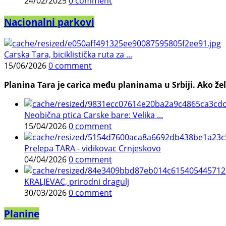
24/02/2025
0 comment
Nacionalni parkovi
Carska Tara, biciklistička ruta za ...
15/06/2026
0 comment
Planina Tara je carica među planinama u Srbiji. Ako želi
Neobična ptica Carske bare: Velika ...
15/04/2026
0 comment
Prelepa TARA - vidikovac Crnjeskovo
04/04/2026
0 comment
KRALJEVAC, prirodni dragulj
30/03/2026
0 comment
Planine