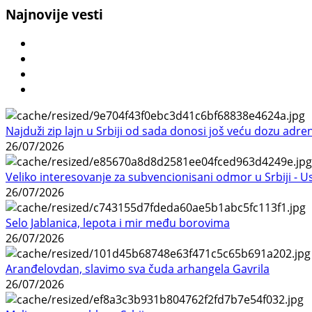
Najnovije vesti
Najduži zip lajn u Srbiji od sada donosi još veću dozu adre
26/07/2026
Veliko interesovanje za subvencionisani odmor u Srbiji - 
26/07/2026
Selo Jablanica, lepota i mir među borovima
26/07/2026
Aranđelovdan, slavimo sva čuda arhangela Gavrila
26/07/2026