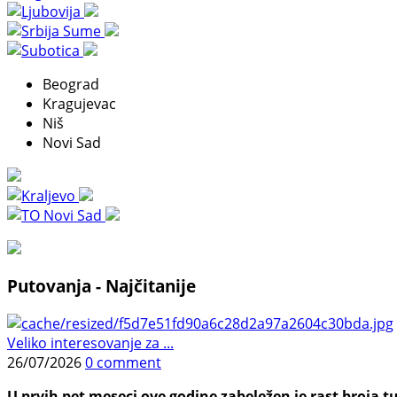
Beograd
Kragujevac
Niš
Novi Sad
Putovanja - Najčitanije
Veliko interesovanje za ...
26/07/2026
0 comment
U prvih pet meseci ove godine zabeležen je rast broja tu