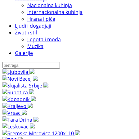
Nacionalna kuhinja
Internacionalna kuhinja
Hrana i piće
Ljudi i dogadjaji
Život i stil
Lepota i moda
Muzika
Galerije