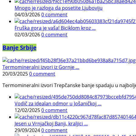
Mnogo je razloga da posetite Ljuboviju
04/03/2026
0 comment
Fruška gora je vaša! Biciklom kroz ...
02/03/2026
0 comment
Banje Srbije
Termomineralni izvori iz Gornje ...
20/03/2025
0 comment
Termomineralni izvori Trepčanske banje spadaju u najbolje pr
Vodič za idealan odmor u Jošaničkoj ...
12/02/2025
0 comment
Jesen u Vrnjačkoj Banji, kraljici ...
29/09/2024
0 comment