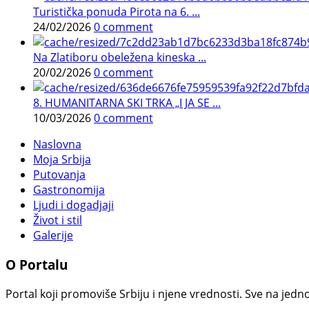
Turistička ponuda Pirota na 6. ...
24/02/2026
0 comment
Na Zlatiboru obeležena kineska ...
20/02/2026
0 comment
8. HUMANITARNA SKI TRKA „I JA SE ...
10/03/2026
0 comment
Naslovna
Moja Srbija
Putovanja
Gastronomija
Ljudi i dogadjaji
Život i stil
Galerije
O Portalu
Portal koji promoviše Srbiju i njene vrednosti. Sve na jedno