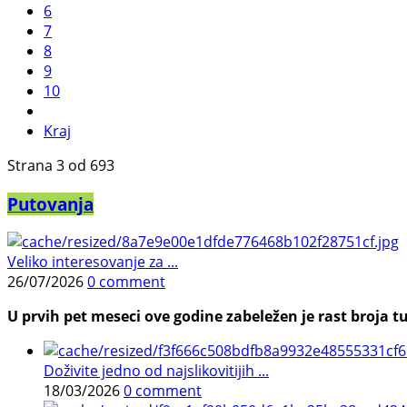
6
7
8
9
10
Kraj
Strana 3 od 693
Putovanja
Veliko interesovanje za ...
26/07/2026
0 comment
U prvih pet meseci ove godine zabeležen je rast broja tu
Doživite jedno od najslikovitijih ...
18/03/2026
0 comment