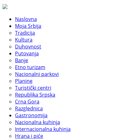
Naslovna
Moja Srbija
Tradicija
Kultura
Duhovnost
Putovanja
Banje
Etno turizam
Nacionalni parkovi
Planine
Turistički centri
Republika Srpska
Crna Gora
Razglednica
Gastronomija
Nacionalna kuhinja
Internacionalna kuhinja
Hrana i piće