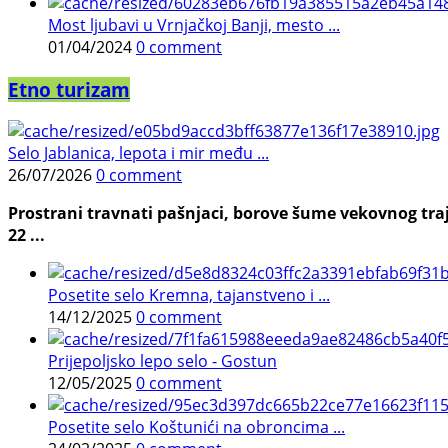
Most ljubavi u Vrnjačkoj Banji, mesto ...
01/04/2024
0 comment
Etno turizam
Selo Jablanica, lepota i mir među ...
26/07/2026
0 comment
Prostrani travnati pašnjaci, borove šume vekovnog traj
22 ...
Posetite selo Kremna, tajanstveno i ...
14/12/2025
0 comment
Prijepoljsko lepo selo - Gostun
12/05/2025
0 comment
Posetite selo Koštunići na obroncima ...