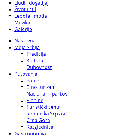
Ljudi i dogadjaji
Život i stil
Lepota i moda
Muzika
Galerije
Naslovna
Moja Srbija
Tradicija
Kultura
Duhovnost
Putovanja
Banje
Etno turizam
Nacionalni parkovi
Planine
Turistički centri
Republika Srpska
Crna Gora
Razglednica
Gastronomija