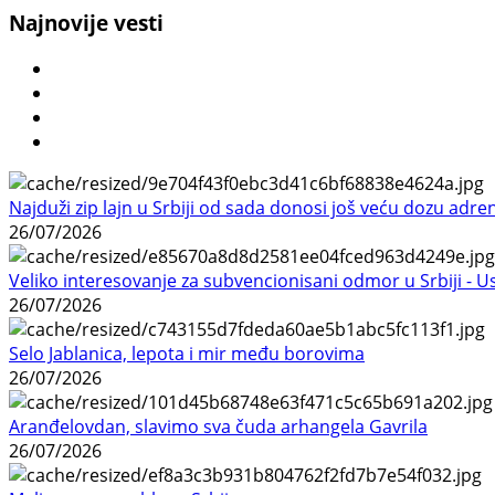
Najnovije vesti
Najduži zip lajn u Srbiji od sada donosi još veću dozu adre
26/07/2026
Veliko interesovanje za subvencionisani odmor u Srbiji - 
26/07/2026
Selo Jablanica, lepota i mir među borovima
26/07/2026
Aranđelovdan, slavimo sva čuda arhangela Gavrila
26/07/2026