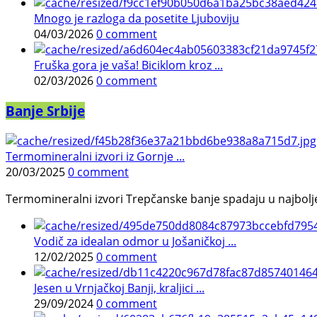
Mnogo je razloga da posetite Ljuboviju
04/03/2026
0 comment
Fruška gora je vaša! Biciklom kroz ...
02/03/2026
0 comment
Banje Srbije
Termomineralni izvori iz Gornje ...
20/03/2025
0 comment
Termomineralni izvori Trepčanske banje spadaju u najbolje pr
Vodič za idealan odmor u Jošaničkoj ...
12/02/2025
0 comment
Jesen u Vrnjačkoj Banji, kraljici ...
29/09/2024
0 comment