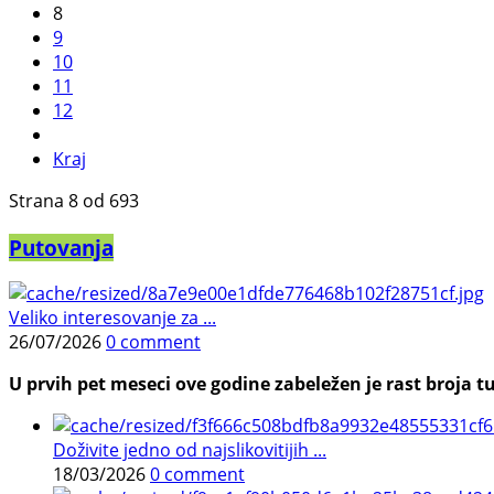
8
9
10
11
12
Kraj
Strana 8 od 693
Putovanja
Veliko interesovanje za ...
26/07/2026
0 comment
U prvih pet meseci ove godine zabeležen je rast broja tu
Doživite jedno od najslikovitijih ...
18/03/2026
0 comment