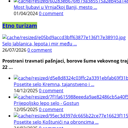
Most ljubavi u Vrnjačkoj Banji, mesto ...
01/04/2024
0 comment
Etno turizam
Selo Jablanica, lepota i mir među ...
26/07/2026
0 comment
Prostrani travnati pašnjaci, borove šume vekovnog traj
22 ...
Posetite selo Kremna, tajanstveno i ...
14/12/2025
0 comment
Prijepoljsko lepo selo - Gostun
12/05/2025
0 comment
Posetite selo Koštunići na obroncima ...