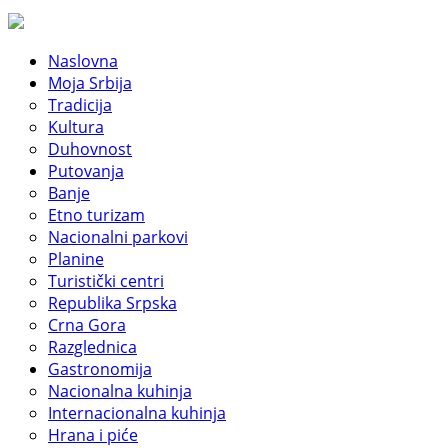
Naslovna
Moja Srbija
Tradicija
Kultura
Duhovnost
Putovanja
Banje
Etno turizam
Nacionalni parkovi
Planine
Turistički centri
Republika Srpska
Crna Gora
Razglednica
Gastronomija
Nacionalna kuhinja
Internacionalna kuhinja
Hrana i piće