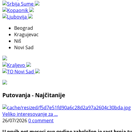
Beograd
Kragujevac
Niš
Novi Sad
Putovanja - Najčitanije
Veliko interesovanje za ...
26/07/2026
0 comment
U prvih pet meseci ove godine zabeležen je rast broja tu