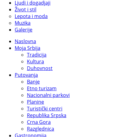
Ljudi i dogadjaji
Život i stil
Lepota i moda
Muzika
Galerije
Naslovna
Moja Srbija
Tradicija
Kultura
Duhovnost
Putovanja
Banje
Etno turizam
Nacionalni parkovi
Planine
Turistički centri
Republika Srpska
Crna Gora
Razglednica
Gastronomija