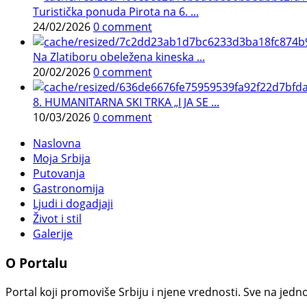
Turistička ponuda Pirota na 6. ...
24/02/2026
0 comment
Na Zlatiboru obeležena kineska ...
20/02/2026
0 comment
8. HUMANITARNA SKI TRKA „I JA SE ...
10/03/2026
0 comment
Naslovna
Moja Srbija
Putovanja
Gastronomija
Ljudi i dogadjaji
Život i stil
Galerije
O Portalu
Portal koji promoviše Srbiju i njene vrednosti. Sve na jedno