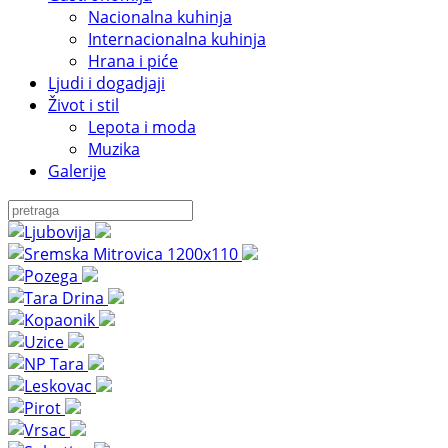
Nacionalna kuhinja
Internacionalna kuhinja
Hrana i piće
Ljudi i dogadjaji
Život i stil
Lepota i moda
Muzika
Galerije