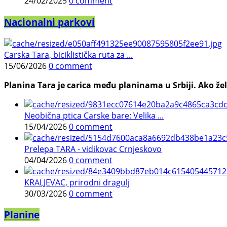
24/02/2025
0 comment
Nacionalni parkovi
Carska Tara, biciklistička ruta za ...
15/06/2026
0 comment
Planina Tara je carica među planinama u Srbiji. Ako želi
Neobična ptica Carske bare: Velika ...
15/04/2026
0 comment
Prelepa TARA - vidikovac Crnjeskovo
04/04/2026
0 comment
KRALJEVAC, prirodni dragulj
30/03/2026
0 comment
Planine