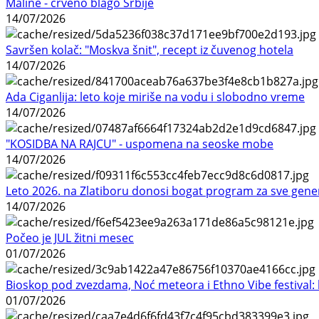
Maline - crveno blago Srbije
14/07/2026
Savršen kolač: "Moskva šnit", recept iz čuvenog hotela
14/07/2026
Ada Ciganlija: leto koje miriše na vodu i slobodno vreme
14/07/2026
"KOSIDBA NA RAJCU" - uspomena na seoske mobe
14/07/2026
Leto 2026. na Zlatiboru donosi bogat program za sve gene
14/07/2026
Počeo je JUL žitni mesec
01/07/2026
Bioskop pod zvezdama, Noć meteora i Ethno Vibe festival: 
01/07/2026