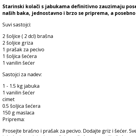
Starinski kolači s jabukama definitivno zauzimaju pos
naših baka, jednostavno i brzo se priprema, a posebno
Suvi sastojci:
2 šoljice ( 2 dcl) brašna
2 šoljice griza
1 prašak za pecivo
1 šoljica šećera
1 vanilin šećer
Sastojci za nadev:
1 - 1.5 kg jabuka
1 vanilin šećer
cimet
0.5 šoljica šećera
150 g maslaca
Priprema:
Prosejte brašno i prašak za pecivo. Dodajte griz i šećer. S