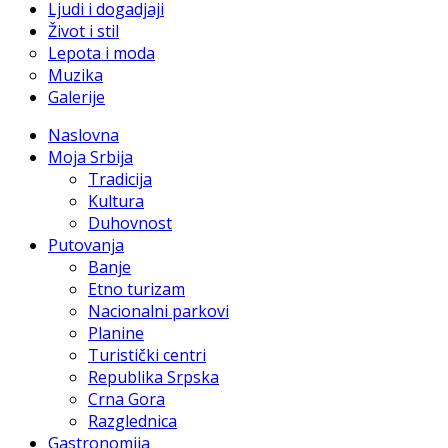
Ljudi i dogadjaji
Život i stil
Lepota i moda
Muzika
Galerije
Naslovna
Moja Srbija
Tradicija
Kultura
Duhovnost
Putovanja
Banje
Etno turizam
Nacionalni parkovi
Planine
Turistički centri
Republika Srpska
Crna Gora
Razglednica
Gastronomija