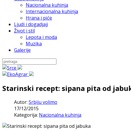
Nacionalna kuhinja
Internacionalna kuhinja
Hrana i piće
Ljudi i dogadjaji
Život i stil
Lepota i moda
Muzika
Galerije
Starinski recept: sipana pita od jabu
Autor:
Srbiju volimo
17/12/2015
Kategorija:
Nacionalna kuhinja