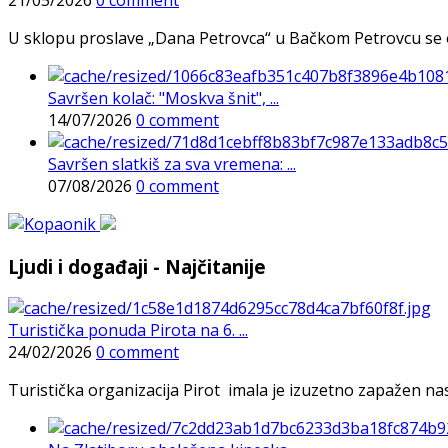
21/05/2026
0 comment
U sklopu proslave „Dana Petrovca“ u Bačkom Petrovcu se održa
Savršen kolač: "Moskva šnit", ...
14/07/2026
0 comment
Savršen slatkiš za sva vremena: ...
07/08/2026
0 comment
Ljudi i događaji - Najčitanije
Turistička ponuda Pirota na 6. ...
24/02/2026
0 comment
Turistička organizacija Pirot imala je izuzetno zapažen n