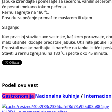
Jabuke izrendajte i pomešajte sa šećerom, vanilin šećerom i
će postati mekano tokom pečenja.
Rernu zagrejte na 180 ºC.
Posudu za pečenje premažite maslacem ili uljem.
Slaganje:
Kao prvi sloj stavite suve sastojke, kašikom poravnajte, d
malo utisnite, dodajte preostale jabuke. Utisinite jabuke i p
Preostali maslac naribajte ili narežite na tanke listiće i pos
Staviti u rernu zgrejanu na 180 ºC i pecite oko 45 minuta.
Podeli ovu vest
Gastronomija
Nacionalna kuhinja
/
Internacion
VURDA - punomasni sir,specijalitet ...