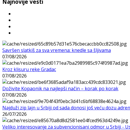
Najnovije vesti
Savršen slatkiš za sva vremena: knedle sa šljivama
07/08/2026
Kroz klisuru reke Gradac
07/08/2026
Doživite Kopaonik na najlepši način – korak po korak
07/08/2026
Najduži zip lajn u Srbiji od sada donosi još veću dozu adre
26/07/2026
Veliko interesovanje za subvencionisani odmor u Srbiji - 