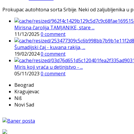
Prokupac autohtona sorta Srbije. Neki od zaljubljenika u pr
Mirisna čarolija TAMJANIKE, stare ...
11/12/2025
0 comment
Šumadijski čaj - kuvana rakija, ...
19/02/2024
0 comment
Miris koji vraća u detinjstvo - ...
05/11/2023
0 comment
Beograd
Kragujevac
Niš
Novi Sad