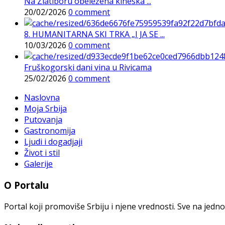
Na Zlatiboru obeležena kineska ...
20/02/2026
0 comment
8. HUMANITARNA SKI TRKA „I JA SE ...
10/03/2026
0 comment
Fruškogorski dani vina u Rivicama
25/02/2026
0 comment
Naslovna
Moja Srbija
Putovanja
Gastronomija
Ljudi i dogadjaji
Život i stil
Galerije
O Portalu
Portal koji promoviše Srbiju i njene vrednosti. Sve na jedno