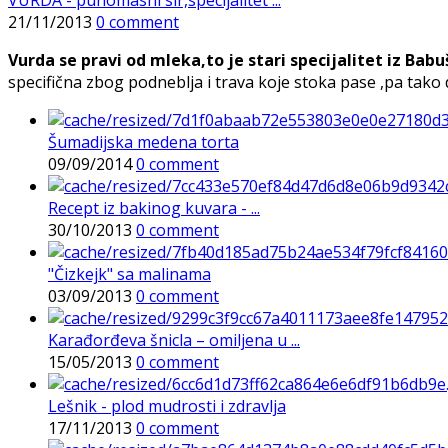
21/11/2013
0 comment
Vurda se pravi od mleka,to je stari specijalitet iz Ba
specifična zbog podneblja i trava koje stoka pase ,pa tako 
Šumadijska medena torta
09/09/2014
0 comment
Recept iz bakinog kuvara - ...
30/10/2013
0 comment
"Čizkejk" sa malinama
03/09/2013
0 comment
Karađorđeva šnicla – omiljena u ...
15/05/2013
0 comment
Lešnik - plod mudrosti i zdravlja
17/11/2013
0 comment