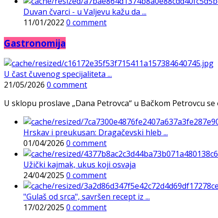
Duvan čvarci - u Valjevu kažu da ...
11/01/2022
0 comment
Gastronomija
U čast čuvenog specijaliteta ...
21/05/2026
0 comment
U sklopu proslave „Dana Petrovca“ u Bačkom Petrovcu se održa
Hrskav i preukusan: Dragačevski hleb ...
01/04/2026
0 comment
Užički kajmak, ukus koji osvaja
24/04/2025
0 comment
"Gulaš od srca", savršen recept iz ...
17/02/2025
0 comment