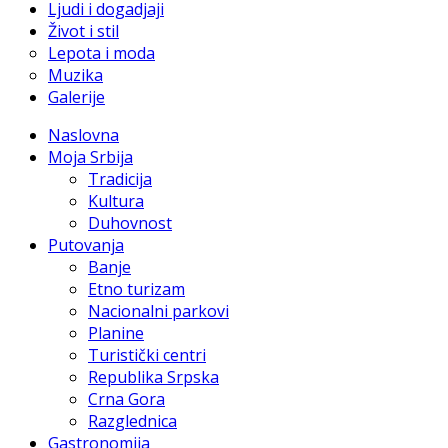
Ljudi i dogadjaji
Život i stil
Lepota i moda
Muzika
Galerije
Naslovna
Moja Srbija
Tradicija
Kultura
Duhovnost
Putovanja
Banje
Etno turizam
Nacionalni parkovi
Planine
Turistički centri
Republika Srpska
Crna Gora
Razglednica
Gastronomija