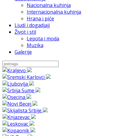
Nacionalna kuhinja
Internacionalna kuhinja
Hrana i piće
Ljudi i dogadjaji
Život i stil
Lepota i moda
Muzika
Galerije