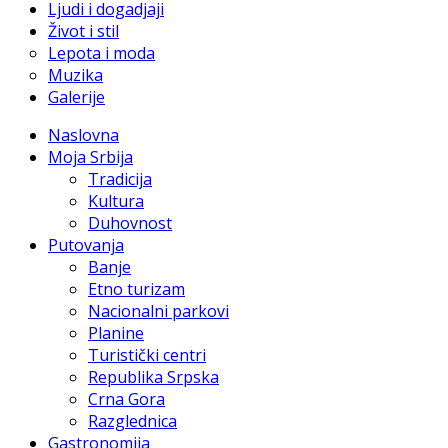
Ljudi i dogadjaji
Život i stil
Lepota i moda
Muzika
Galerije
Naslovna
Moja Srbija
Tradicija
Kultura
Duhovnost
Putovanja
Banje
Etno turizam
Nacionalni parkovi
Planine
Turistički centri
Republika Srpska
Crna Gora
Razglednica
Gastronomija