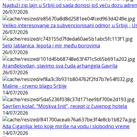
Najduži zip lajn u Srbiji od sada donosi još veću dozu adre
26/07/2026
Veliko interesovanje za subvencionisani odmor u Srbiji - 
26/07/2026
Selo Jablanica, lepota i mir među borovima
26/07/2026
Aranđelovdan, slavimo sva čuda arhangela Gavrila
26/07/2026
Maline - crveno blago Srbije
14/07/2026
Savršen kolač: "Moskva šnit", recept iz čuvenog hotela
14/07/2026
Ada Ciganlija: leto koje miriše na vodu i slobodno vreme
14/07/2026