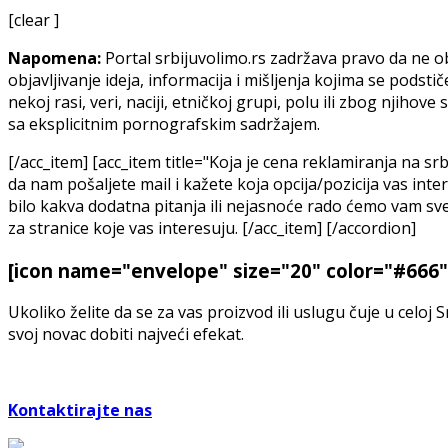
[clear ]
Napomena:
Portal srbijuvolimo.rs zadržava pravo da ne o
objavljivanje ideja, informacija i mišljenja kojima se podstič
nekoj rasi, veri, naciji, etničkoj grupi, polu ili zbog njihov
sa eksplicitnim pornografskim sadržajem.
[/acc_item] [acc_item title="Koja je cena reklamiranja na sr
da nam pošaljete mail i kažete koja opcija/pozicija vas int
bilo kakva dodatna pitanja ili nejasnoće rado ćemo vam sve 
za stranice koje vas interesuju. [/acc_item] [/accordion]
[icon name="envelope" size="20" color="#666" 
Ukoliko želite da se za vas proizvod ili uslugu čuje u celoj
svoj novac dobiti najveći efekat.
Kontaktirajte nas