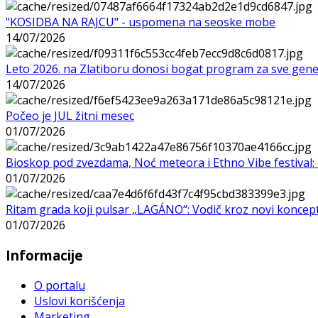
"KOSIDBA NA RAJCU" - uspomena na seoske mobe
14/07/2026
Leto 2026. na Zlatiboru donosi bogat program za sve gene
14/07/2026
Počeo je JUL žitni mesec
01/07/2026
Bioskop pod zvezdama, Noć meteora i Ethno Vibe festival: 
01/07/2026
Ritam grada koji pulsar „LAGÁNO“: Vodič kroz novi koncep
01/07/2026
Informacije
O portalu
Uslovi korišćenja
Marketing