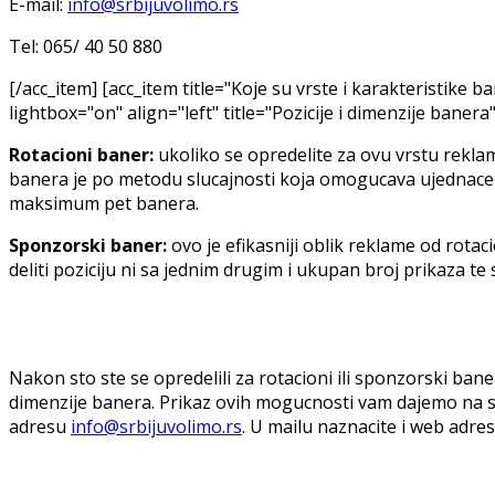
E-mail:
info@srbijuvolimo.rs
Tel: 065/ 40 50 880
[/acc_item] [acc_item title="Koje su vrste i karakteristike
lightbox="on" align="left" title="Pozicije i dimenzije banera"
Rotacioni baner:
ukoliko se opredelite za ovu vrstu reklame
banera je po metodu slucajnosti koja omogucava ujednaceno 
maksimum pet banera.
Sponzorski baner:
ovo je efikasniji oblik reklame od rot
deliti poziciju ni sa jednim drugim i ukupan broj prikaza te
Nakon sto ste se opredelili za rotacioni ili sponzorski bane
dimenzije banera. Prikaz ovih mogucnosti vam dajemo na s
adresu
info@srbijuvolimo.rs
. U mailu naznacite i web adres