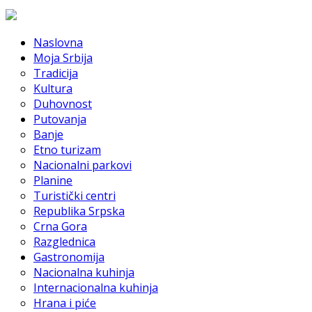
Naslovna
Moja Srbija
Tradicija
Kultura
Duhovnost
Putovanja
Banje
Etno turizam
Nacionalni parkovi
Planine
Turistički centri
Republika Srpska
Crna Gora
Razglednica
Gastronomija
Nacionalna kuhinja
Internacionalna kuhinja
Hrana i piće