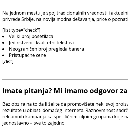
Na jednom mestu je spoj tradicionalnih vrednosti i aktuelnih 
privrede Srbije, najnovija modna dešavanja, price o pozn
[list type="check"]
Veliki broj posetilaca
Jedinstveni i kvalitetni tekstovi
Neograničen broj pregleda banera
Pristupačne cene
[/list]
Imate pitanja? Mi imamo odgovor za
Bez obzira na to da li želite da promovišete neki svoj proiz
rezultate u oblasti domaćeg interneta. Raznovrsnost sadr
reklamnih kampanja ka specifičnim ciljnim grupama koje naj
jednostavno – sve to zajedno.