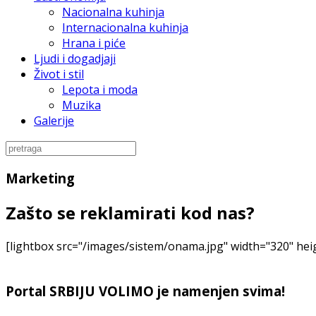
Nacionalna kuhinja
Internacionalna kuhinja
Hrana i piće
Ljudi i dogadjaji
Život i stil
Lepota i moda
Muzika
Galerije
Marketing
Zašto se reklamirati kod nas?
[lightbox src="/images/sistem/onama.jpg" width="320" height
Portal SRBIJU VOLIMO je namenjen svima!