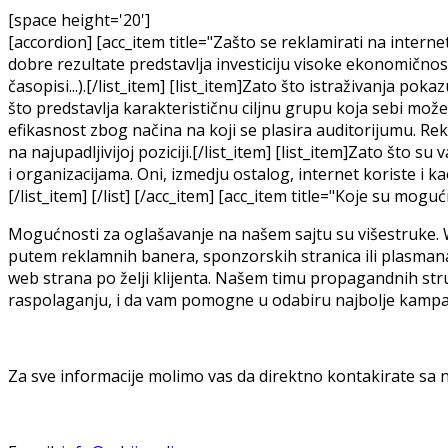
[space height='20']
[accordion] [acc_item title="Zašto se reklamirati na intern
dobre rezultate predstavlja investiciju visoke ekonomičnos
časopisi...).[/list_item] [list_item]Zato što istraživanja po
što predstavlja karakterističnu ciljnu grupu koja sebi može 
efikasnost zbog načina na koji se plasira auditorijumu. Rek
na najupadljivijoj poziciji.[/list_item] [list_item]Zato što 
i organizacijama. Oni, izmedju ostalog, internet koriste i 
[/list_item] [/list] [/acc_item] [acc_item title="Koje su mog
Mogućnosti za oglašavanje na našem sajtu su višestruke. W
putem reklamnih banera, sponzorskih stranica ili plasmana
web strana po želji klijenta. Našem timu propagandnih st
raspolaganju, i da vam pomogne u odabiru najbolje kampa
Za sve informacije molimo vas da direktno kontakirate sa 