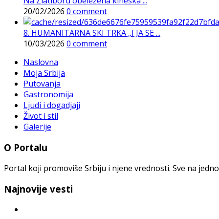
Na Zlatiboru obeležena kineska ...
20/02/2026
0 comment
8. HUMANITARNA SKI TRKA „I JA SE ...
10/03/2026
0 comment
Naslovna
Moja Srbija
Putovanja
Gastronomija
Ljudi i dogadjaji
Život i stil
Galerije
O Portalu
Portal koji promoviše Srbiju i njene vrednosti. Sve na jedno
Najnovije vesti