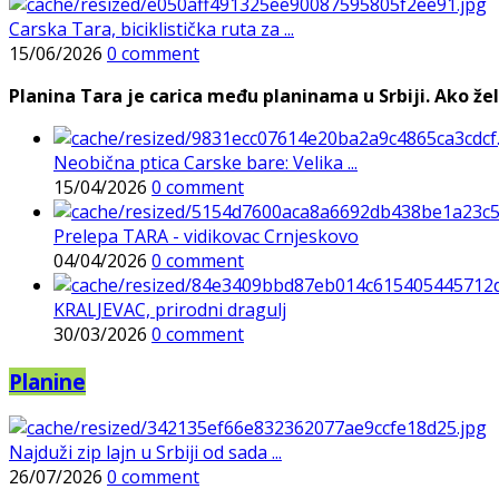
Carska Tara, biciklistička ruta za ...
15/06/2026
0 comment
Planina Tara je carica među planinama u Srbiji. Ako želi
Neobična ptica Carske bare: Velika ...
15/04/2026
0 comment
Prelepa TARA - vidikovac Crnjeskovo
04/04/2026
0 comment
KRALJEVAC, prirodni dragulj
30/03/2026
0 comment
Planine
Najduži zip lajn u Srbiji od sada ...
26/07/2026
0 comment