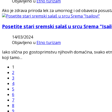
Objavljeno u
Etno turizam
Ako je zdrava priroda lek za umornog i od obaveza posust
Posetite stari sremski salaš u srcu Srema "Isail
14/03/2024
Objavljeno u
Etno turizam
Iako slična po gostoprimstvu njihovih domaćina, svako etno 
koji tamo…
1
2
3
4
5
6
7
8
9