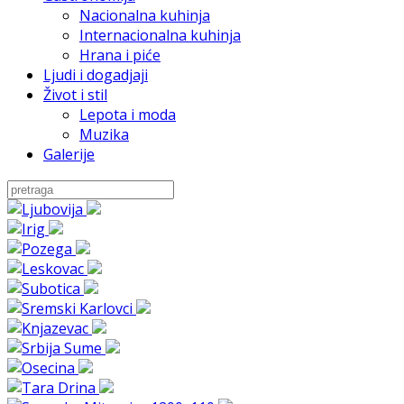
Nacionalna kuhinja
Internacionalna kuhinja
Hrana i piće
Ljudi i dogadjaji
Život i stil
Lepota i moda
Muzika
Galerije