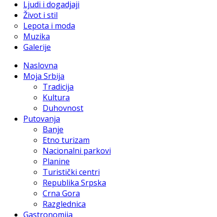
Ljudi i dogadjaji
Život i stil
Lepota i moda
Muzika
Galerije
Naslovna
Moja Srbija
Tradicija
Kultura
Duhovnost
Putovanja
Banje
Etno turizam
Nacionalni parkovi
Planine
Turistički centri
Republika Srpska
Crna Gora
Razglednica
Gastronomija