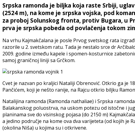
Srpska ramonda je biljka koja raste Srbiji, uglavn
(2524 m), na kome je srpska vojska, pod koman
za proboj Solunskog fronta, protiv Bugara, u P
prva je srpska pobeda od povlačenja tokom zi
Na vrhu Kajmakčalana je posle Prvog svetskog rata izgrađ
razorile u 2. svetskom ratu. Tada je nestalo srce dr Arčibal
2009. godine između kapele i spomen-kosturnice zabetoniral
samoj graničnoj liniji sa Grčkom.
Cvet je nazvan po kraljici Nataliji Obrenović. Otkrio ga je 
Pančićem, koji je nešto ranije, na Rajcu otkrio biljku Ramon
Natalijina ramonda (Ramonda nathaliae) i Srpska ramonda 
Balakanskog poluostrva, na uskom potezu od istočne i jug
planinama sve do visinskog pojasa (do 2150 m) Kajmakčalana
a jedino područje na kome ova dva varijeteta (od kojih je R
(okolina Niša) u kojima su i otkrivene.