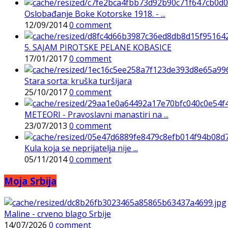
Oslobađanje Boke Kotorske 1918. - ...
12/09/2014
0 comment
5. SAJAM PIROTSKE PELANE KOBASICE
17/01/2017
0 comment
Stara sorta: kruška turšijara
25/10/2017
0 comment
METEORI - Pravoslavni manastiri na ...
23/07/2013
0 comment
Kula koja se neprijatelja nije ...
05/11/2014
0 comment
Moja Srbija
Maline - crveno blago Srbije
14/07/2026
0 comment