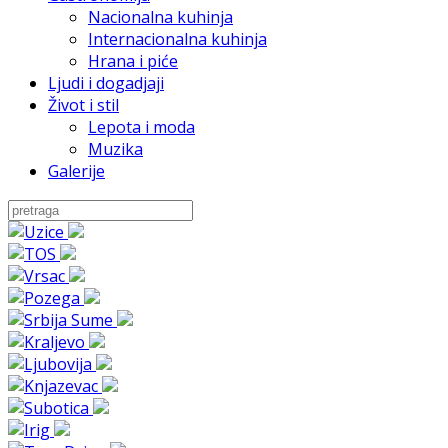
Nacionalna kuhinja
Internacionalna kuhinja
Hrana i piće
Ljudi i dogadjaji
Život i stil
Lepota i moda
Muzika
Galerije