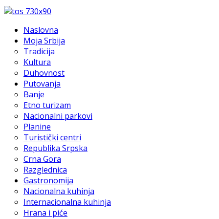
Naslovna
Moja Srbija
Tradicija
Kultura
Duhovnost
Putovanja
Banje
Etno turizam
Nacionalni parkovi
Planine
Turistički centri
Republika Srpska
Crna Gora
Razglednica
Gastronomija
Nacionalna kuhinja
Internacionalna kuhinja
Hrana i piće