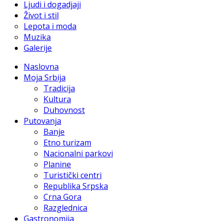
Ljudi i dogadjaji
Život i stil
Lepota i moda
Muzika
Galerije
Naslovna
Moja Srbija
Tradicija
Kultura
Duhovnost
Putovanja
Banje
Etno turizam
Nacionalni parkovi
Planine
Turistički centri
Republika Srpska
Crna Gora
Razglednica
Gastronomija