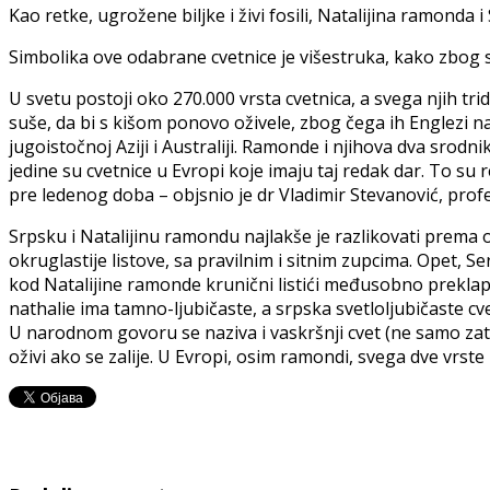
Kao retke, ugrožene biljke i živi fosili, Natalijina ramond
Simbolika ove odabrane cvetnice je višestruka, kako zbog s
U svetu postoji oko 270.000 vrsta cvetnica, a svega njih tr
suše, da bi s kišom ponovo oživele, zbog čega ih Englezi na
jugoistočnoj Aziji i Australiji. Ramonde i njihova dva srod
jedine su cvetnice u Evropi koje imaju taj redak dar. To su r
pre ledenog doba – objsnio je dr Vladimir Stevanović, pro
Srpsku i Natalijinu ramondu najlakše je razlikovati prema ob
okruglastije listove, sa pravilnim i sitnim zupcima. Opet, Se
kod Natalijine ramonde krunični listići međusobno prekla
nathalie ima tamno-ljubičaste, a srpska svetloljubičaste c
U narodnom govoru se naziva i vaskršnji cvet (ne samo zato
oživi ako se zalije. U Evropi, osim ramondi, svega dve vrs